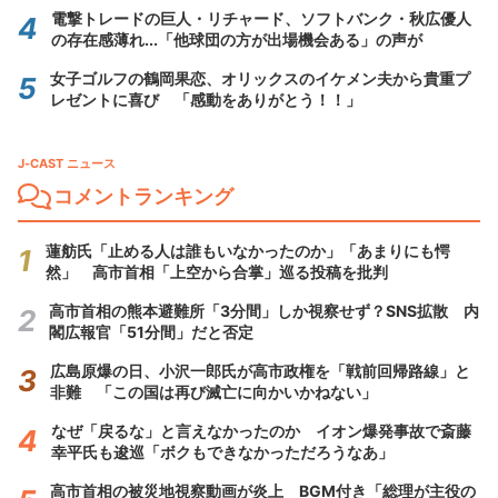
電撃トレードの巨人・リチャード、ソフトバンク・秋広優人
の存在感薄れ...「他球団の方が出場機会ある」の声が
女子ゴルフの鶴岡果恋、オリックスのイケメン夫から貴重プ
レゼントに喜び 「感動をありがとう！！」
J-CAST ニュース
コメントランキング
蓮舫氏「止める人は誰もいなかったのか」「あまりにも愕
然」 高市首相「上空から合掌」巡る投稿を批判
高市首相の熊本避難所「3分間」しか視察せず？SNS拡散 内
閣広報官「51分間」だと否定
広島原爆の日、小沢一郎氏が高市政権を「戦前回帰路線」と
非難 「この国は再び滅亡に向かいかねない」
なぜ「戻るな」と言えなかったのか イオン爆発事故で斎藤
幸平氏も逡巡「ボクもできなかっただろうなあ」
高市首相の被災地視察動画が炎上 BGM付き「総理が主役の