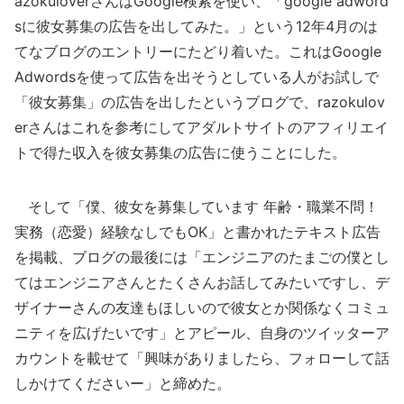
azokuloverさんはGoogle検索を使い、「google adword
sに彼女募集の広告を出してみた。」という12年4月のは
てなブログのエントリーにたどり着いた。これはGoogle
Adwordsを使って広告を出そうとしている人がお試しで
「彼女募集」の広告を出したというブログで、razokulov
erさんはこれを参考にしてアダルトサイトのアフィリエイ
トで得た収入を彼女募集の広告に使うことにした。
そして「僕、彼女を募集しています 年齢・職業不問！
実務（恋愛）経験なしでもOK」と書かれたテキスト広告
を掲載、ブログの最後には「エンジニアのたまごの僕とし
てはエンジニアさんとたくさんお話してみたいですし、デ
ザイナーさんの友達もほしいので彼女とか関係なくコミュ
ニティを広げたいです」とアピール、自身のツイッターア
カウントを載せて「興味がありましたら、フォローして話
しかけてくださいー」と締めた。