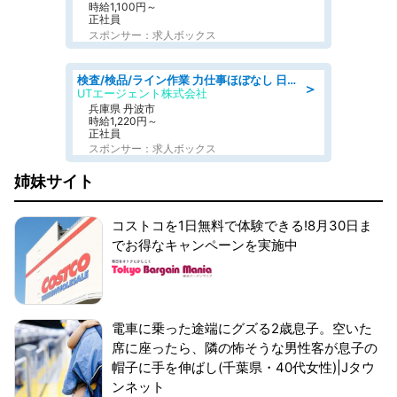
時給1,100円～
正社員
スポンサー：求人ボックス
検査/検品/ライン作業 力仕事ほぼなし 日勤 土日休 未経験歓迎 検品·検査
＞
UTエージェント株式会社
兵庫県 丹波市
時給1,220円～
正社員
スポンサー：求人ボックス
姉妹サイト
コストコを1日無料で体験できる!8月30日ま
でお得なキャンペーンを実施中
電車に乗った途端にグズる2歳息子。空いた
席に座ったら、隣の怖そうな男性客が息子の
帽子に手を伸ばし(千葉県・40代女性)|Jタウ
ンネット