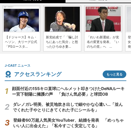
【ドジャース】キム・
新党結成で「「騙し討
「れいわ新選組」が党
登
ヘソン、大リーグ公式
ちにあった気分」と怒
名の変更を発表、「い
女
「PSロースタ...
ったひろゆき妻...
のちの党」へ ...
発
J-CAST ニュース
アクセスランキング
もっと見る
顔面付近の155キロ直球にヘルメット叩きつけたDeNAルーキ
ー宮下朝陽に擁護の声 「負けん気必要」と球団OB
ダレノガレ明美、被災地炊き出しで細やかな心遣い...「並ん
でくれた子やとりにきてくれた子にシールを」
登録者60万超人気美女YouTuber、結婚を発表 「めっちゃ
いい人に出会えた」「私今すごく安定してる」