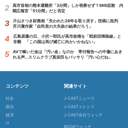
高市首相の熊本避難所「3分間」しか視察せず？SNS拡散 内
閣広報官「51分間」だと否定
片山さつき財務相「失われた28年を取り戻す」投稿に批判
芥川賞作家「自民党の大失政の結果だろう」
広島原爆の日、小沢一郎氏が高市政権を「戦前回帰路線」と
非難 「この国は再び滅亡に向かいかねない」
AVで稼いだ金は「汚い金」なのか 寄付報告への中傷にあき
れる声...スリムクラブ真栄田もバッサリ「汚い心だね」
コンテンツ
関連サイト
社会
J-CASTニュース
政治
J-CASTトレンド
経済
J-CAST会社ウォッチ
IT
BOOKウォッチ