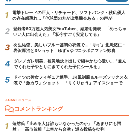
電撃トレードの巨人・リチャード、ソフトバンク・秋広優人
の存在感薄れ...「他球団の方が出場機会ある」の声が
登録者60万超人気美女YouTuber、結婚を発表 「めっちゃ
いい人に出会えた」「私今すごく安定してる」
羽生結弦、美しいブルー基調の衣装で...「ゆず」北川悠仁・
岩沢厚治と3ショット ゆず×ゆづコラボにファン歓喜
ダレノガレ明美、被災地炊き出しで細やかな心遣い...「並ん
でくれた子やとりにきてくれた子にシールを」
ドイツの美女フィギュア選手、JK風制服＆ルーズソックス衣
装で「激カワ」ショット 「りくりゅう」アイスショーで
J-CAST ニュース
コメントランキング
蓮舫氏「止める人は誰もいなかったのか」「あまりにも愕
然」 高市首相「上空から合掌」巡る投稿を批判