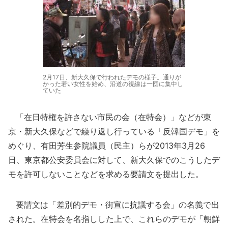
2月17日、新大久保で行われたデモの様子。通りが
かった若い女性を始め、沿道の視線は一団に集中し
ていた
「在日特権を許さない市民の会（在特会）」などが東
京・新大久保などで繰り返し行っている「反韓国デモ」を
めぐり、有田芳生参院議員（民主）らが2013年3月26
日、東京都公安委員会に対して、新大久保でのこうしたデ
モを許可しないことなどを求める要請文を提出した。
要請文は「差別的デモ・街宣に抗議する会」の名義で出
された。在特会を名指しした上で、これらのデモが「朝鮮