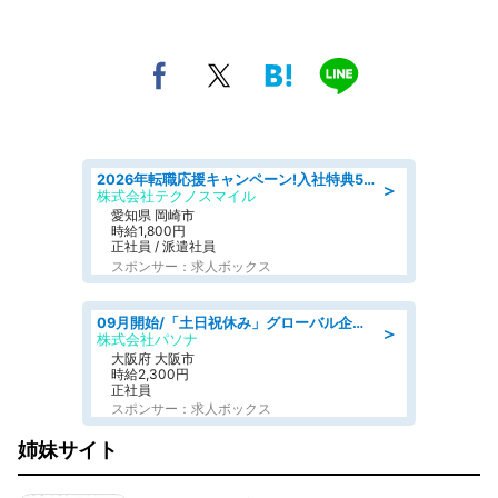
2026年転職応援キャンペーン!入社特典58万円/デンソーで働こう!自動車工場で小型部品の検査業務 denso aichi
＞
株式会社テクノスマイル
愛知県 岡崎市
時給1,800円
正社員 / 派遣社員
スポンサー：求人ボックス
09月開始/「土日祝休み」グローバル企業での産業保健のお仕事/保健師/高時給/残業なし/服装自由
＞
株式会社パソナ
大阪府 大阪市
時給2,300円
正社員
スポンサー：求人ボックス
姉妹サイト