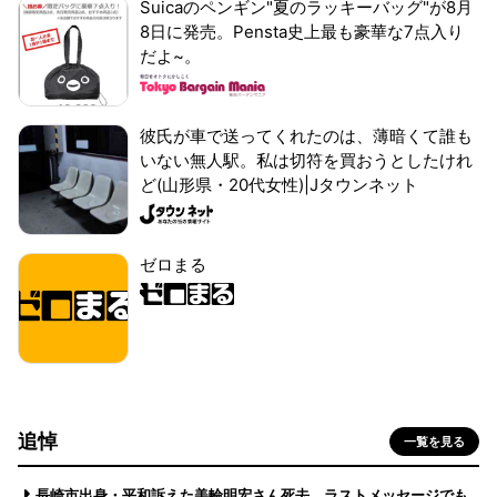
Suicaのペンギン"夏のラッキーバッグ"が8月
8日に発売。Pensta史上最も豪華な7点入り
だよ~。
彼氏が車で送ってくれたのは、薄暗くて誰も
いない無人駅。私は切符を買おうとしたけれ
ど(山形県・20代女性)|Jタウンネット
ゼロまる
追悼
一覧を見る
長崎市出身・平和訴えた美輪明宏さん死去 ラストメッセージでも