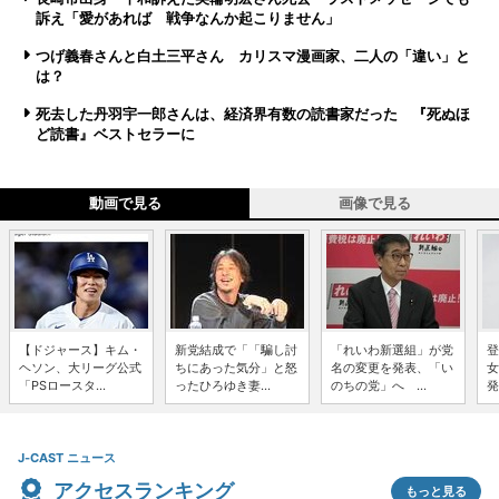
訴え「愛があれば 戦争なんか起こりません」
つげ義春さんと白土三平さん カリスマ漫画家、二人の「違い」と
は？
死去した丹羽宇一郎さんは、経済界有数の読書家だった 『死ぬほ
ど読書』ベストセラーに
動画で見る
画像で見る
【ドジャース】キム・
新党結成で「「騙し討
「れいわ新選組」が党
登
ヘソン、大リーグ公式
ちにあった気分」と怒
名の変更を発表、「い
女
「PSロースタ...
ったひろゆき妻...
のちの党」へ ...
発
J-CAST ニュース
アクセスランキング
もっと見る