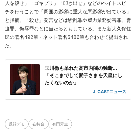
人を殺せ」「ゴキブリ」「叩き出せ」などのヘイトスピー
チを行うことで「周囲の影響に重大な悪影響が出ている」
と指摘、「殺せ」発言などは騒乱罪や威力業務妨害罪、脅
迫罪、侮辱罪などに当たるともしている。また新大久保住
民の署名492筆・ネット署名5486筆も合わせて提出され
た。
玉川徹も呆れた高市内閣の独断...
「そこまでして愛子さまを天皇にし
たくないのか」
J-CASTニュース
反韓デモ
在特会
有田芳生