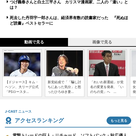
つげ義春さんと白土三平さん カリスマ漫画家、二人の「違い」と
は？
死去した丹羽宇一郎さんは、経済界有数の読書家だった 『死ぬほ
ど読書』ベストセラーに
動画で見る
画像で見る
【ドジャース】キム・
新党結成で「「騙し討
「れいわ新選組」が党
登
ヘソン、大リーグ公式
ちにあった気分」と怒
名の変更を発表、「い
女
「PSロースタ...
ったひろゆき妻...
のちの党」へ ...
発
J-CAST ニュース
アクセスランキング
もっと見る
電撃トレードの巨人・リチャード、ソフトバンク・秋広優人