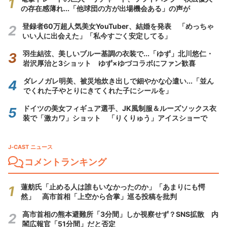
の存在感薄れ...「他球団の方が出場機会ある」の声が
登録者60万超人気美女YouTuber、結婚を発表 「めっちゃ
いい人に出会えた」「私今すごく安定してる」
羽生結弦、美しいブルー基調の衣装で...「ゆず」北川悠仁・
岩沢厚治と3ショット ゆず×ゆづコラボにファン歓喜
ダレノガレ明美、被災地炊き出しで細やかな心遣い...「並ん
でくれた子やとりにきてくれた子にシールを」
ドイツの美女フィギュア選手、JK風制服＆ルーズソックス衣
装で「激カワ」ショット 「りくりゅう」アイスショーで
J-CAST ニュース
コメントランキング
蓮舫氏「止める人は誰もいなかったのか」「あまりにも愕
然」 高市首相「上空から合掌」巡る投稿を批判
高市首相の熊本避難所「3分間」しか視察せず？SNS拡散 内
閣広報官「51分間」だと否定