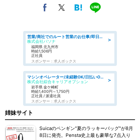
営業/商社でのルート営業のお仕事/即日勤務可/車通勤可/営業
＞
株式会社パソナ
福岡県 北九州市
時給1,506円
正社員
スポンサー：求人ボックス
マシンオペレーター/未経験OK/日払いOK/寮完備/交替制/20・30・40代活躍中
＞
株式会社綜合キャリアオプション
岩手県 金ケ崎町
時給1,400円～1,750円
正社員 / 派遣社員
スポンサー：求人ボックス
姉妹サイト
Suicaのペンギン"夏のラッキーバッグ"が8月
8日に発売。Pensta史上最も豪華な7点入り