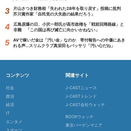
片山さつき財務相「失われた28年を取り戻す」投稿に批判
芥川賞作家「自民党の大失政の結果だろう」
広島原爆の日、小沢一郎氏が高市政権を「戦前回帰路線」と
非難 「この国は再び滅亡に向かいかねない」
AVで稼いだ金は「汚い金」なのか 寄付報告への中傷にあき
れる声...スリムクラブ真栄田もバッサリ「汚い心だね」
コンテンツ
関連サイト
社会
J-CASTニュース
政治
J-CASTトレンド
経済
J-CAST会社ウォッチ
IT
BOOKウォッチ
エンタメ
東京バーゲンマニア
スポーツ