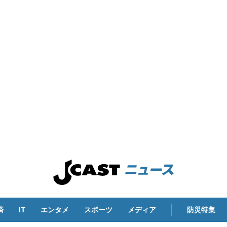
済
IT
エンタメ
スポーツ
メディア
防災特集