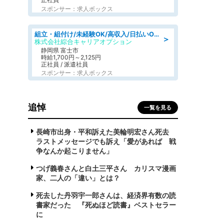
スポンサー：求人ボックス
組立・組付け/未経験OK/高収入/日払いOK/寮費無料/交替制
＞
株式会社綜合キャリアオプション
静岡県 富士市
時給1,700円～2,125円
正社員 / 派遣社員
スポンサー：求人ボックス
追悼
一覧を見る
長崎市出身・平和訴えた美輪明宏さん死去
ラストメッセージでも訴え「愛があれば 戦
争なんか起こりません」
つげ義春さんと白土三平さん カリスマ漫画
家、二人の「違い」とは？
死去した丹羽宇一郎さんは、経済界有数の読
書家だった 『死ぬほど読書』ベストセラー
に