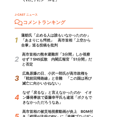
J-CAST ニュース
コメントランキング
蓮舫氏「止める人は誰もいなかったのか」
「あまりにも愕然」 高市首相「上空から
合掌」巡る投稿を批判
高市首相の熊本避難所「3分間」しか視察
せず？SNS拡散 内閣広報官「51分間」だ
と否定
広島原爆の日、小沢一郎氏が高市政権を
「戦前回帰路線」と非難 「この国は再び
滅亡に向かいかねない」
なぜ「戻るな」と言えなかったのか イオ
ン爆発事故で斎藤幸平氏も逡巡「ボクもで
きなかっただろうなあ」
高市首相の被災地視察動画が炎上 BGM付
き「総理が主役のPV」に「政権プロパガン