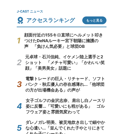
J-CAST ニュース
アクセスランキング
もっと見る
顔面付近の155キロ直球にヘルメット叩き
つけたDeNAルーキー宮下朝陽に擁護の
声 「負けん気必要」と球団OB
元卓球・石川佳純、イケメン陸上選手と2
ショット 「メチャ可愛い」「かわいい笑
顔」「美男美女」話題に
電撃トレードの巨人・リチャード、ソフト
バンク・秋広優人の存在感薄れ...「他球団
の方が出場機会ある」の声が
女子ゴルフの金沢志奈、肩出し白ノースリ
姿に反響...「可愛いにも程がある」 ゴル
フウェア姿と雰囲気変わって
ダレノガレ明美、被災地炊き出しで細やか
な心遣い...「並んでくれた子やとりにきて
くれた子にシールを」