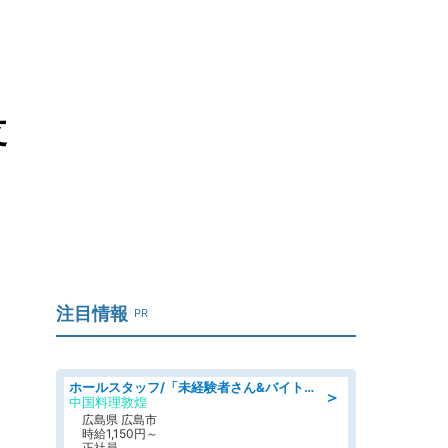
支
注目情報
PR
ホールスタッフ/「未経験者さん&バイトデビューも大歓迎」残業ほぼなし×1日3時間〜勤務OK!フォロー体制も充実/広島県/広島市南区
＞
中国料理敦煌
広島県 広島市
時給1,150円～
正社員