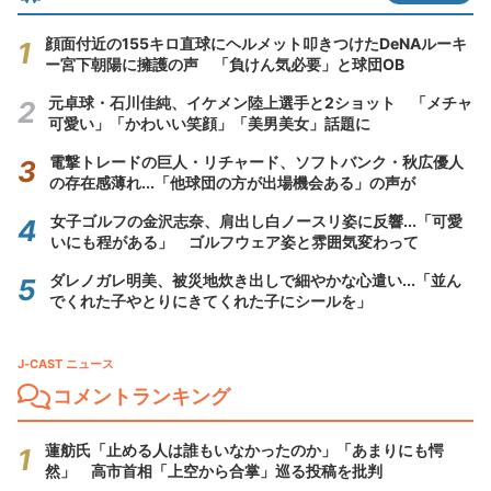
顔面付近の155キロ直球にヘルメット叩きつけたDeNAルーキ
ー宮下朝陽に擁護の声 「負けん気必要」と球団OB
元卓球・石川佳純、イケメン陸上選手と2ショット 「メチャ
可愛い」「かわいい笑顔」「美男美女」話題に
電撃トレードの巨人・リチャード、ソフトバンク・秋広優人
の存在感薄れ...「他球団の方が出場機会ある」の声が
女子ゴルフの金沢志奈、肩出し白ノースリ姿に反響...「可愛
いにも程がある」 ゴルフウェア姿と雰囲気変わって
ダレノガレ明美、被災地炊き出しで細やかな心遣い...「並ん
でくれた子やとりにきてくれた子にシールを」
J-CAST ニュース
コメントランキング
蓮舫氏「止める人は誰もいなかったのか」「あまりにも愕
然」 高市首相「上空から合掌」巡る投稿を批判