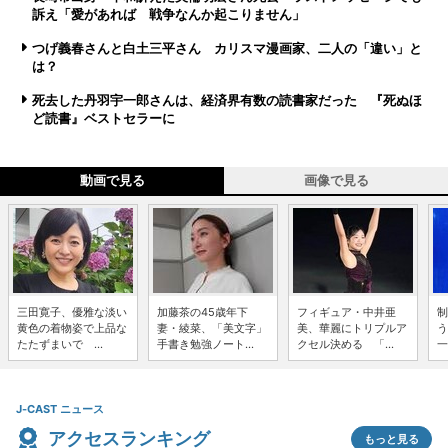
訴え「愛があれば 戦争なんか起こりません」
つげ義春さんと白土三平さん カリスマ漫画家、二人の「違い」と
は？
死去した丹羽宇一郎さんは、経済界有数の読書家だった 『死ぬほ
ど読書』ベストセラーに
動画で見る
画像で見る
三田寛子、優雅な淡い
加藤茶の45歳年下
フィギュア・中井亜
制
黄色の着物姿で上品な
妻・綾菜、「美文字」
美、華麗にトリプルア
う
たたずまいで ...
手書き勉強ノート...
クセル決める 「...
一
J-CAST ニュース
アクセスランキング
もっと見る