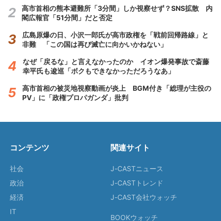
高市首相の熊本避難所「3分間」しか視察せず？SNS拡散 内
閣広報官「51分間」だと否定
広島原爆の日、小沢一郎氏が高市政権を「戦前回帰路線」と
非難 「この国は再び滅亡に向かいかねない」
なぜ「戻るな」と言えなかったのか イオン爆発事故で斎藤
幸平氏も逡巡「ボクもできなかっただろうなあ」
高市首相の被災地視察動画が炎上 BGM付き「総理が主役の
PV」に「政権プロパガンダ」批判
コンテンツ
関連サイト
社会
J-CASTニュース
政治
J-CASTトレンド
経済
J-CAST会社ウォッチ
IT
BOOKウォッチ