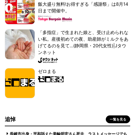
飯大盛り無料!お得すぎる「感謝祭」は8月14
日まで開催中。
「多指症」で生まれた娘と、受け止められな
い私。産後初めての夜、助産師がミルクをあ
げてるのを見て...(静岡県・20代女性)|Jタウ
ンネット
ゼロまる
追悼
一覧を見る
長崎市出身・平和訴えた美輪明宏さん死去 ラストメッセージでも