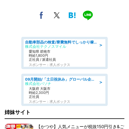
自動車部品の検査/寮費無料でしっかり稼げる denso aichi
＞
株式会社テクノスマイル
愛知県 碧南市
時給1,800円
正社員 / 派遣社員
スポンサー：求人ボックス
09月開始/「土日祝休み」グローバル企業での産業保健のお仕事/保健師/高時給/残業なし/服装自由
＞
株式会社パソナ
大阪府 大阪市
時給2,300円
正社員
スポンサー：求人ボックス
姉妹サイト
【かつや】人気メニューが税抜150円引き&ご