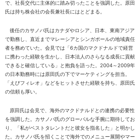
で、社長交代に主体的に踏み切ったことを強調した。原田
氏は持ち株会社の会長兼社長にはとどまる。
後任のカサノバ氏はカナダやロシア、日本、東南アジア
で勤務し、直近までマレーシアとシンガポールの地域責任
者を務めていた。会見では「6カ国のマクドナルドで経営
に携わった経験を生かし、日本法人のさらなる成長に貢献
できると確信している」と抱負を語った。2004～2009年
の日本勤務時には原田氏の下でマーケティングを担当。
「えびフィレオ」などをヒットさせた経験を持ち、原田氏
の信頼も厚い。
原田氏は会見で、海外のマクドナルドとの連携の必要性
を強調した。カサノバ氏のグローバルな手腕に期待してお
り、「私がベストタレントだと彼女を指名した」と明かし
た。カサノバ氏を招くことで海外でのメニュー展開やマー