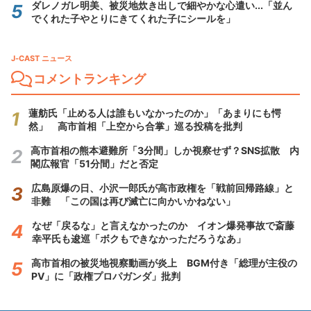
ダレノガレ明美、被災地炊き出しで細やかな心遣い...「並ん
でくれた子やとりにきてくれた子にシールを」
J-CAST ニュース
コメントランキング
蓮舫氏「止める人は誰もいなかったのか」「あまりにも愕
然」 高市首相「上空から合掌」巡る投稿を批判
高市首相の熊本避難所「3分間」しか視察せず？SNS拡散 内
閣広報官「51分間」だと否定
広島原爆の日、小沢一郎氏が高市政権を「戦前回帰路線」と
非難 「この国は再び滅亡に向かいかねない」
なぜ「戻るな」と言えなかったのか イオン爆発事故で斎藤
幸平氏も逡巡「ボクもできなかっただろうなあ」
高市首相の被災地視察動画が炎上 BGM付き「総理が主役の
PV」に「政権プロパガンダ」批判