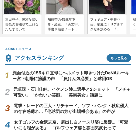
三田寛子、優雅な淡い
加藤茶の45歳年下
フィギュア・中井亜
制
黄色の着物姿で上品な
妻・綾菜、「美文字」
美、華麗にトリプルア
う
たたずまいで ...
手書き勉強ノート...
クセル決める 「...
一
J-CAST ニュース
アクセスランキング
もっと見る
顔面付近の155キロ直球にヘルメット叩きつけたDeNAルーキ
ー宮下朝陽に擁護の声 「負けん気必要」と球団OB
元卓球・石川佳純、イケメン陸上選手と2ショット 「メチャ
可愛い」「かわいい笑顔」「美男美女」話題に
電撃トレードの巨人・リチャード、ソフトバンク・秋広優人
の存在感薄れ...「他球団の方が出場機会ある」の声が
女子ゴルフの金沢志奈、肩出し白ノースリ姿に反響...「可愛
いにも程がある」 ゴルフウェア姿と雰囲気変わって