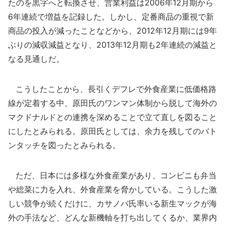
たのを黒字へと転換させ、営業利益は2006年12月期から
6年連続で増益を記録した。しかし、定番商品の重視で新
商品の投入が減ったことなどから、2012年12月期には9年
ぶりの減収減益となり、2013年12月期も2年連続の減益と
なる見通しだ。
こうしたことから、長引くデフレで外食産業に低価格路
線が定着する中、原田氏のワンマン体制から脱して海外の
マクドナルドとの連携を深めることで立て直しを図ること
にしたとみられる。原田氏としては、余力を残してのバト
ンタッチを図ったとみられる。
ただ、日本には多様な外食産業があり、コンビニも弁当
や総菜に力を入れ、外食産業を脅かしている。こうした激
しい競争が続くだけに、カサノバ氏率いる新生マックが海
外の手法など、どんな新機軸を打ち出してくるか、業界内