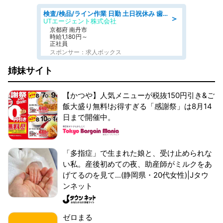
検査/検品/ライン作業 日勤 土日祝休み 歯科模型製造 有償休憩あり 残業ほぼなし
＞
UTエージェント株式会社
京都府 南丹市
時給1,180円～
正社員
スポンサー：求人ボックス
姉妹サイト
【かつや】人気メニューが税抜150円引き&ご
飯大盛り無料!お得すぎる「感謝祭」は8月14
日まで開催中。
「多指症」で生まれた娘と、受け止められな
い私。産後初めての夜、助産師がミルクをあ
げてるのを見て...(静岡県・20代女性)|Jタウ
ンネット
ゼロまる