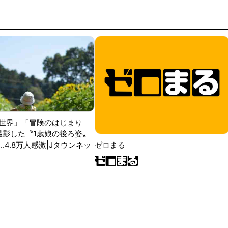
世界」「冒険のはじまり
が撮影した〝1歳娘の後ろ姿〟
ゼロまる
..4.8万人感激|Jタウンネッ