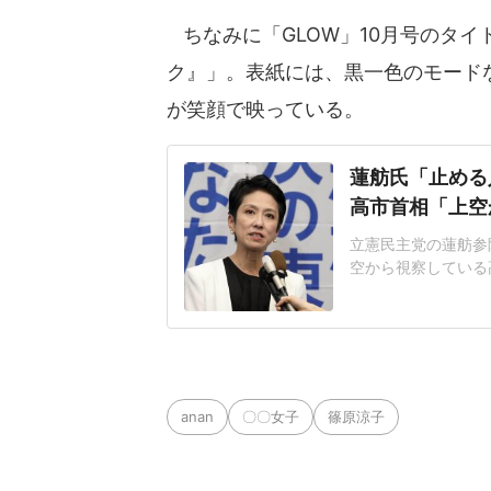
ちなみに「GLOW」10月号のタイ
ク』」。表紙には、黒一色のモード
が笑顔で映っている。
蓮舫氏「止める
高市首相「上空
立憲民主党の蓮舫参
空から視察している
カウントが投稿した
た。「どんな寄り添
を観測した熊本地震
被災した「イオンモ
anan
〇〇女子
篠原涼子