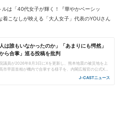
トルは「40代女子が輝く！『華やかベーシッ
な着こなしが映える「大人女子」代表のYOUさん
人は誰もいなかったのか」「あまりにも愕然」
から合掌」巡る投稿を批判
院議員が2026年8月3日にXを更新し、熊本地震の被災地を上
高市早苗首相が機内で合掌する様子を、内閣広報官の公式Xア
ことに対し、「あまりにも愕然としています」などと批判し
J-CASTニュース
った支援を行おうとしているのか」高市氏は3日、最大震度7
の被災地を視察した。自衛隊のヘリコプターに乗り、地震で
ール熊本」や