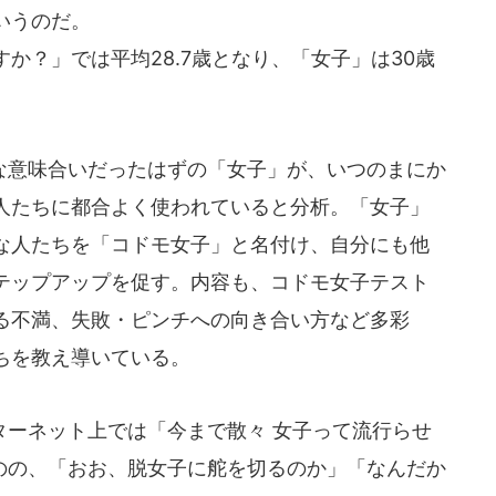
いうのだ。
か？」では平均28.7歳となり、「女子」は30歳
意味合いだったはずの「女子」が、いつのまにか
人たちに都合よく使われていると分析。「女子」
な人たちを「コドモ女子」と名付け、自分にも他
テップアップを促す。内容も、コドモ女子テスト
る不満、失敗・ピンチへの向き合い方など多彩
ちを教え導いている。
ーネット上では「今まで散々 女子って流行らせ
ものの、「おお、脱女子に舵を切るのか」「なんだか