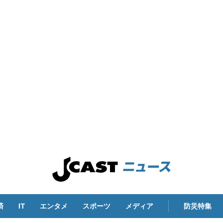
済
IT
エンタメ
スポーツ
メディア
防災特集