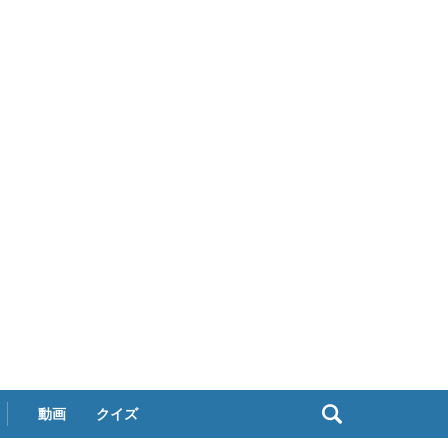
動画
クイズ