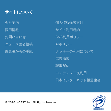
サイトについて
会社案内
個人情報保護方針
採用情報
サイト利用規約
お問い合わせ
SNS利用ポリシー
ニュース読者投稿
AIポリシー
編集長からの手紙
クッキーの利用について
広告掲載
記事配信
コンテンツ二次利用
日本インターネット報道協会
© 2026 J-CAST, Inc. All Rights Reserved.