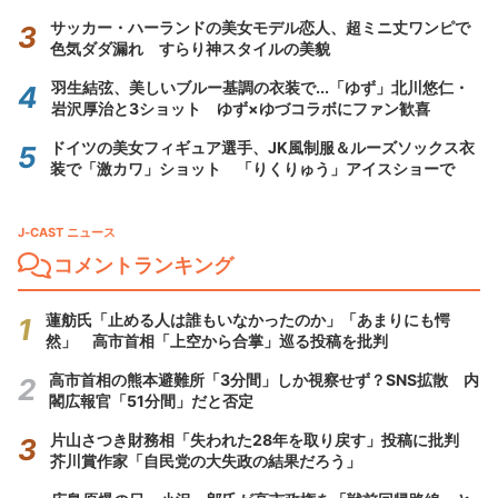
サッカー・ハーランドの美女モデル恋人、超ミニ丈ワンピで
色気ダダ漏れ すらり神スタイルの美貌
羽生結弦、美しいブルー基調の衣装で...「ゆず」北川悠仁・
岩沢厚治と3ショット ゆず×ゆづコラボにファン歓喜
ドイツの美女フィギュア選手、JK風制服＆ルーズソックス衣
装で「激カワ」ショット 「りくりゅう」アイスショーで
J-CAST ニュース
コメントランキング
蓮舫氏「止める人は誰もいなかったのか」「あまりにも愕
然」 高市首相「上空から合掌」巡る投稿を批判
高市首相の熊本避難所「3分間」しか視察せず？SNS拡散 内
閣広報官「51分間」だと否定
片山さつき財務相「失われた28年を取り戻す」投稿に批判
芥川賞作家「自民党の大失政の結果だろう」