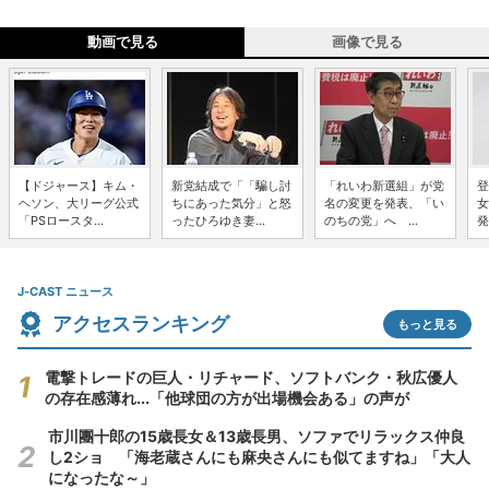
動画で見る
画像で見る
【ドジャース】キム・
新党結成で「「騙し討
「れいわ新選組」が党
登
ヘソン、大リーグ公式
ちにあった気分」と怒
名の変更を発表、「い
女
「PSロースタ...
ったひろゆき妻...
のちの党」へ ...
発
J-CAST ニュース
アクセスランキング
もっと見る
電撃トレードの巨人・リチャード、ソフトバンク・秋広優人
の存在感薄れ...「他球団の方が出場機会ある」の声が
市川團十郎の15歳長女＆13歳長男、ソファでリラックス仲良
し2ショ 「海老蔵さんにも麻央さんにも似てますね」「大人
になったな～」