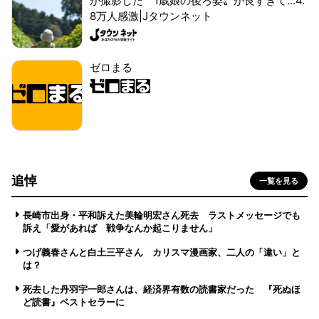
が撮影した〝1歳娘の後ろ姿〟が良すぎて...4.
8万人感激|Jタウンネット
ゼロまる
追悼
一覧を見る
長崎市出身・平和訴えた美輪明宏さん死去 ラストメッセージでも
訴え「愛があれば 戦争なんか起こりません」
つげ義春さんと白土三平さん カリスマ漫画家、二人の「違い」と
は？
死去した丹羽宇一郎さんは、経済界有数の読書家だった 『死ぬほ
ど読書』ベストセラーに