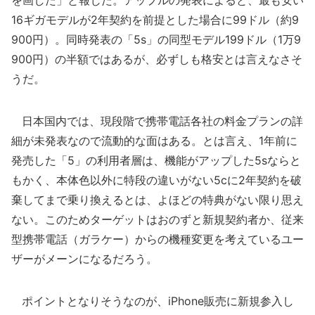
を画した」と報じた。アップルの発表によると、最も安い
16ギガモデルが2年契約を前提とした場合に99ドル（約9
900円）。同時発表の「5s」の同型モデル199ドル（1万9
900円）の半額ではあるが、必ずしも格安とは言えなさそ
うだ。
日本国内では、現段階で携帯電話各社の料金プランの詳
細が未発表なので流動的な面はある。とは言え、1年前に
発売した「5」の利用者層は、機能がアップした5sならと
もかく、本体色以外に特段の違いがない5cに2年契約を破
棄してまで乗り換えるとは、よほどの特典がない限り思え
ない。このためターゲットはおのずと新規契約者か、従来
型携帯電話（ガラケー）からの機種変更を考えているユー
ザーがメーンになるだろう。
ポイントとなりそうなのが、iPhone販売に新規参入し