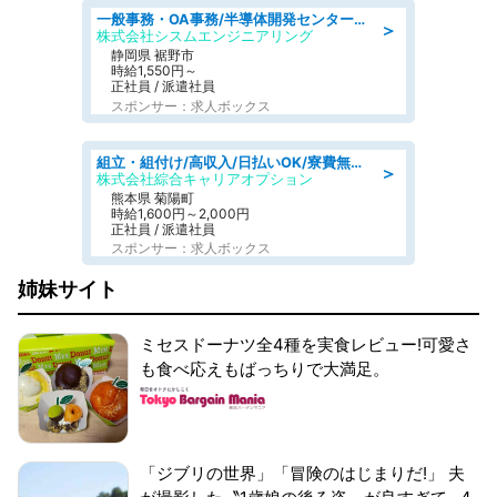
一般事務・OA事務/半導体開発センター内で事務&軽作業スタッフ、募集
＞
株式会社シスムエンジニアリング
静岡県 裾野市
時給1,550円～
正社員 / 派遣社員
スポンサー：求人ボックス
組立・組付け/高収入/日払いOK/寮費無料/交替制/20・30・40代活躍中
＞
株式会社綜合キャリアオプション
熊本県 菊陽町
時給1,600円～2,000円
正社員 / 派遣社員
スポンサー：求人ボックス
姉妹サイト
ミセスドーナツ全4種を実食レビュー!可愛さ
も食べ応えもばっちりで大満足。
「ジブリの世界」「冒険のはじまりだ!」 夫