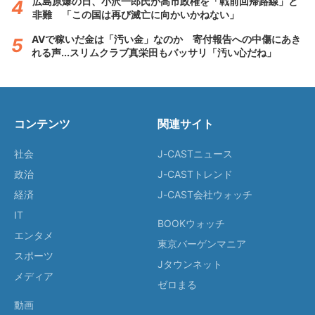
広島原爆の日、小沢一郎氏が高市政権を「戦前回帰路線」と
非難 「この国は再び滅亡に向かいかねない」
AVで稼いだ金は「汚い金」なのか 寄付報告への中傷にあき
れる声...スリムクラブ真栄田もバッサリ「汚い心だね」
コンテンツ
関連サイト
社会
J-CASTニュース
政治
J-CASTトレンド
経済
J-CAST会社ウォッチ
IT
BOOKウォッチ
エンタメ
東京バーゲンマニア
スポーツ
Jタウンネット
メディア
ゼロまる
動画