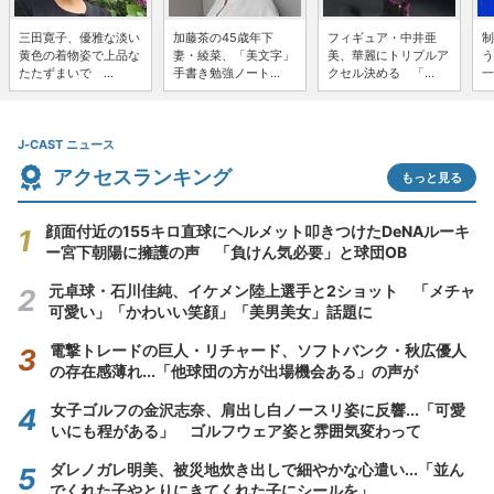
三田寛子、優雅な淡い
加藤茶の45歳年下
フィギュア・中井亜
制
黄色の着物姿で上品な
妻・綾菜、「美文字」
美、華麗にトリプルア
う
たたずまいで ...
手書き勉強ノート...
クセル決める 「...
一
J-CAST ニュース
アクセスランキング
もっと見る
顔面付近の155キロ直球にヘルメット叩きつけたDeNAルーキ
ー宮下朝陽に擁護の声 「負けん気必要」と球団OB
元卓球・石川佳純、イケメン陸上選手と2ショット 「メチャ
可愛い」「かわいい笑顔」「美男美女」話題に
電撃トレードの巨人・リチャード、ソフトバンク・秋広優人
の存在感薄れ...「他球団の方が出場機会ある」の声が
女子ゴルフの金沢志奈、肩出し白ノースリ姿に反響...「可愛
いにも程がある」 ゴルフウェア姿と雰囲気変わって
ダレノガレ明美、被災地炊き出しで細やかな心遣い...「並ん
でくれた子やとりにきてくれた子にシールを」