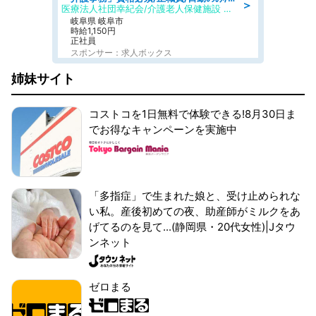
＞
医療法人社団幸紀会/介護老人保健施設 グリーンビラ安江
岐阜県 岐阜市
時給1,150円
正社員
スポンサー：求人ボックス
姉妹サイト
コストコを1日無料で体験できる!8月30日ま
でお得なキャンペーンを実施中
「多指症」で生まれた娘と、受け止められな
い私。産後初めての夜、助産師がミルクをあ
げてるのを見て...(静岡県・20代女性)|Jタウ
ンネット
ゼロまる