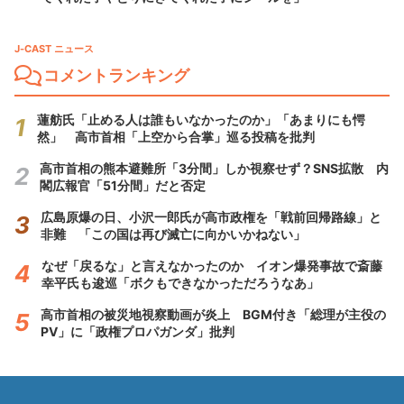
J-CAST ニュース
コメントランキング
蓮舫氏「止める人は誰もいなかったのか」「あまりにも愕
然」 高市首相「上空から合掌」巡る投稿を批判
高市首相の熊本避難所「3分間」しか視察せず？SNS拡散 内
閣広報官「51分間」だと否定
広島原爆の日、小沢一郎氏が高市政権を「戦前回帰路線」と
非難 「この国は再び滅亡に向かいかねない」
なぜ「戻るな」と言えなかったのか イオン爆発事故で斎藤
幸平氏も逡巡「ボクもできなかっただろうなあ」
高市首相の被災地視察動画が炎上 BGM付き「総理が主役の
PV」に「政権プロパガンダ」批判