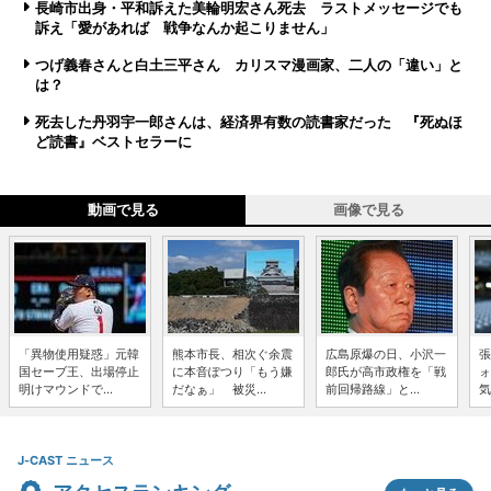
長崎市出身・平和訴えた美輪明宏さん死去 ラストメッセージでも
訴え「愛があれば 戦争なんか起こりません」
つげ義春さんと白土三平さん カリスマ漫画家、二人の「違い」と
は？
死去した丹羽宇一郎さんは、経済界有数の読書家だった 『死ぬほ
ど読書』ベストセラーに
動画で見る
画像で見る
「異物使用疑惑」元韓
熊本市長、相次ぐ余震
広島原爆の日、小沢一
張
国セーブ王、出場停止
に本音ぽつり「もう嫌
郎氏が高市政権を「戦
ォ
明けマウンドで...
だなぁ」 被災...
前回帰路線」と...
気
J-CAST ニュース