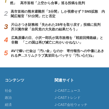
然」 高市首相「上空から合掌」巡る投稿を批判
高市首相の熊本避難所「3分間」しか視察せず？SNS拡散 内
閣広報官「51分間」だと否定
片山さつき財務相「失われた28年を取り戻す」投稿に批判
芥川賞作家「自民党の大失政の結果だろう」
広島原爆の日、小沢一郎氏が高市政権を「戦前回帰路線」と
非難 「この国は再び滅亡に向かいかねない」
AVで稼いだ金は「汚い金」なのか 寄付報告への中傷にあき
れる声...スリムクラブ真栄田もバッサリ「汚い心だね」
コンテンツ
関連サイト
社会
J-CASTニュース
政治
J-CASTトレンド
経済
J-CAST会社ウォッチ