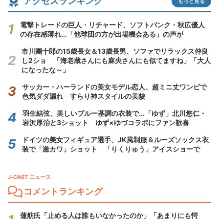
アクセスランキング
もっと見る
電撃トレードの巨人・リチャード、ソフトバンク・秋広優人
の存在感薄れ...「他球団の方が出場機会ある」の声が
市川團十郎の15歳長女＆13歳長男、ソファでリラックス仲良
し2ショ 「海老蔵さんにも麻央さんにも似てますね」「大人
になったな～」
サッカー・ハーランドの美女モデル恋人、超ミニ丈ワンピで
色気ダダ漏れ すらり神スタイルの美貌
羽生結弦、美しいブルー基調の衣装で...「ゆず」北川悠仁・
岩沢厚治と3ショット ゆず×ゆづコラボにファン歓喜
ドイツの美女フィギュア選手、JK風制服＆ルーズソックス衣
装で「激カワ」ショット 「りくりゅう」アイスショーで
J-CAST ニュース
コメントランキング
蓮舫氏「止める人は誰もいなかったのか」「あまりにも愕