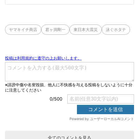
ヤマキイチ商店
君ヶ洞剛一
東日本大震災
泳ぐホタテ
全てのコメントを見る