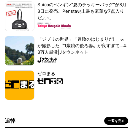
Suicaのペンギン"夏のラッキーバッグ"が8月
8日に発売。Pensta史上最も豪華な7点入り
だよ~。
「ジブリの世界」「冒険のはじまりだ!」 夫
が撮影した〝1歳娘の後ろ姿〟が良すぎて...4.
8万人感激|Jタウンネット
ゼロまる
追悼
一覧を見る