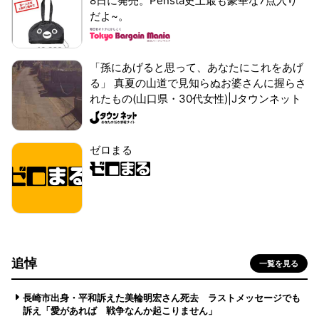
8日に発売。Pensta史上最も豪華な7点入り
だよ~。
「孫にあげると思って、あなたにこれをあげ
る」 真夏の山道で見知らぬお婆さんに握らさ
れたもの(山口県・30代女性)|Jタウンネット
ゼロまる
追悼
一覧を見る
長崎市出身・平和訴えた美輪明宏さん死去 ラストメッセージでも
訴え「愛があれば 戦争なんか起こりません」