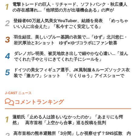
電撃トレードの巨人・リチャード、ソフトバンク・秋広優人
の存在感薄れ...「他球団の方が出場機会ある」の声が
登録者60万超人気美女YouTuber、結婚を発表 「めっちゃ
いい人に出会えた」「私今すごく安定してる」
羽生結弦、美しいブルー基調の衣装で...「ゆず」北川悠仁・
岩沢厚治と3ショット ゆず×ゆづコラボにファン歓喜
ダレノガレ明美、被災地炊き出しで細やかな心遣い...「並ん
でくれた子やとりにきてくれた子にシールを」
ドイツの美女フィギュア選手、JK風制服＆ルーズソックス衣
装で「激カワ」ショット 「りくりゅう」アイスショーで
J-CAST ニュース
コメントランキング
蓮舫氏「止める人は誰もいなかったのか」「あまりにも愕
然」 高市首相「上空から合掌」巡る投稿を批判
高市首相の熊本避難所「3分間」しか視察せず？SNS拡散 内