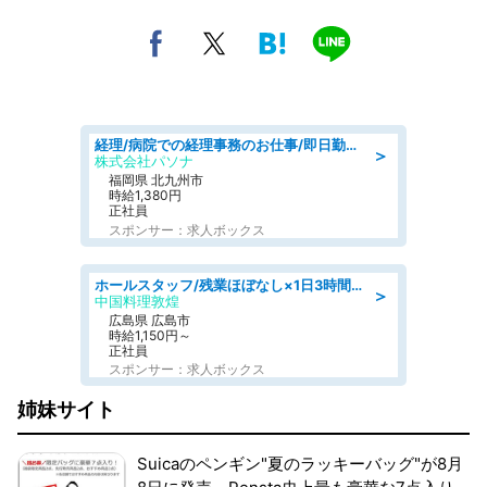
経理/病院での経理事務のお仕事/即日勤務可/車通勤可/経理/一般事務
＞
株式会社パソナ
福岡県 北九州市
時給1,380円
正社員
スポンサー：求人ボックス
ホールスタッフ/残業ほぼなし×1日3時間〜勤務OK!フォロー体制も充実/広島県/広島市南区
＞
中国料理敦煌
広島県 広島市
時給1,150円～
正社員
スポンサー：求人ボックス
姉妹サイト
Suicaのペンギン"夏のラッキーバッグ"が8月