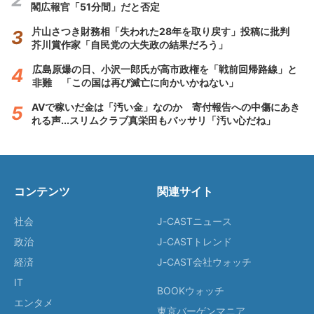
閣広報官「51分間」だと否定
片山さつき財務相「失われた28年を取り戻す」投稿に批判
芥川賞作家「自民党の大失政の結果だろう」
広島原爆の日、小沢一郎氏が高市政権を「戦前回帰路線」と
非難 「この国は再び滅亡に向かいかねない」
AVで稼いだ金は「汚い金」なのか 寄付報告への中傷にあき
れる声...スリムクラブ真栄田もバッサリ「汚い心だね」
コンテンツ
関連サイト
社会
J-CASTニュース
政治
J-CASTトレンド
経済
J-CAST会社ウォッチ
IT
BOOKウォッチ
エンタメ
東京バーゲンマニア