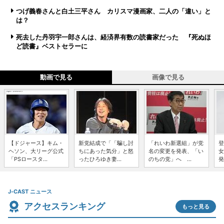
つげ義春さんと白土三平さん カリスマ漫画家、二人の「違い」と
は？
死去した丹羽宇一郎さんは、経済界有数の読書家だった 『死ぬほ
ど読書』ベストセラーに
動画で見る
画像で見る
【ドジャース】キム・
新党結成で「「騙し討
「れいわ新選組」が党
登
ヘソン、大リーグ公式
ちにあった気分」と怒
名の変更を発表、「い
女
「PSロースタ...
ったひろゆき妻...
のちの党」へ ...
発
J-CAST ニュース
アクセスランキング
もっと見る