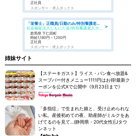
正社員
スポンサー：求人ボックス
「栄養士」正職員/日勤のみ/特別養護老人ホーム
＞
社会福祉法人しもにた会/特別養護老人ホーム かぶらの里
群馬県 下仁田町
時給1,180円～1,250円
正社員
スポンサー：求人ボックス
姉妹サイト
【ステーキガスト】ライス・パン食べ放題&
スープバー付きメニュー1111円はお得!最新ク
ーポンを公式Xで公開中《9月23日まで》
「多指症」で生まれた娘と、受け止められな
い私。産後初めての夜、助産師がミルクをあ
げてるのを見て...(静岡県・20代女性)|Jタウ
ンネット