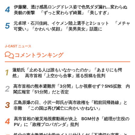
伊藤蘭、透け感黒ロングドレス姿で色気ダダ漏れ...変わらぬ
美貌の衝撃 「ずっと変わらず綺麗」「美しすぎ」
元卓球・石川佳純、イケメン陸上選手と2ショット 「メチャ
可愛い」「かわいい笑顔」「美男美女」話題に
J-CAST ニュース
コメントランキング
蓮舫氏「止める人は誰もいなかったのか」「あまりにも愕
然」 高市首相「上空から合掌」巡る投稿を批判
高市首相の熊本避難所「3分間」しか視察せず？SNS拡散 内
閣広報官「51分間」だと否定
広島原爆の日、小沢一郎氏が高市政権を「戦前回帰路線」と
非難 「この国は再び滅亡に向かいかねない」
高市首相の被災地視察動画が炎上 BGM付き「総理が主役の
PV」に「政権プロパガンダ」批判
処分の東大教授が大学サイトに仕込んだ「不適切な言葉」と