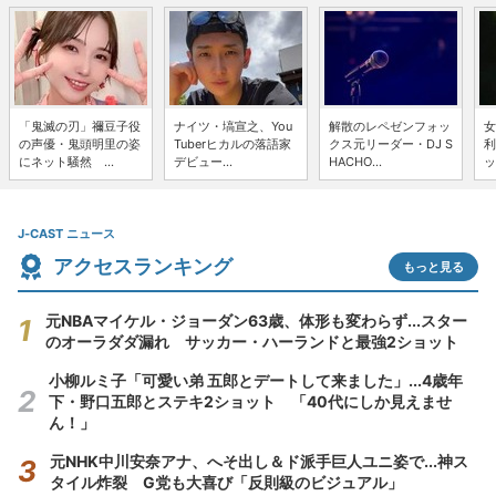
「鬼滅の刃」禰豆子役
ナイツ・塙宣之、You
解散のレペゼンフォッ
女
の声優・鬼頭明里の姿
Tuberヒカルの落語家
クス元リーダー・DJ S
利
にネット騒然 ...
デビュー...
HACHO...
ッ
J-CAST ニュース
アクセスランキング
もっと見る
元NBAマイケル・ジョーダン63歳、体形も変わらず...スター
のオーラダダ漏れ サッカー・ハーランドと最強2ショット
小柳ルミ子「可愛い弟 五郎とデートして来ました」...4歳年
下・野口五郎とステキ2ショット 「40代にしか見えませ
ん！」
元NHK中川安奈アナ、へそ出し＆ド派手巨人ユニ姿で...神ス
タイル炸裂 G党も大喜び「反則級のビジュアル」