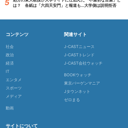
は？ 各紙は「六四天安門」と報道も...大学側は説明拒否
コンテンツ
関連サイト
社会
J-CASTニュース
政治
J-CASTトレンド
経済
J-CAST会社ウォッチ
IT
BOOKウォッチ
エンタメ
東京バーゲンマニア
スポーツ
Jタウンネット
メディア
ゼロまる
動画
サイトについて