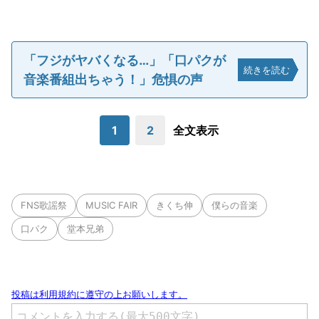
「フジがヤバくなる…」「口パクが
続きを読む
音楽番組出ちゃう！」危惧の声
1
2
全文表示
FNS歌謡祭
MUSIC FAIR
きくち伸
僕らの音楽
口パク
堂本兄弟