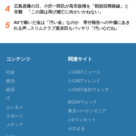
広島原爆の日、小沢一郎氏が高市政権を「戦前回帰路線」と
非難 「この国は再び滅亡に向かいかねない」
AVで稼いだ金は「汚い金」なのか 寄付報告への中傷にあき
れる声...スリムクラブ真栄田もバッサリ「汚い心だね」
コンテンツ
関連サイト
社会
J-CASTニュース
政治
J-CASTトレンド
経済
J-CAST会社ウォッチ
IT
BOOKウォッチ
エンタメ
東京バーゲンマニア
スポーツ
Jタウンネット
メディア
ゼロまる