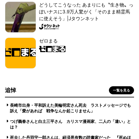
どうしてこうなった あまりにも〝生き物〟っ
ぽいナスに3.9万人驚がく「そのまま精霊馬
に使えそう」|Jタウンネット
ゼロまる
追悼
一覧を見る
長崎市出身・平和訴えた美輪明宏さん死去 ラストメッセージでも
訴え「愛があれば 戦争なんか起こりません」
つげ義春さんと白土三平さん カリスマ漫画家、二人の「違い」と
は？
死去した丹羽宇一郎さんは、経済界有数の読書家だった 『死ぬほ