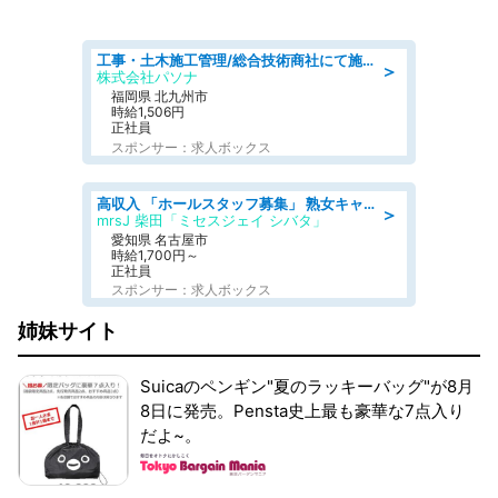
工事・土木施工管理/総合技術商社にて施工管理のお仕事/即日勤務可/車通勤可/工事・土木施工管理/生産・品質管理
＞
株式会社パソナ
福岡県 北九州市
時給1,506円
正社員
スポンサー：求人ボックス
高収入 「ホールスタッフ募集」 熟女キャバクラ求人
＞
mrsJ 柴田「ミセスジェイ シバタ」
愛知県 名古屋市
時給1,700円～
正社員
スポンサー：求人ボックス
姉妹サイト
Suicaのペンギン"夏のラッキーバッグ"が8月
8日に発売。Pensta史上最も豪華な7点入り
だよ~。