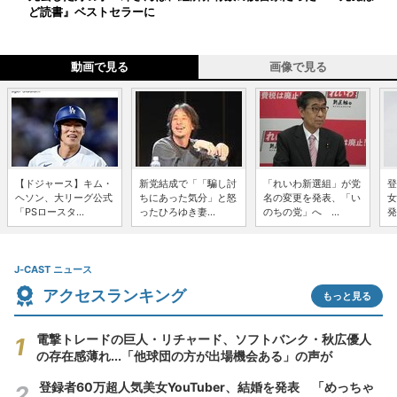
ど読書』ベストセラーに
動画で見る
画像で見る
【ドジャース】キム・
新党結成で「「騙し討
「れいわ新選組」が党
登
ヘソン、大リーグ公式
ちにあった気分」と怒
名の変更を発表、「い
女
「PSロースタ...
ったひろゆき妻...
のちの党」へ ...
発
J-CAST ニュース
アクセスランキング
もっと見る
電撃トレードの巨人・リチャード、ソフトバンク・秋広優人
の存在感薄れ...「他球団の方が出場機会ある」の声が
登録者60万超人気美女YouTuber、結婚を発表 「めっちゃ