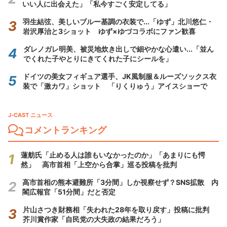
いい人に出会えた」「私今すごく安定してる」
羽生結弦、美しいブルー基調の衣装で...「ゆず」北川悠仁・
岩沢厚治と3ショット ゆず×ゆづコラボにファン歓喜
ダレノガレ明美、被災地炊き出しで細やかな心遣い...「並ん
でくれた子やとりにきてくれた子にシールを」
ドイツの美女フィギュア選手、JK風制服＆ルーズソックス衣
装で「激カワ」ショット 「りくりゅう」アイスショーで
J-CAST ニュース
コメントランキング
蓮舫氏「止める人は誰もいなかったのか」「あまりにも愕
然」 高市首相「上空から合掌」巡る投稿を批判
高市首相の熊本避難所「3分間」しか視察せず？SNS拡散 内
閣広報官「51分間」だと否定
片山さつき財務相「失われた28年を取り戻す」投稿に批判
芥川賞作家「自民党の大失政の結果だろう」