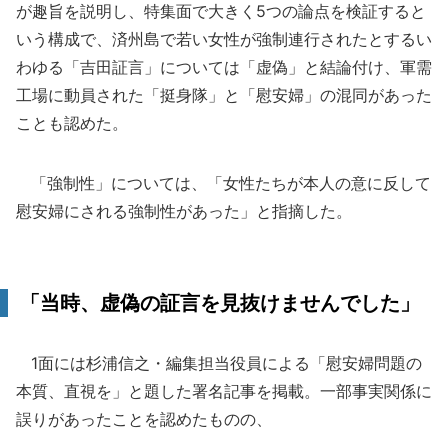
が趣旨を説明し、特集面で大きく5つの論点を検証すると
いう構成で、済州島で若い女性が強制連行されたとするい
わゆる「吉田証言」については「虚偽」と結論付け、軍需
工場に動員された「挺身隊」と「慰安婦」の混同があった
ことも認めた。
「強制性」については、「女性たちが本人の意に反して
慰安婦にされる強制性があった」と指摘した。
「当時、虚偽の証言を見抜けませんでした」
1面には杉浦信之・編集担当役員による「慰安婦問題の
本質、直視を」と題した署名記事を掲載。一部事実関係に
誤りがあったことを認めたものの、