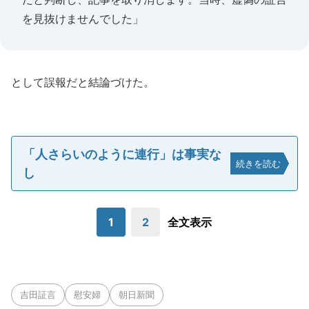
を見抜けませんでした」
として誤報だと結論づけた。
「人さらいのように連行」は事実な
続きを読む
し
1
2
全文表示
吉田証言
慰安婦
朝日新聞