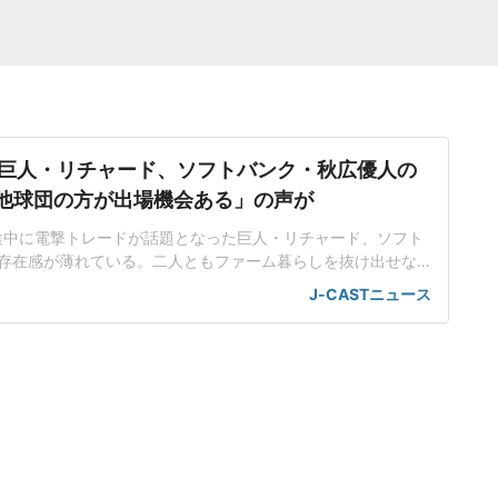
巨人・リチャード、ソフトバンク・秋広優人の
.「他球団の方が出場機会ある」の声が
ン途中に電撃トレードが話題となった巨人・リチャード、ソフト
存在感が薄れている。二人ともファーム暮らしを抜け出せな
トバンク在籍時にウエスタン・リーグで5年連続本塁打王に輝
J-CASTニュース
れ、秋広優人、大江竜聖と2対1のトレードで25年5月に巨人に
督の期待は大きく、77試合出場で打率.211、11本塁打、39