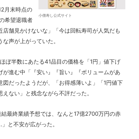
12月末時点の
小僧寿し公式サイト
度の希望退職者
近店舗見かけないな」「今は回転寿司が人気だも
うな声が上がっていた。
ほぼ半数にあたる41品目の価格を「1円」値下げ
げが進む中「『安い』『旨い』『ボリュームがあ
意図だったようだが、「お得感薄いよ」「1円値下
思えない」と残念ながら不評だった。
連結最終業績予想では、なんと17億2700万円の赤
..」と不安が広がった。