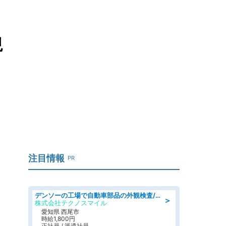
規
注目情報
PR
デンソーの工場で自動車部品の外観検査/denso aichi
＞
株式会社テクノスマイル
愛知県 西尾市
時給1,800円
正社員 / 派遣社員