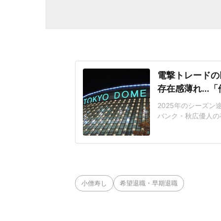
電撃トレードの
存在感薄れ..
2025年のシーズ
バンク・秋広優人の
いリチャードはソフ
いた長打力を評価さ
移籍。阿部慎之助前監
打点をマークした。
小僧寿し
希望退職・早期退職