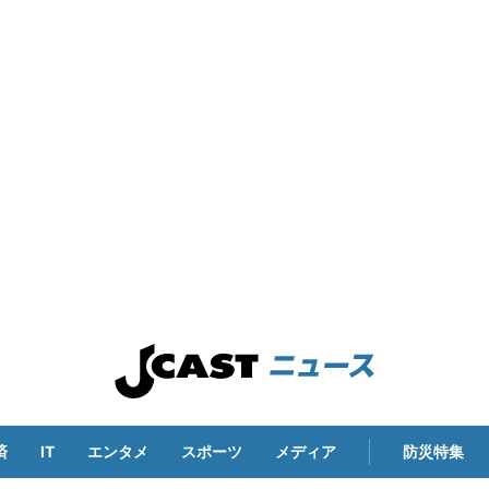
済
IT
エンタメ
スポーツ
メディア
防災特集