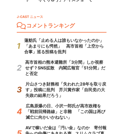
J-CAST ニュース
コメントランキング
蓮舫氏「止める人は誰もいなかったのか」
「あまりにも愕然」 高市首相「上空から
合掌」巡る投稿を批判
高市首相の熊本避難所「3分間」しか視察
せず？SNS拡散 内閣広報官「51分間」だ
と否定
片山さつき財務相「失われた28年を取り戻
す」投稿に批判 芥川賞作家「自民党の大
失政の結果だろう」
広島原爆の日、小沢一郎氏が高市政権を
「戦前回帰路線」と非難 「この国は再び
滅亡に向かいかねない」
AVで稼いだ金は「汚い金」なのか 寄付報
告への中傷にあきれる声...スリムクラブ真