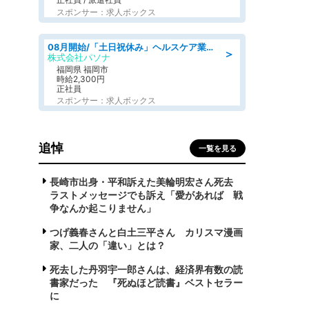
スポンサー：求人ボックス
08月開始/「土日祝休み」ヘルスケア業界の産業保健師/高時給/未経験OK/要資格:保健師、正看護師
＞
株式会社パソナ
福岡県 福岡市
時給2,300円
正社員
スポンサー：求人ボックス
追悼
一覧を見る
長崎市出身・平和訴えた美輪明宏さん死去
ラストメッセージでも訴え「愛があれば 戦
争なんか起こりません」
つげ義春さんと白土三平さん カリスマ漫画
家、二人の「違い」とは？
死去した丹羽宇一郎さんは、経済界有数の読
書家だった 『死ぬほど読書』ベストセラー
に