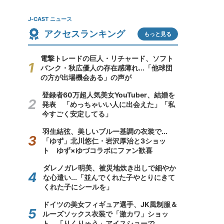
J-CAST ニュース
アクセスランキング
もっと見る
電撃トレードの巨人・リチャード、ソフト
バンク・秋広優人の存在感薄れ...「他球団
の方が出場機会ある」の声が
登録者60万超人気美女YouTuber、結婚を
発表 「めっちゃいい人に出会えた」「私
今すごく安定してる」
羽生結弦、美しいブルー基調の衣装で...
「ゆず」北川悠仁・岩沢厚治と3ショッ
ト ゆず×ゆづコラボにファン歓喜
ダレノガレ明美、被災地炊き出しで細やか
な心遣い...「並んでくれた子やとりにきて
くれた子にシールを」
ドイツの美女フィギュア選手、JK風制服＆
ルーズソックス衣装で「激カワ」ショッ
ト 「りくりゅう」アイスショーで