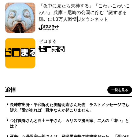
「夜中に見たら失神する」「こわいこわいこ
わい」 兵庫・尼崎の公園に佇む〝謎すぎる
顔〟に1.3万人戦慄|Jタウンネット
ゼロまる
追悼
一覧を見る
長崎市出身・平和訴えた美輪明宏さん死去 ラストメッセージでも
訴え「愛があれば 戦争なんか起こりません」
つげ義春さんと白土三平さん カリスマ漫画家、二人の「違い」と
は？
死去した丹羽宇一郎さんは、経済界有数の読書家だった 『死ぬほ