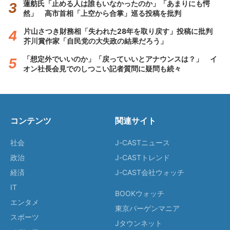
蓮舫氏「止める人は誰もいなかったのか」「あまりにも愕
然」 高市首相「上空から合掌」巡る投稿を批判
片山さつき財務相「失われた28年を取り戻す」投稿に批判
芥川賞作家「自民党の大失政の結果だろう」
「想定外でいいのか」「戻っていいとアナウンスは？」 イ
オン社長会見でのしつこい記者質問に疑問も続々
コンテンツ
関連サイト
社会
J-CASTニュース
政治
J-CASTトレンド
経済
J-CAST会社ウォッチ
IT
BOOKウォッチ
エンタメ
東京バーゲンマニア
スポーツ
Jタウンネット