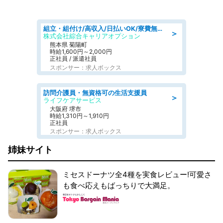
組立・組付け/高収入/日払いOK/寮費無料/交替制/20・30・40代活躍中
＞
株式会社綜合キャリアオプション
熊本県 菊陽町
時給1,600円～2,000円
正社員 / 派遣社員
スポンサー：求人ボックス
訪問介護員・無資格可の生活支援員
＞
ライフケアサービス
大阪府 堺市
時給1,310円～1,910円
正社員
スポンサー：求人ボックス
姉妹サイト
ミセスドーナツ全4種を実食レビュー!可愛さ
も食べ応えもばっちりで大満足。