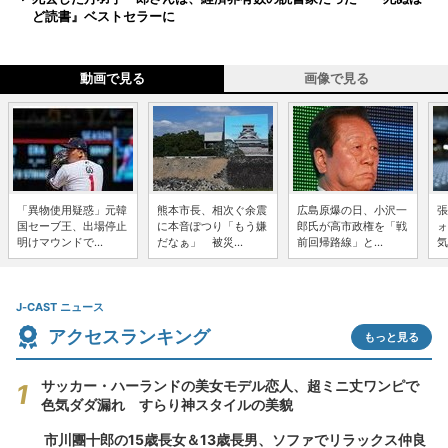
ど読書』ベストセラーに
動画で見る
画像で見る
「異物使用疑惑」元韓
熊本市長、相次ぐ余震
広島原爆の日、小沢一
張
国セーブ王、出場停止
に本音ぽつり「もう嫌
郎氏が高市政権を「戦
ォ
明けマウンドで...
だなぁ」 被災...
前回帰路線」と...
気
J-CAST ニュース
アクセスランキング
もっと見る
サッカー・ハーランドの美女モデル恋人、超ミニ丈ワンピで
色気ダダ漏れ すらり神スタイルの美貌
市川團十郎の15歳長女＆13歳長男、ソファでリラックス仲良