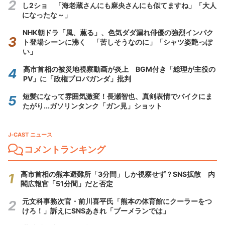
し2ショ 「海老蔵さんにも麻央さんにも似てますね」「大人
になったな～」
NHK朝ドラ「風、薫る」、色気ダダ漏れ俳優の強烈インパク
ト登場シーンに沸く 「苦しそうなのに」「シャツ姿艶っぽ
い」
高市首相の被災地視察動画が炎上 BGM付き「総理が主役の
PV」に「政権プロパガンダ」批判
短髪になって雰囲気激変！長瀬智也、真剣表情でバイクにま
たがり...ガソリンタンク「ガン見」ショット
J-CAST ニュース
コメントランキング
高市首相の熊本避難所「3分間」しか視察せず？SNS拡散 内
閣広報官「51分間」だと否定
元文科事務次官・前川喜平氏「熊本の体育館にクーラーをつ
けろ！」訴えにSNSあきれ「ブーメランでは」