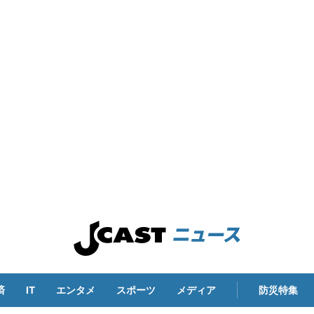
済
IT
エンタメ
スポーツ
メディア
防災特集