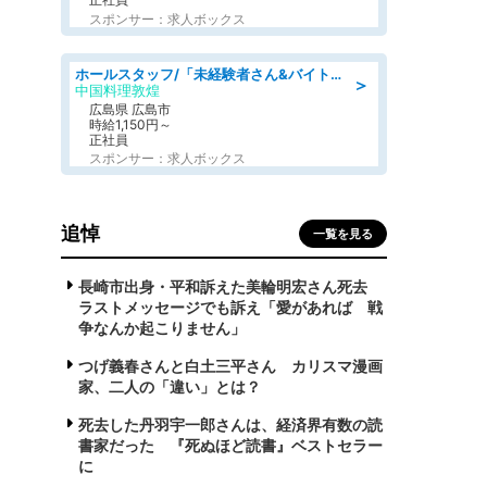
スポンサー：求人ボックス
ホールスタッフ/「未経験者さん&バイトデビューも大歓迎」残業ほぼなし×1日3時間〜勤務OK!フォロー体制も充実/広島県/広島市南区
＞
中国料理敦煌
広島県 広島市
時給1,150円～
正社員
スポンサー：求人ボックス
追悼
一覧を見る
長崎市出身・平和訴えた美輪明宏さん死去
ラストメッセージでも訴え「愛があれば 戦
争なんか起こりません」
つげ義春さんと白土三平さん カリスマ漫画
家、二人の「違い」とは？
死去した丹羽宇一郎さんは、経済界有数の読
書家だった 『死ぬほど読書』ベストセラー
に