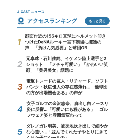
J-CAST ニュース
アクセスランキング
もっと見る
顔面付近の155キロ直球にヘルメット叩き
つけたDeNAルーキー宮下朝陽に擁護の
声 「負けん気必要」と球団OB
元卓球・石川佳純、イケメン陸上選手と2
ショット 「メチャ可愛い」「かわいい笑
顔」「美男美女」話題に
電撃トレードの巨人・リチャード、ソフト
バンク・秋広優人の存在感薄れ...「他球団
の方が出場機会ある」の声が
女子ゴルフの金沢志奈、肩出し白ノースリ
姿に反響...「可愛いにも程がある」 ゴル
フウェア姿と雰囲気変わって
ダレノガレ明美、被災地炊き出しで細やか
な心遣い...「並んでくれた子やとりにきて
くれた子にシールを」