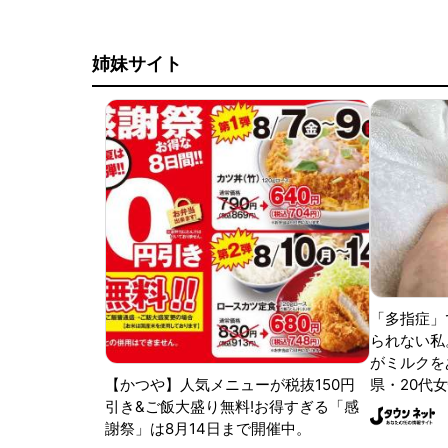
姉妹サイト
「多指症」
られない私
がミルクをあ
【かつや】人気メニューが税抜150円
県・20代女
引き&ご飯大盛り無料!お得すぎる「感
謝祭」は8月14日まで開催中。