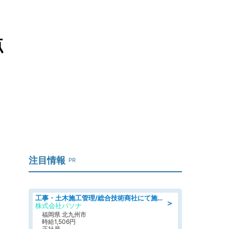
点
注目情報
PR
工事・土木施工管理/総合技術商社にて施工管理のお仕事/即日勤務可/車通勤可/工事・土木施工管理/生産・品質管理
＞
株式会社パソナ
福岡県 北九州市
時給1,506円
正社員