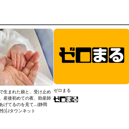
ゼロまる
で生まれた娘と、受け止め
。産後初めての夜、助産師
げてるのを見て...(静岡
性)|Jタウンネット