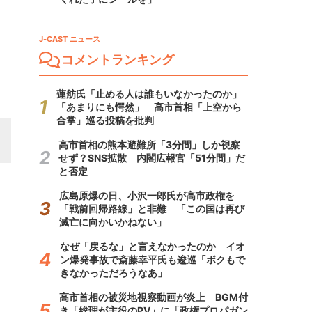
J-CAST ニュース
コメントランキング
蓮舫氏「止める人は誰もいなかったのか」
「あまりにも愕然」 高市首相「上空から
合掌」巡る投稿を批判
高市首相の熊本避難所「3分間」しか視察
せず？SNS拡散 内閣広報官「51分間」だ
と否定
広島原爆の日、小沢一郎氏が高市政権を
「戦前回帰路線」と非難 「この国は再び
滅亡に向かいかねない」
なぜ「戻るな」と言えなかったのか イオ
ン爆発事故で斎藤幸平氏も逡巡「ボクもで
きなかっただろうなあ」
高市首相の被災地視察動画が炎上 BGM付
き「総理が主役のPV」に「政権プロパガン