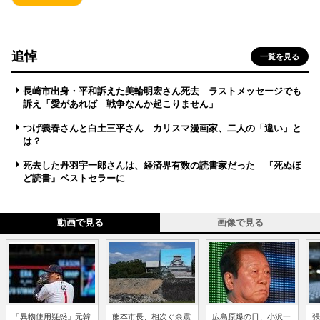
追悼
一覧を見る
長崎市出身・平和訴えた美輪明宏さん死去 ラストメッセージでも
訴え「愛があれば 戦争なんか起こりません」
つげ義春さんと白土三平さん カリスマ漫画家、二人の「違い」と
は？
死去した丹羽宇一郎さんは、経済界有数の読書家だった 『死ぬほ
ど読書』ベストセラーに
動画で見る
画像で見る
「異物使用疑惑」元韓
熊本市長、相次ぐ余震
広島原爆の日、小沢一
張