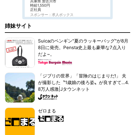
兵庫県 加古川市
時給1,550円
正社員
スポンサー：求人ボックス
姉妹サイト
Suicaのペンギン"夏のラッキーバッグ"が8月
8日に発売。Pensta史上最も豪華な7点入り
だよ~。
「ジブリの世界」「冒険のはじまりだ!」 夫
が撮影した〝1歳娘の後ろ姿〟が良すぎて...4.
8万人感激|Jタウンネット
ゼロまる