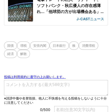
ソフトバンク・秋広優人の存在感薄
れ...「他球団の方が出場機会ある」
の声が
J-CASTニュース
国債
増税
安倍内閣
日本銀行
株
消費増税
経済
解散