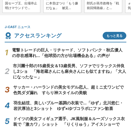
国セーブ王、出場停止
に本音ぽつり「もう嫌
郎氏が高市政権を「戦
ォ
明けマウンドで...
だなぁ」 被災...
前回帰路線」と...
気
J-CAST ニュース
アクセスランキング
もっと見る
電撃トレードの巨人・リチャード、ソフトバンク・秋広優人
の存在感薄れ...「他球団の方が出場機会ある」の声が
市川團十郎の15歳長女＆13歳長男、ソファでリラックス仲良
し2ショ 「海老蔵さんにも麻央さんにも似てますね」「大人
になったな～」
サッカー・ハーランドの美女モデル恋人、超ミニ丈ワンピで
色気ダダ漏れ すらり神スタイルの美貌
羽生結弦、美しいブルー基調の衣装で...「ゆず」北川悠仁・
岩沢厚治と3ショット ゆず×ゆづコラボにファン歓喜
ドイツの美女フィギュア選手、JK風制服＆ルーズソックス衣
装で「激カワ」ショット 「りくりゅう」アイスショーで