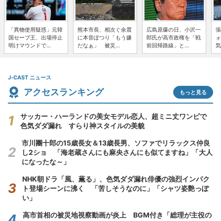
「異物使用疑惑」元韓
熊本市長、相次ぐ余震
広島原爆の日、小沢一
張
国セーブ王、出場停止
に本音ぽつり「もう嫌
郎氏が高市政権を「戦
ォ
明けマウンドで...
だなぁ」 被災...
前回帰路線」と...
気
J-CAST ニュース
アクセスランキング
もっと見る
サッカー・ハーランドの美女モデル恋人、超ミニ丈ワンピで
色気ダダ漏れ すらり神スタイルの美貌
市川團十郎の15歳長女＆13歳長男、ソファでリラックス仲良
し2ショ 「海老蔵さんにも麻央さんにも似てますね」「大人
になったな～」
NHK朝ドラ「風、薫る」、色気ダダ漏れ俳優の強烈インパク
ト登場シーンに沸く 「苦しそうなのに」「シャツ姿艶っぽ
い」
高市首相の被災地視察動画が炎上 BGM付き「総理が主役の