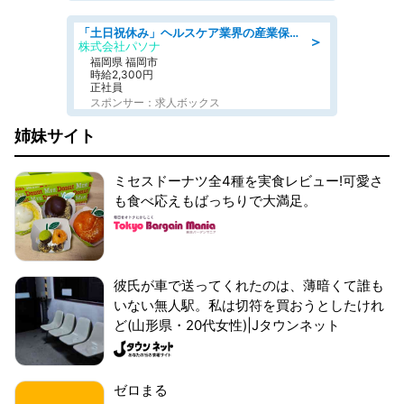
「土日祝休み」ヘルスケア業界の産業保健師/高時給/未経験OK/要資格:保健師、正看護師
＞
株式会社パソナ
福岡県 福岡市
時給2,300円
正社員
スポンサー：求人ボックス
姉妹サイト
ミセスドーナツ全4種を実食レビュー!可愛さ
も食べ応えもばっちりで大満足。
彼氏が車で送ってくれたのは、薄暗くて誰も
いない無人駅。私は切符を買おうとしたけれ
ど(山形県・20代女性)|Jタウンネット
ゼロまる