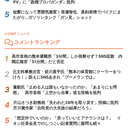
PV」に「政権プロパガンダ」批判
短髪になって雰囲気激変！長瀬智也、真剣表情でバイクにま
たがり...ガソリンタンク「ガン見」ショット
J-CAST ニュース
コメントランキング
高市首相の熊本避難所「3分間」しか視察せず？SNS拡散 内
閣広報官「51分間」だと否定
元文科事務次官・前川喜平氏「熊本の体育館にクーラーをつ
けろ！」訴えにSNSあきれ「ブーメランでは」
蓮舫氏「止める人は誰もいなかったのか」「あまりにも愕
然」 高市首相「上空から合掌」巡る投稿を批判
片山さつき財務相「失われた28年を取り戻す」投稿に批判
芥川賞作家「自民党の大失政の結果だろう」
「想定外でいいのか」「戻っていいとアナウンスは？」 イ
オン社長会見でのしつこい記者質問に疑問も続々