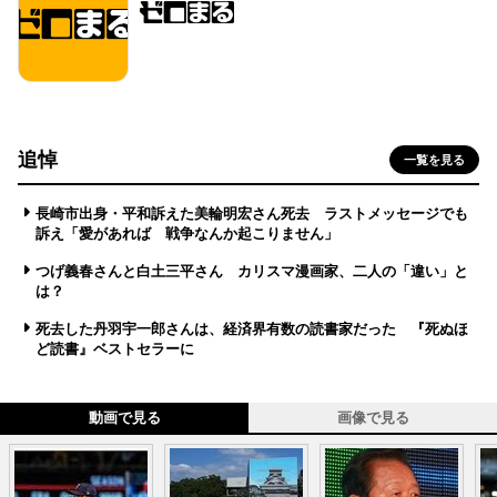
追悼
一覧を見る
長崎市出身・平和訴えた美輪明宏さん死去 ラストメッセージでも
訴え「愛があれば 戦争なんか起こりません」
つげ義春さんと白土三平さん カリスマ漫画家、二人の「違い」と
は？
死去した丹羽宇一郎さんは、経済界有数の読書家だった 『死ぬほ
ど読書』ベストセラーに
動画で見る
画像で見る