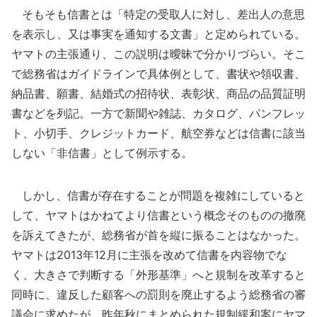
そもそも信書とは「特定の受取人に対し、差出人の意思
を表示し、又は事実を通知する文書」と定められている。
ヤマトの主張通り、この説明は曖昧で分かりづらい。そこ
で総務省はガイドラインで具体例として、書状や領収書、
納品書、願書、結婚式の招待状、表彰状、商品の品質証明
書などを列記。一方で新聞や雑誌、カタログ、パンフレッ
ト、小切手、クレジットカード、航空券などは信書に該当
しない「非信書」として例示する。
しかし、信書が存在することが問題を複雑にしていると
して、ヤマトはかねてより信書という概念そのものの撤廃
を訴えてきたが、総務省が首を縦に振ることはなかった。
ヤマトは2013年12月に主張を改めて信書を内容物でな
く、大きさで判断する「外形基準」へと規制を改革すると
同時に、違反した顧客への罰則を廃止するよう総務省の審
議会に求めたが、昨年秋にまとめられた規制緩和案にヤマ