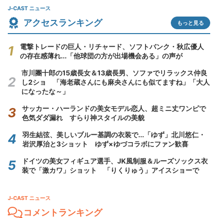
J-CAST ニュース
アクセスランキング
もっと見る
電撃トレードの巨人・リチャード、ソフトバンク・秋広優人
の存在感薄れ...「他球団の方が出場機会ある」の声が
市川團十郎の15歳長女＆13歳長男、ソファでリラックス仲良
し2ショ 「海老蔵さんにも麻央さんにも似てますね」「大人
になったな～」
サッカー・ハーランドの美女モデル恋人、超ミニ丈ワンピで
色気ダダ漏れ すらり神スタイルの美貌
羽生結弦、美しいブルー基調の衣装で...「ゆず」北川悠仁・
岩沢厚治と3ショット ゆず×ゆづコラボにファン歓喜
ドイツの美女フィギュア選手、JK風制服＆ルーズソックス衣
装で「激カワ」ショット 「りくりゅう」アイスショーで
J-CAST ニュース
コメントランキング