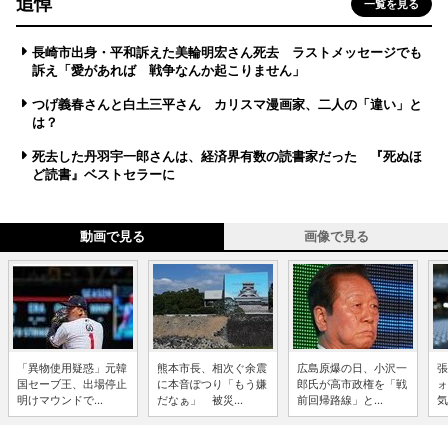
追悼
一覧を見る
長崎市出身・平和訴えた美輪明宏さん死去 ラストメッセージでも
訴え「愛があれば 戦争なんか起こりません」
つげ義春さんと白土三平さん カリスマ漫画家、二人の「違い」と
は？
死去した丹羽宇一郎さんは、経済界有数の読書家だった 『死ぬほ
ど読書』ベストセラーに
動画で見る
画像で見る
「異物使用疑惑」元韓
熊本市長、相次ぐ余震
広島原爆の日、小沢一
張
国セーブ王、出場停止
に本音ぽつり「もう嫌
郎氏が高市政権を「戦
ォ
明けマウンドで...
だなぁ」 被災...
前回帰路線」と...
気