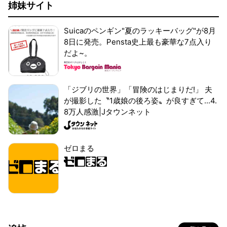
姉妹サイト
Suicaのペンギン"夏のラッキーバッグ"が8月
8日に発売。Pensta史上最も豪華な7点入り
だよ~。
「ジブリの世界」「冒険のはじまりだ!」 夫
が撮影した〝1歳娘の後ろ姿〟が良すぎて...4.
8万人感激|Jタウンネット
ゼロまる