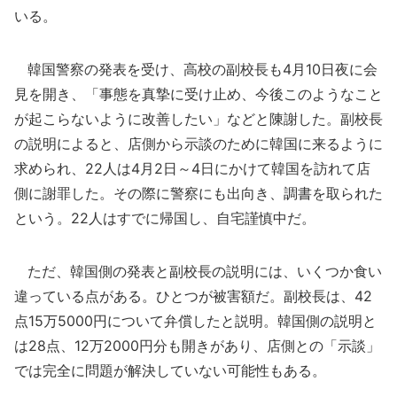
いる。
韓国警察の発表を受け、高校の副校長も4月10日夜に会
見を開き、「事態を真摯に受け止め、今後このようなこと
が起こらないように改善したい」などと陳謝した。副校長
の説明によると、店側から示談のために韓国に来るように
求められ、22人は4月2日～4日にかけて韓国を訪れて店
側に謝罪した。その際に警察にも出向き、調書を取られた
という。22人はすでに帰国し、自宅謹慎中だ。
ただ、韓国側の発表と副校長の説明には、いくつか食い
違っている点がある。ひとつが被害額だ。副校長は、42
点15万5000円について弁償したと説明。韓国側の説明と
は28点、12万2000円分も開きがあり、店側との「示談」
では完全に問題が解決していない可能性もある。