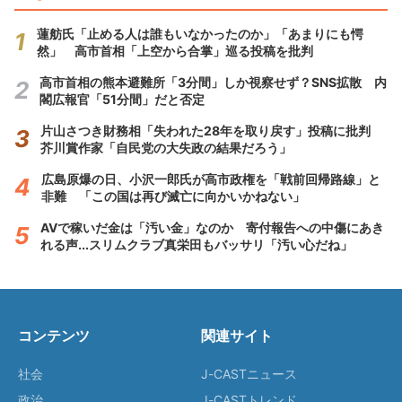
蓮舫氏「止める人は誰もいなかったのか」「あまりにも愕
然」 高市首相「上空から合掌」巡る投稿を批判
高市首相の熊本避難所「3分間」しか視察せず？SNS拡散 内
閣広報官「51分間」だと否定
片山さつき財務相「失われた28年を取り戻す」投稿に批判
芥川賞作家「自民党の大失政の結果だろう」
広島原爆の日、小沢一郎氏が高市政権を「戦前回帰路線」と
非難 「この国は再び滅亡に向かいかねない」
AVで稼いだ金は「汚い金」なのか 寄付報告への中傷にあき
れる声...スリムクラブ真栄田もバッサリ「汚い心だね」
コンテンツ
関連サイト
社会
J-CASTニュース
政治
J-CASTトレンド