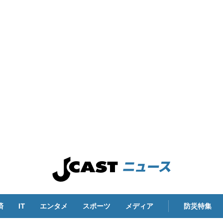
済
IT
エンタメ
スポーツ
メディア
防災特集