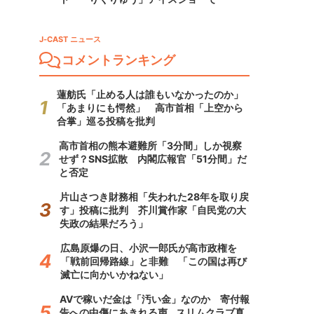
J-CAST ニュース
コメントランキング
蓮舫氏「止める人は誰もいなかったのか」
「あまりにも愕然」 高市首相「上空から
合掌」巡る投稿を批判
高市首相の熊本避難所「3分間」しか視察
せず？SNS拡散 内閣広報官「51分間」だ
と否定
片山さつき財務相「失われた28年を取り戻
す」投稿に批判 芥川賞作家「自民党の大
失政の結果だろう」
広島原爆の日、小沢一郎氏が高市政権を
「戦前回帰路線」と非難 「この国は再び
滅亡に向かいかねない」
AVで稼いだ金は「汚い金」なのか 寄付報
告への中傷にあきれる声...スリムクラブ真