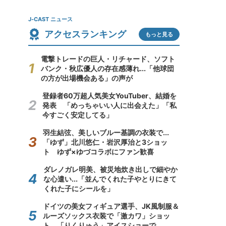
J-CAST ニュース
アクセスランキング
もっと見る
電撃トレードの巨人・リチャード、ソフト
バンク・秋広優人の存在感薄れ...「他球団
の方が出場機会ある」の声が
登録者60万超人気美女YouTuber、結婚を
発表 「めっちゃいい人に出会えた」「私
今すごく安定してる」
羽生結弦、美しいブルー基調の衣装で...
「ゆず」北川悠仁・岩沢厚治と3ショッ
ト ゆず×ゆづコラボにファン歓喜
ダレノガレ明美、被災地炊き出しで細やか
な心遣い...「並んでくれた子やとりにきて
くれた子にシールを」
ドイツの美女フィギュア選手、JK風制服＆
ルーズソックス衣装で「激カワ」ショッ
ト 「りくりゅう」アイスショーで