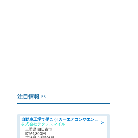
注目情報
PR
自動車工場で働こう!カーエアコンやエンジンの製造・加工業務/寮完備 denso aichi
＞
株式会社テクノスマイル
三重県 四日市市
時給1,800円
正社員 / 派遣社員