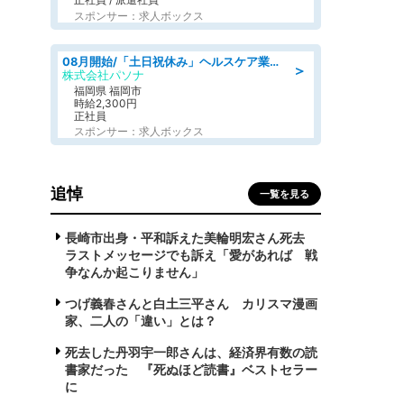
スポンサー：求人ボックス
08月開始/「土日祝休み」ヘルスケア業界の産業保健師/高時給/未経験OK/要資格:保健師、正看護師
＞
株式会社パソナ
福岡県 福岡市
時給2,300円
正社員
スポンサー：求人ボックス
追悼
一覧を見る
長崎市出身・平和訴えた美輪明宏さん死去
ラストメッセージでも訴え「愛があれば 戦
争なんか起こりません」
つげ義春さんと白土三平さん カリスマ漫画
家、二人の「違い」とは？
死去した丹羽宇一郎さんは、経済界有数の読
書家だった 『死ぬほど読書』ベストセラー
に