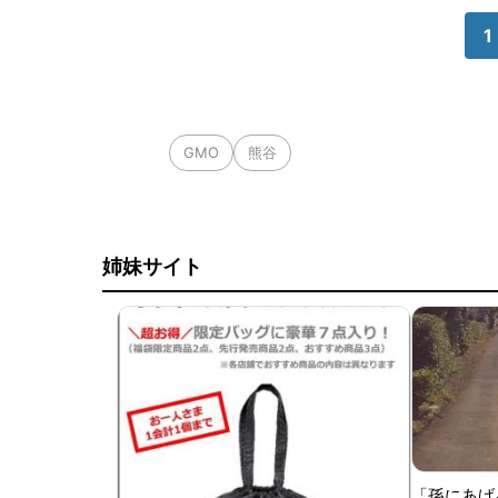
1
GMO
熊谷
姉妹サイト
「孫にあげ