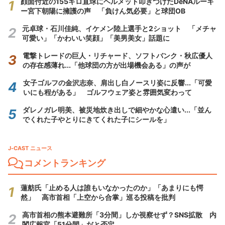
顔面付近の155キロ直球にヘルメット叩きつけたDeNAルーキ
ー宮下朝陽に擁護の声 「負けん気必要」と球団OB
元卓球・石川佳純、イケメン陸上選手と2ショット 「メチャ
可愛い」「かわいい笑顔」「美男美女」話題に
電撃トレードの巨人・リチャード、ソフトバンク・秋広優人
の存在感薄れ...「他球団の方が出場機会ある」の声が
女子ゴルフの金沢志奈、肩出し白ノースリ姿に反響...「可愛
いにも程がある」 ゴルフウェア姿と雰囲気変わって
ダレノガレ明美、被災地炊き出しで細やかな心遣い...「並ん
でくれた子やとりにきてくれた子にシールを」
J-CAST ニュース
コメントランキング
蓮舫氏「止める人は誰もいなかったのか」「あまりにも愕
然」 高市首相「上空から合掌」巡る投稿を批判
高市首相の熊本避難所「3分間」しか視察せず？SNS拡散 内
閣広報官「51分間」だと否定