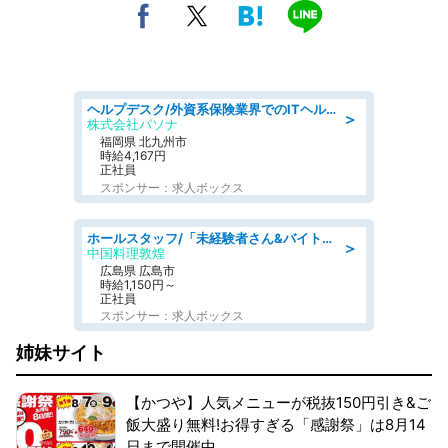
ヘルプデスク/外資系保険業界でのITヘルプデスク業務/駅近/即日勤務可/ヘルプデスク
＞
株式会社パソナ
福岡県 北九州市
時給4,167円
正社員
スポンサー：求人ボックス
ホールスタッフ/「未経験者さん&バイトデビューも大歓迎」残業ほぼなし×1日3時間〜勤務OK!フォロー体制も充実/広島県/広島市南区
＞
中国料理敦煌
広島県 広島市
時給1,150円～
正社員
スポンサー：求人ボックス
姉妹サイト
【かつや】人気メニューが税抜150円引き&ご
飯大盛り無料!お得すぎる「感謝祭」は8月14
日まで開催中。