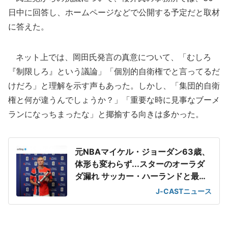
日中に回答し、ホームページなどで公開する予定だと取材
に答えた。
ネット上では、岡田氏発言の真意について、「むしろ
『制限しろ』という議論」「個別的自衛権でと言ってるだ
けだろ」と理解を示す声もあった。しかし、「集団的自衛
権と何が違うんでしょうか？」「重要な時に見事なブーメ
ランになっちまったな」と揶揄する向きは多かった。
元NBAマイケル・ジョーダン63歳、
体形も変わらず...スターのオーラダ
ダ漏れ サッカー・ハーランドと最強
2ショット
J-CASTニュース