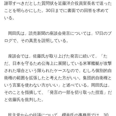
謝罪すべきだとした質問状を近藤洋介役員室長名で送った
ことを明らかにした。30日までに書面での回答を求めて
いる。
岡田氏は、読売新聞の座談会発言については、17日のブ
ログで、その真意を説明している。
座談会では、佐藤氏が取り上げた発言に続いて、「た
だ、日本を守るため公海上に展開している米軍艦艇が攻撃
された場合という限られたケースなので、むしろ個別的自
衛権の範囲を拡張したと考えた方がいい。集団的自衛権と
いう言葉を使わない方がいい」と述べている。岡田氏は、
そのことを指摘して、「発言の一部を切り取った捏造」だ
と佐藤氏を批判した。
民主党からの抗議について、櫻井氏の事務所では、30