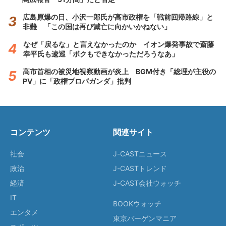
広島原爆の日、小沢一郎氏が高市政権を「戦前回帰路線」と
非難 「この国は再び滅亡に向かいかねない」
なぜ「戻るな」と言えなかったのか イオン爆発事故で斎藤
幸平氏も逡巡「ボクもできなかっただろうなあ」
高市首相の被災地視察動画が炎上 BGM付き「総理が主役の
PV」に「政権プロパガンダ」批判
コンテンツ
関連サイト
社会
J-CASTニュース
政治
J-CASTトレンド
経済
J-CAST会社ウォッチ
IT
BOOKウォッチ
エンタメ
東京バーゲンマニア