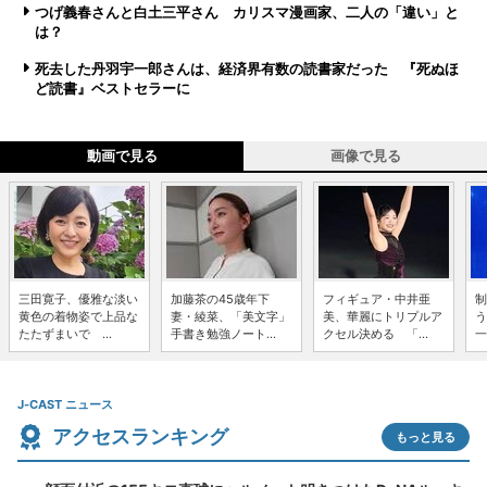
つげ義春さんと白土三平さん カリスマ漫画家、二人の「違い」と
は？
死去した丹羽宇一郎さんは、経済界有数の読書家だった 『死ぬほ
ど読書』ベストセラーに
動画で見る
画像で見る
三田寛子、優雅な淡い
加藤茶の45歳年下
フィギュア・中井亜
制
黄色の着物姿で上品な
妻・綾菜、「美文字」
美、華麗にトリプルア
う
たたずまいで ...
手書き勉強ノート...
クセル決める 「...
一
J-CAST ニュース
アクセスランキング
もっと見る