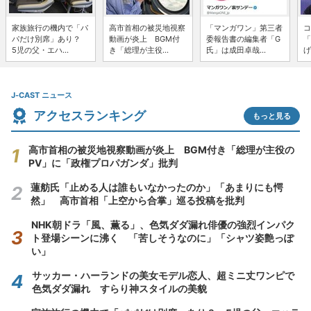
家族旅行の機内で「パ
高市首相の被災地視察
「マンガワン」第三者
コ
パだけ別席」あり？
動画が炎上 BGM付
委報告書の編集者「G
「
5児の父・エハ...
き「総理が主役...
氏」は成田卓哉...
げ
J-CAST ニュース
アクセスランキング
もっと見る
高市首相の被災地視察動画が炎上 BGM付き「総理が主役の
PV」に「政権プロパガンダ」批判
蓮舫氏「止める人は誰もいなかったのか」「あまりにも愕
然」 高市首相「上空から合掌」巡る投稿を批判
NHK朝ドラ「風、薫る」、色気ダダ漏れ俳優の強烈インパク
ト登場シーンに沸く 「苦しそうなのに」「シャツ姿艶っぽ
い」
サッカー・ハーランドの美女モデル恋人、超ミニ丈ワンピで
色気ダダ漏れ すらり神スタイルの美貌