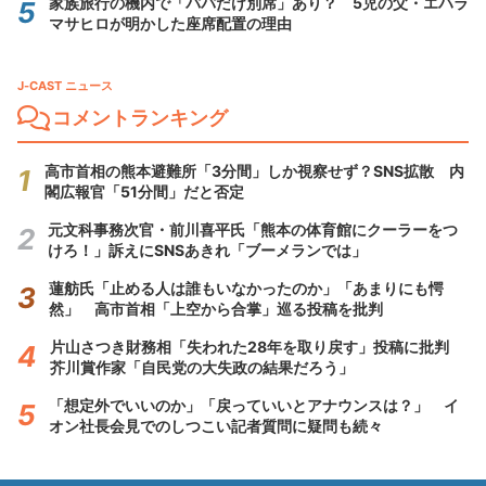
家族旅行の機内で「パパだけ別席」あり？ 5児の父・エハラ
マサヒロが明かした座席配置の理由
J-CAST ニュース
コメントランキング
高市首相の熊本避難所「3分間」しか視察せず？SNS拡散 内
閣広報官「51分間」だと否定
元文科事務次官・前川喜平氏「熊本の体育館にクーラーをつ
けろ！」訴えにSNSあきれ「ブーメランでは」
蓮舫氏「止める人は誰もいなかったのか」「あまりにも愕
然」 高市首相「上空から合掌」巡る投稿を批判
片山さつき財務相「失われた28年を取り戻す」投稿に批判
芥川賞作家「自民党の大失政の結果だろう」
「想定外でいいのか」「戻っていいとアナウンスは？」 イ
オン社長会見でのしつこい記者質問に疑問も続々