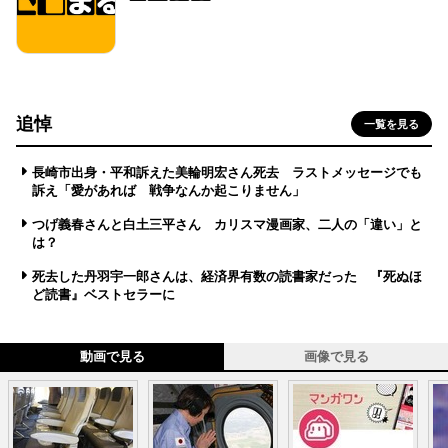
追悼
一覧を見る
長崎市出身・平和訴えた美輪明宏さん死去 ラストメッセージでも
訴え「愛があれば 戦争なんか起こりません」
つげ義春さんと白土三平さん カリスマ漫画家、二人の「違い」と
は？
死去した丹羽宇一郎さんは、経済界有数の読書家だった 『死ぬほ
ど読書』ベストセラーに
動画で見る
画像で見る