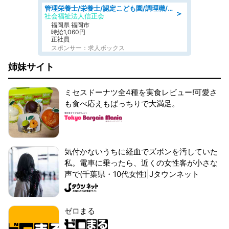
管理栄養士/栄養士/認定こども園/調理職/認定こども園/週3日～相談可能
＞
社会福祉法人信正会
福岡県 福岡市
時給1,060円
正社員
スポンサー：求人ボックス
姉妹サイト
ミセスドーナツ全4種を実食レビュー!可愛さ
も食べ応えもばっちりで大満足。
気付かないうちに経血でズボンを汚していた
私。電車に乗ったら、近くの女性客が小さな
声で(千葉県・10代女性)|Jタウンネット
ゼロまる