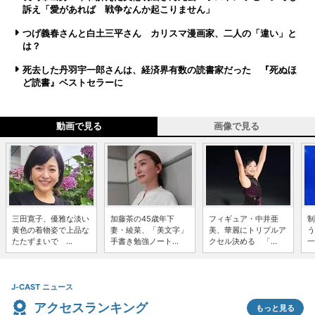
訴え「愛があれば 戦争なんか起こりません」
つげ義春さんと白土三平さん カリスマ漫画家、二人の「違い」と
は？
死去した丹羽宇一郎さんは、経済界有数の読書家だった 『死ぬほ
ど読書』ベストセラーに
動画で見る
画像で見る
三田寛子、優雅な淡い
加藤茶の45歳年下
フィギュア・中井亜
制
黄色の着物姿で上品な
妻・綾菜、「美文字」
美、華麗にトリプルア
う
たたずまいで ...
手書き勉強ノート...
クセル決める 「...
一
J-CAST ニュース
アクセスランキング
もっと見る