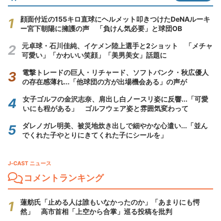
顔面付近の155キロ直球にヘルメット叩きつけたDeNAルーキ
ー宮下朝陽に擁護の声 「負けん気必要」と球団OB
元卓球・石川佳純、イケメン陸上選手と2ショット 「メチャ
可愛い」「かわいい笑顔」「美男美女」話題に
電撃トレードの巨人・リチャード、ソフトバンク・秋広優人
の存在感薄れ...「他球団の方が出場機会ある」の声が
女子ゴルフの金沢志奈、肩出し白ノースリ姿に反響...「可愛
いにも程がある」 ゴルフウェア姿と雰囲気変わって
ダレノガレ明美、被災地炊き出しで細やかな心遣い...「並ん
でくれた子やとりにきてくれた子にシールを」
J-CAST ニュース
コメントランキング
蓮舫氏「止める人は誰もいなかったのか」「あまりにも愕
然」 高市首相「上空から合掌」巡る投稿を批判