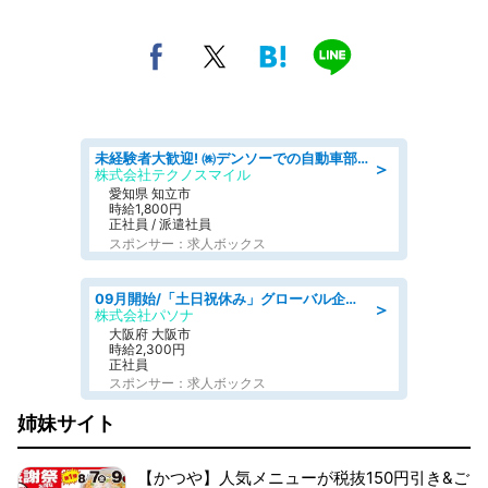
未経験者大歓迎! ㈱デンソーでの自動車部品の組立作業 denso aichi
＞
株式会社テクノスマイル
愛知県 知立市
時給1,800円
正社員 / 派遣社員
スポンサー：求人ボックス
09月開始/「土日祝休み」グローバル企業での産業保健のお仕事/保健師/高時給/残業なし/服装自由
＞
株式会社パソナ
大阪府 大阪市
時給2,300円
正社員
スポンサー：求人ボックス
姉妹サイト
【かつや】人気メニューが税抜150円引き&ご