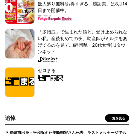
飯大盛り無料!お得すぎる「感謝祭」は8月14
日まで開催中。
「多指症」で生まれた娘と、受け止められな
い私。産後初めての夜、助産師がミルクをあ
げてるのを見て...(静岡県・20代女性)|Jタウ
ンネット
ゼロまる
追悼
一覧を見る
長崎市出身・平和訴えた美輪明宏さん死去 ラストメッセージでも