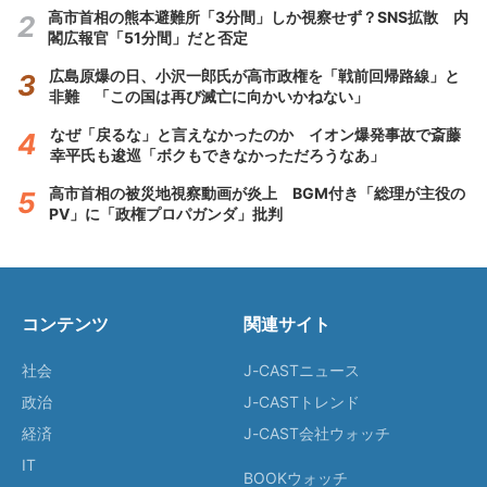
高市首相の熊本避難所「3分間」しか視察せず？SNS拡散 内
閣広報官「51分間」だと否定
広島原爆の日、小沢一郎氏が高市政権を「戦前回帰路線」と
非難 「この国は再び滅亡に向かいかねない」
なぜ「戻るな」と言えなかったのか イオン爆発事故で斎藤
幸平氏も逡巡「ボクもできなかっただろうなあ」
高市首相の被災地視察動画が炎上 BGM付き「総理が主役の
PV」に「政権プロパガンダ」批判
コンテンツ
関連サイト
社会
J-CASTニュース
政治
J-CASTトレンド
経済
J-CAST会社ウォッチ
IT
BOOKウォッチ