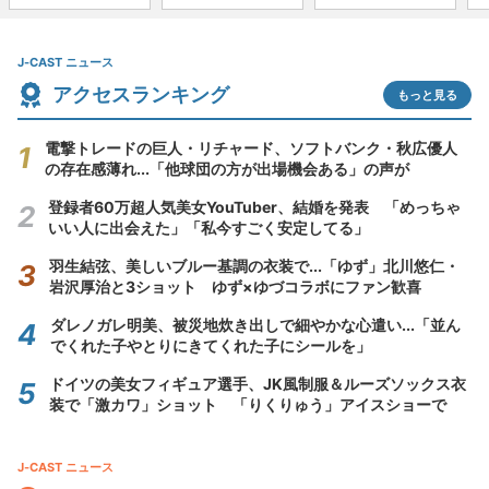
J-CAST ニュース
アクセスランキング
もっと見る
電撃トレードの巨人・リチャード、ソフトバンク・秋広優人
の存在感薄れ...「他球団の方が出場機会ある」の声が
登録者60万超人気美女YouTuber、結婚を発表 「めっちゃ
いい人に出会えた」「私今すごく安定してる」
羽生結弦、美しいブルー基調の衣装で...「ゆず」北川悠仁・
岩沢厚治と3ショット ゆず×ゆづコラボにファン歓喜
ダレノガレ明美、被災地炊き出しで細やかな心遣い...「並ん
でくれた子やとりにきてくれた子にシールを」
ドイツの美女フィギュア選手、JK風制服＆ルーズソックス衣
装で「激カワ」ショット 「りくりゅう」アイスショーで
J-CAST ニュース