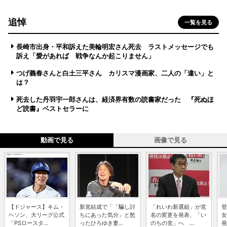
追悼
一覧を見る
長崎市出身・平和訴えた美輪明宏さん死去 ラストメッセージでも
訴え「愛があれば 戦争なんか起こりません」
つげ義春さんと白土三平さん カリスマ漫画家、二人の「違い」と
は？
死去した丹羽宇一郎さんは、経済界有数の読書家だった 『死ぬほ
ど読書』ベストセラーに
動画で見る
画像で見る
【ドジャース】キム・
新党結成で「「騙し討
「れいわ新選組」が党
登
ヘソン、大リーグ公式
ちにあった気分」と怒
名の変更を発表、「い
女
「PSロースタ...
ったひろゆき妻...
のちの党」へ ...
発