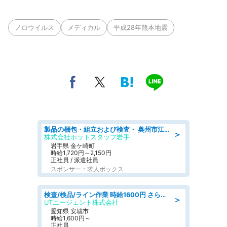
ノロウイルス
メディカル
平成28年熊本地震
製品の梱包・組立および検査・ 奥州市江刺/大手企業で長期安定 梱包・検査・組立/半年経過毎に5万円の報奨金有
＞
株式会社ホットスタッフ岩手
岩手県 金ケ崎町
時給1,720円～2,150円
正社員 / 派遣社員
スポンサー：求人ボックス
検査/検品/ライン作業 時給1600円 さら半年ごとに時給50円UP 検品·検査
＞
UTエージェント株式会社
愛知県 安城市
時給1,600円～
正社員