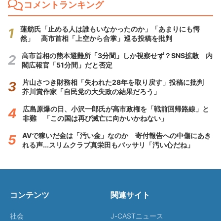
コメントランキング
蓮舫氏「止める人は誰もいなかったのか」「あまりにも愕
然」 高市首相「上空から合掌」巡る投稿を批判
高市首相の熊本避難所「3分間」しか視察せず？SNS拡散 内
閣広報官「51分間」だと否定
片山さつき財務相「失われた28年を取り戻す」投稿に批判
芥川賞作家「自民党の大失政の結果だろう」
広島原爆の日、小沢一郎氏が高市政権を「戦前回帰路線」と
非難 「この国は再び滅亡に向かいかねない」
AVで稼いだ金は「汚い金」なのか 寄付報告への中傷にあき
れる声...スリムクラブ真栄田もバッサリ「汚い心だね」
コンテンツ
関連サイト
社会
J-CASTニュース