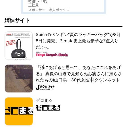
時給1,200円
正社員
スポンサー：求人ボックス
姉妹サイト
Suicaのペンギン"夏のラッキーバッグ"が8月
8日に発売。Pensta史上最も豪華な7点入り
だよ~。
「孫にあげると思って、あなたにこれをあげ
る」 真夏の山道で見知らぬお婆さんに握らさ
れたもの(山口県・30代女性)|Jタウンネット
ゼロまる