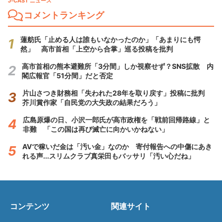
J-CAST ニュース
コメントランキング
蓮舫氏「止める人は誰もいなかったのか」「あまりにも愕
然」 高市首相「上空から合掌」巡る投稿を批判
高市首相の熊本避難所「3分間」しか視察せず？SNS拡散 内
閣広報官「51分間」だと否定
片山さつき財務相「失われた28年を取り戻す」投稿に批判
芥川賞作家「自民党の大失政の結果だろう」
広島原爆の日、小沢一郎氏が高市政権を「戦前回帰路線」と
非難 「この国は再び滅亡に向かいかねない」
AVで稼いだ金は「汚い金」なのか 寄付報告への中傷にあき
れる声...スリムクラブ真栄田もバッサリ「汚い心だね」
コンテンツ
関連サイト