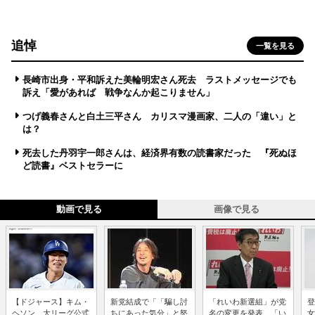
追悼
一覧を見る
長崎市出身・平和訴えた美輪明宏さん死去 ラストメッセージでも
訴え「愛があれば 戦争なんか起こりません」
つげ義春さんと白土三平さん カリスマ漫画家、二人の「違い」と
は？
死去した丹羽宇一郎さんは、経済界有数の読書家だった 『死ぬほ
ど読書』ベストセラーに
動画で見る
画像で見る
【ドジャース】キム・
新党結成で「「騙し討
「れいわ新選組」が党
登
ヘソン、大リーグ公式
ちにあった気分」と怒
名の変更を発表、「い
女