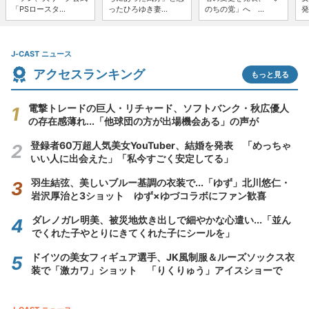
「PSロースタ...
ったひろゆき妻...
のちの党」へ ...
発
J-CAST ニュース
アクセスランキング
もっと見る
電撃トレードの巨人・リチャード、ソフトバンク・秋広優人
の存在感薄れ...「他球団の方が出場機会ある」の声が
登録者60万超人気美女YouTuber、結婚を発表 「めっちゃ
いい人に出会えた」「私今すごく安定してる」
羽生結弦、美しいブルー基調の衣装で...「ゆず」北川悠仁・
岩沢厚治と3ショット ゆず×ゆづコラボにファン歓喜
ダレノガレ明美、被災地炊き出しで細やかな心遣い...「並ん
でくれた子やとりにきてくれた子にシールを」
ドイツの美女フィギュア選手、JK風制服＆ルーズソックス衣
装で「激カワ」ショット 「りくりゅう」アイスショーで