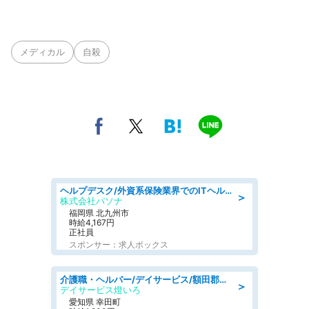
メディカル
自殺
ヘルプデスク/外資系保険業界でのITヘルプデスク業務/駅近/即日勤務可/ヘルプデスク
＞
株式会社パソナ
福岡県 北九州市
時給4,167円
正社員
スポンサー：求人ボックス
介護職・ヘルパー/デイサービス/額田郡幸田町/JR東海道本線 幸田/愛知県
＞
デイサービス燈いろ
愛知県 幸田町