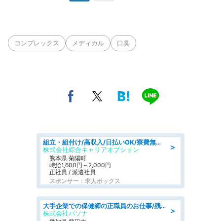
コンプレックス
メディカル
口臭
組立・組付け/高収入/日払いOK/寮費無料/交替制/20・30・40代活躍中
＞
株式会社綜合キャリアオプション
熊本県 菊陽町
時給1,600円～2,000円
正社員 / 派遣社員
スポンサー：求人ボックス
大手企業での保健師の正職員のお仕事/残業なし/要資格:保健師
＞
株式会社パソナ