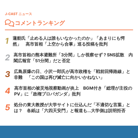
J-CAST ニュース
コメントランキング
蓮舫氏「止める人は誰もいなかったのか」「あまりにも愕
然」 高市首相「上空から合掌」巡る投稿を批判
高市首相の熊本避難所「3分間」しか視察せず？SNS拡散 内
閣広報官「51分間」だと否定
広島原爆の日、小沢一郎氏が高市政権を「戦前回帰路線」と
非難 「この国は再び滅亡に向かいかねない」
高市首相の被災地視察動画が炎上 BGM付き「総理が主役の
PV」に「政権プロパガンダ」批判
処分の東大教授が大学サイトに仕込んだ「不適切な言葉」と
は？ 各紙は「六四天安門」と報道も...大学側は説明拒否