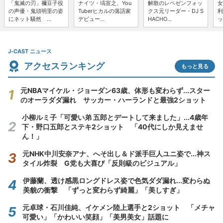
「鬼滅の刃」禰豆子役
ナイツ・塙宣之、You
解散のレペゼンフォッ
女
の声優・鬼頭明里の姿
Tuberヒカルの落語家
クス元リーダー・DJ S
利
にネット騒然 ...
デビュー...
HACHO...
ッ
J-CAST ニュース
アクセスランキング
もっと見る
元NBAマイケル・ジョーダン63歳、体形も変わらず...スター
のオーラダダ漏れ サッカー・ハーランドと最強2ショット
小柳ルミ子「可愛い弟 五郎とデートして来ました」...4歳年
下・野口五郎とステキ2ショット 「40代にしか見えませ
ん！」
元NHK中川安奈アナ、へそ出し＆ド派手巨人ユニ姿で...神ス
タイル炸裂 G党も大喜び「反則級のビジュアル」
伊藤蘭、透け感黒ロングドレス姿で色気ダダ漏れ...変わらぬ
美貌の衝撃 「ずっと変わらず綺麗」「美しすぎ」
元卓球・石川佳純、イケメン陸上選手と2ショット 「メチャ
可愛い」「かわいい笑顔」「美男美女」話題に