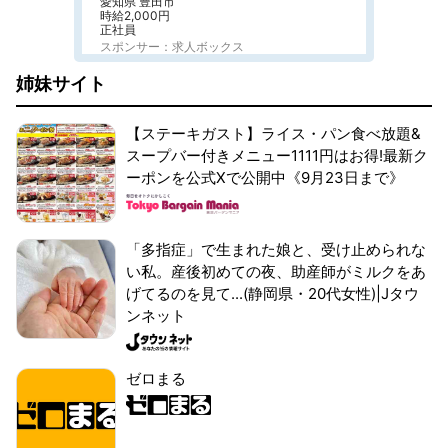
愛知県 豊田市
時給2,000円
正社員
スポンサー：求人ボックス
姉妹サイト
【ステーキガスト】ライス・パン食べ放題&
スープバー付きメニュー1111円はお得!最新ク
ーポンを公式Xで公開中《9月23日まで》
「多指症」で生まれた娘と、受け止められな
い私。産後初めての夜、助産師がミルクをあ
げてるのを見て...(静岡県・20代女性)|Jタウ
ンネット
ゼロまる