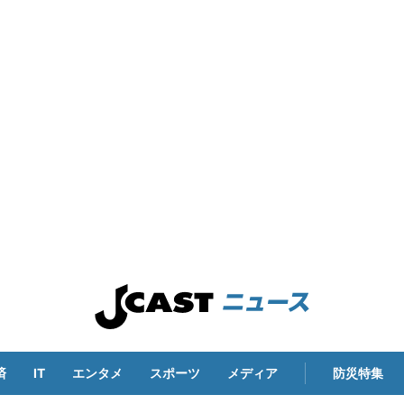
済
IT
エンタメ
スポーツ
メディア
防災特集