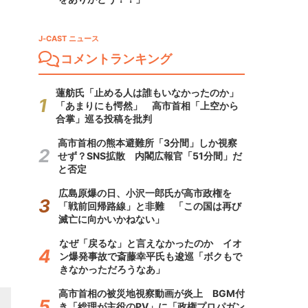
J-CAST ニュース
コメントランキング
蓮舫氏「止める人は誰もいなかったのか」
「あまりにも愕然」 高市首相「上空から
合掌」巡る投稿を批判
高市首相の熊本避難所「3分間」しか視察
せず？SNS拡散 内閣広報官「51分間」だ
と否定
広島原爆の日、小沢一郎氏が高市政権を
「戦前回帰路線」と非難 「この国は再び
滅亡に向かいかねない」
なぜ「戻るな」と言えなかったのか イオ
ン爆発事故で斎藤幸平氏も逡巡「ボクもで
きなかっただろうなあ」
高市首相の被災地視察動画が炎上 BGM付
き「総理が主役のPV」に「政権プロパガン