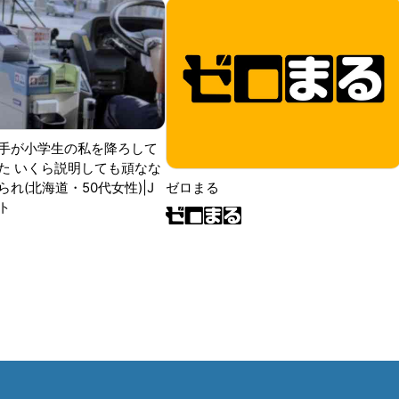
手が小学生の私を降ろして
た いくら説明しても頑なな
ゼロまる
れ(北海道・50代女性)|J
ト