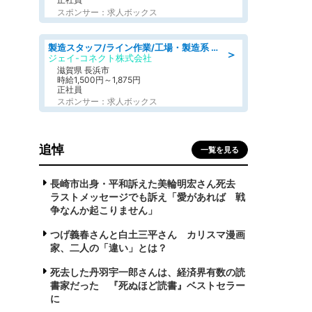
スポンサー：求人ボックス
製造スタッフ/ライン作業/工場・製造系 エンジン部品の機械加工/未経験可/昼食代無料
＞
ジェイ-コネクト株式会社
滋賀県 長浜市
時給1,500円～1,875円
正社員
スポンサー：求人ボックス
追悼
一覧を見る
長崎市出身・平和訴えた美輪明宏さん死去
ラストメッセージでも訴え「愛があれば 戦
争なんか起こりません」
つげ義春さんと白土三平さん カリスマ漫画
家、二人の「違い」とは？
死去した丹羽宇一郎さんは、経済界有数の読
書家だった 『死ぬほど読書』ベストセラー
に