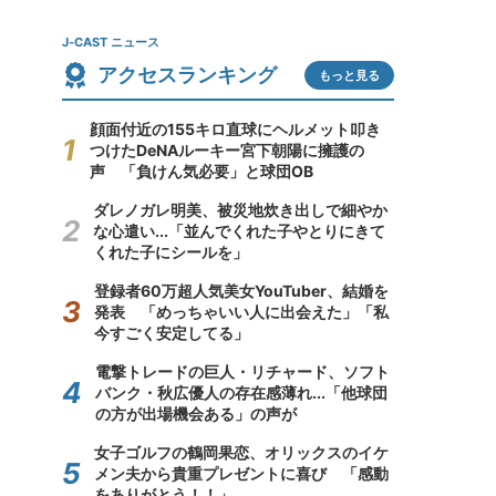
J-CAST ニュース
アクセスランキング
もっと見る
顔面付近の155キロ直球にヘルメット叩き
つけたDeNAルーキー宮下朝陽に擁護の
声 「負けん気必要」と球団OB
ダレノガレ明美、被災地炊き出しで細やか
な心遣い...「並んでくれた子やとりにきて
くれた子にシールを」
登録者60万超人気美女YouTuber、結婚を
発表 「めっちゃいい人に出会えた」「私
今すごく安定してる」
電撃トレードの巨人・リチャード、ソフト
バンク・秋広優人の存在感薄れ...「他球団
の方が出場機会ある」の声が
女子ゴルフの鶴岡果恋、オリックスのイケ
メン夫から貴重プレゼントに喜び 「感動
をありがとう！！」