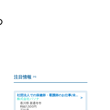
の
注目情報
PR
社団法人での保健師・看護師のお仕事/未経験OK/要資格:普通免許、保健師、正看護師
＞
株式会社パソナ
香川県 善通寺市
時給1,500円
正社員