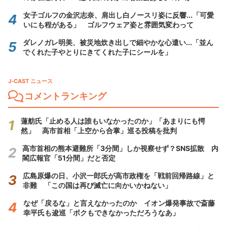
女子ゴルフの金沢志奈、肩出し白ノースリ姿に反響...「可愛
いにも程がある」 ゴルフウェア姿と雰囲気変わって
ダレノガレ明美、被災地炊き出しで細やかな心遣い...「並ん
でくれた子やとりにきてくれた子にシールを」
J-CAST ニュース
コメントランキング
蓮舫氏「止める人は誰もいなかったのか」「あまりにも愕
然」 高市首相「上空から合掌」巡る投稿を批判
高市首相の熊本避難所「3分間」しか視察せず？SNS拡散 内
閣広報官「51分間」だと否定
広島原爆の日、小沢一郎氏が高市政権を「戦前回帰路線」と
非難 「この国は再び滅亡に向かいかねない」
なぜ「戻るな」と言えなかったのか イオン爆発事故で斎藤
幸平氏も逡巡「ボクもできなかっただろうなあ」