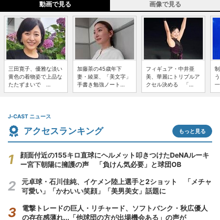
動画で見る
画像で見る
三田寛子、優雅な淡い
加藤茶の45歳年下
フィギュア・中井亜
制
黄色の着物姿で上品な
妻・綾菜、「美文字」
美、華麗にトリプルア
う
たたずまいで ...
手書き勉強ノート...
クセル決める 「...
一
J-CAST ニュース
アクセスランキング
もっと見る
顔面付近の155キロ直球にヘルメット叩きつけたDeNAルーキ
ー宮下朝陽に擁護の声 「負けん気必要」と球団OB
元卓球・石川佳純、イケメン陸上選手と2ショット 「メチャ
可愛い」「かわいい笑顔」「美男美女」話題に
電撃トレードの巨人・リチャード、ソフトバンク・秋広優人
の存在感薄れ...「他球団の方が出場機会ある」の声が