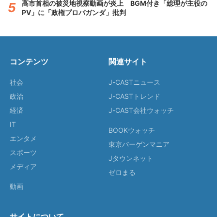
高市首相の被災地視察動画が炎上 BGM付き「総理が主役の
PV」に「政権プロパガンダ」批判
コンテンツ
関連サイト
社会
J-CASTニュース
政治
J-CASTトレンド
経済
J-CAST会社ウォッチ
IT
BOOKウォッチ
エンタメ
東京バーゲンマニア
スポーツ
Jタウンネット
メディア
ゼロまる
動画
サイトについて