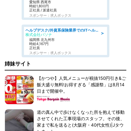
愛知県 西尾市
時給1,800円
正社員 / 派遣社員
スポンサー：求人ボックス
ヘルプデスク/外資系保険業界でのITヘルプデスク業務/駅近/即日勤務可/ヘルプデスク
＞
株式会社パソナ
福岡県 北九州市
時給4,167円
正社員
スポンサー：求人ボックス
姉妹サイト
【かつや】人気メニューが税抜150円引き&ご
飯大盛り無料!お得すぎる「感謝祭」は8月14
日まで開催中。
道の真ん中で歩けなくなった所を抱えて移動
させてくれた工事現場のスタッフ。その後、
家まで私を送ると(大阪府・40代女性)|Jタウ