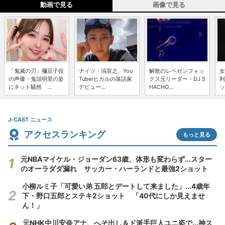
動画で見る
画像で見る
「鬼滅の刃」禰豆子役
ナイツ・塙宣之、You
解散のレペゼンフォッ
女
の声優・鬼頭明里の姿
Tuberヒカルの落語家
クス元リーダー・DJ S
利
にネット騒然 ...
デビュー...
HACHO...
ッ
J-CAST ニュース
アクセスランキング
もっと見る
元NBAマイケル・ジョーダン63歳、体形も変わらず...スター
のオーラダダ漏れ サッカー・ハーランドと最強2ショット
小柳ルミ子「可愛い弟 五郎とデートして来ました」...4歳年
下・野口五郎とステキ2ショット 「40代にしか見えませ
ん！」
元NHK中川安奈アナ、へそ出し＆ド派手巨人ユニ姿で...神ス