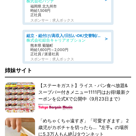
株式会社パソナ
福岡県 北九州市
時給1,506円
正社員
スポンサー：求人ボックス
組立・組付け/高収入/日払いOK/交替制/20・30・40代活躍中/製造 工場
＞
株式会社綜合キャリアオプション
熊本県 菊陽町
時給1,600円～2,000円
正社員 / 派遣社員
スポンサー：求人ボックス
姉妹サイト
【ステーキガスト】ライス・パン食べ放題&
スープバー付きメニュー1111円はお得!最新ク
ーポンを公式Xで公開中《9月23日まで》
「めちゃくちゃ遠すぎ」「可愛すぎます」 2
歳児がカボチャを切ったら...〝左手〟の場所
に5.3万人もん絶|Jタウンネット