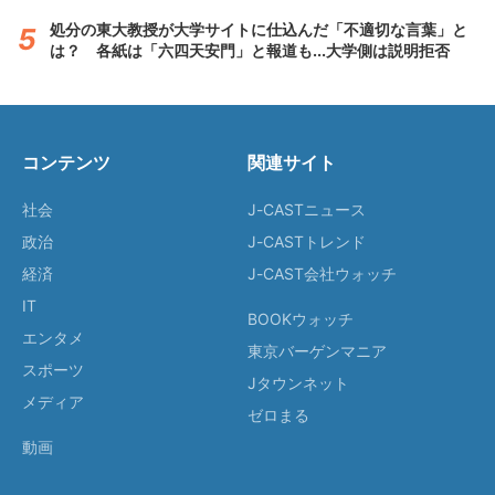
処分の東大教授が大学サイトに仕込んだ「不適切な言葉」と
は？ 各紙は「六四天安門」と報道も...大学側は説明拒否
コンテンツ
関連サイト
社会
J-CASTニュース
政治
J-CASTトレンド
経済
J-CAST会社ウォッチ
IT
BOOKウォッチ
エンタメ
東京バーゲンマニア
スポーツ
Jタウンネット
メディア
ゼロまる
動画