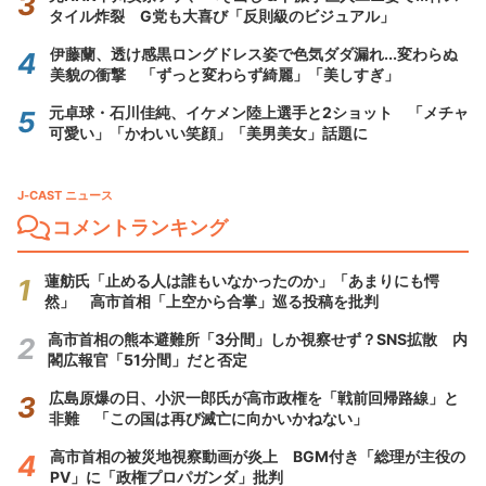
タイル炸裂 G党も大喜び「反則級のビジュアル」
伊藤蘭、透け感黒ロングドレス姿で色気ダダ漏れ...変わらぬ
美貌の衝撃 「ずっと変わらず綺麗」「美しすぎ」
元卓球・石川佳純、イケメン陸上選手と2ショット 「メチャ
可愛い」「かわいい笑顔」「美男美女」話題に
J-CAST ニュース
コメントランキング
蓮舫氏「止める人は誰もいなかったのか」「あまりにも愕
然」 高市首相「上空から合掌」巡る投稿を批判
高市首相の熊本避難所「3分間」しか視察せず？SNS拡散 内
閣広報官「51分間」だと否定
広島原爆の日、小沢一郎氏が高市政権を「戦前回帰路線」と
非難 「この国は再び滅亡に向かいかねない」
高市首相の被災地視察動画が炎上 BGM付き「総理が主役の
PV」に「政権プロパガンダ」批判