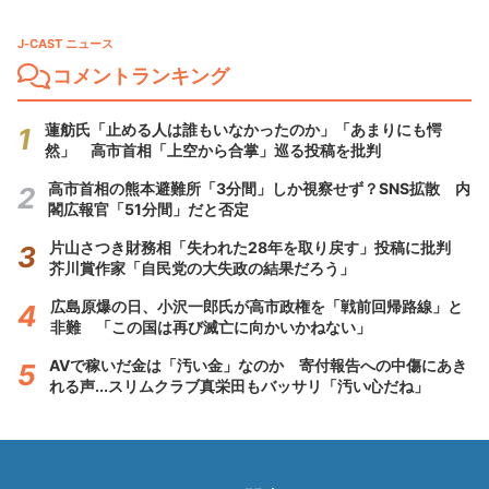
J-CAST ニュース
コメントランキング
蓮舫氏「止める人は誰もいなかったのか」「あまりにも愕
然」 高市首相「上空から合掌」巡る投稿を批判
高市首相の熊本避難所「3分間」しか視察せず？SNS拡散 内
閣広報官「51分間」だと否定
片山さつき財務相「失われた28年を取り戻す」投稿に批判
芥川賞作家「自民党の大失政の結果だろう」
広島原爆の日、小沢一郎氏が高市政権を「戦前回帰路線」と
非難 「この国は再び滅亡に向かいかねない」
AVで稼いだ金は「汚い金」なのか 寄付報告への中傷にあき
れる声...スリムクラブ真栄田もバッサリ「汚い心だね」