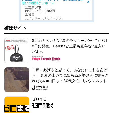
＞
憩いの里津ケアホーム
三重県 津市
時給1,105円～1,580円
正社員
スポンサー：求人ボックス
姉妹サイト
Suicaのペンギン"夏のラッキーバッグ"が8月
8日に発売。Pensta史上最も豪華な7点入り
だよ~。
「孫にあげると思って、あなたにこれをあげ
る」 真夏の山道で見知らぬお婆さんに握らさ
れたもの(山口県・30代女性)|Jタウンネット
ゼロまる