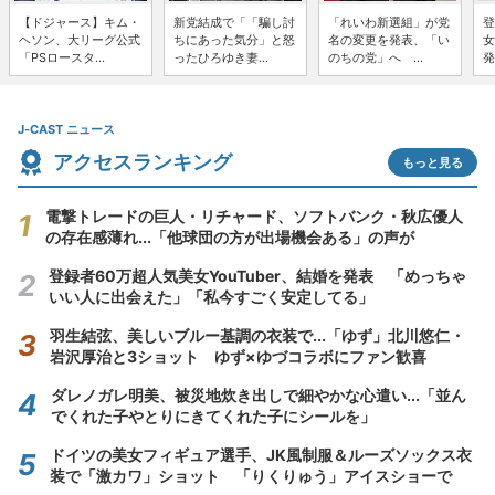
【ドジャース】キム・
新党結成で「「騙し討
「れいわ新選組」が党
登
ヘソン、大リーグ公式
ちにあった気分」と怒
名の変更を発表、「い
女
「PSロースタ...
ったひろゆき妻...
のちの党」へ ...
発
J-CAST ニュース
アクセスランキング
もっと見る
電撃トレードの巨人・リチャード、ソフトバンク・秋広優人
の存在感薄れ...「他球団の方が出場機会ある」の声が
登録者60万超人気美女YouTuber、結婚を発表 「めっちゃ
いい人に出会えた」「私今すごく安定してる」
羽生結弦、美しいブルー基調の衣装で...「ゆず」北川悠仁・
岩沢厚治と3ショット ゆず×ゆづコラボにファン歓喜
ダレノガレ明美、被災地炊き出しで細やかな心遣い...「並ん
でくれた子やとりにきてくれた子にシールを」
ドイツの美女フィギュア選手、JK風制服＆ルーズソックス衣
装で「激カワ」ショット 「りくりゅう」アイスショーで