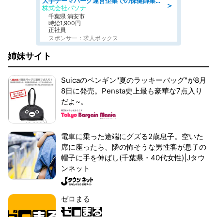
大手テーマパーク運営企業での保健師業務/シフト/要資格:保健師
＞
株式会社パソナ
千葉県 浦安市
時給1,900円
正社員
スポンサー：求人ボックス
姉妹サイト
Suicaのペンギン"夏のラッキーバッグ"が8月
8日に発売。Pensta史上最も豪華な7点入り
だよ~。
電車に乗った途端にグズる2歳息子。空いた
席に座ったら、隣の怖そうな男性客が息子の
帽子に手を伸ばし(千葉県・40代女性)|Jタウ
ンネット
ゼロまる