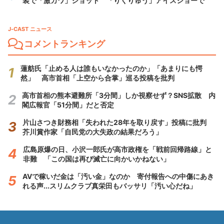
装で「激カワ」ショット 「りくりゅう」アイスショーで
J-CAST ニュース
コメントランキング
蓮舫氏「止める人は誰もいなかったのか」「あまりにも愕
然」 高市首相「上空から合掌」巡る投稿を批判
高市首相の熊本避難所「3分間」しか視察せず？SNS拡散 内
閣広報官「51分間」だと否定
片山さつき財務相「失われた28年を取り戻す」投稿に批判
芥川賞作家「自民党の大失政の結果だろう」
広島原爆の日、小沢一郎氏が高市政権を「戦前回帰路線」と
非難 「この国は再び滅亡に向かいかねない」
AVで稼いだ金は「汚い金」なのか 寄付報告への中傷にあき
れる声...スリムクラブ真栄田もバッサリ「汚い心だね」