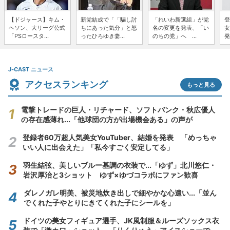
【ドジャース】キム・
新党結成で「「騙し討
「れいわ新選組」が党
登
ヘソン、大リーグ公式
ちにあった気分」と怒
名の変更を発表、「い
女
「PSロースタ...
ったひろゆき妻...
のちの党」へ ...
発
J-CAST ニュース
アクセスランキング
もっと見る
電撃トレードの巨人・リチャード、ソフトバンク・秋広優人
の存在感薄れ...「他球団の方が出場機会ある」の声が
登録者60万超人気美女YouTuber、結婚を発表 「めっちゃ
いい人に出会えた」「私今すごく安定してる」
羽生結弦、美しいブルー基調の衣装で...「ゆず」北川悠仁・
岩沢厚治と3ショット ゆず×ゆづコラボにファン歓喜
ダレノガレ明美、被災地炊き出しで細やかな心遣い...「並ん
でくれた子やとりにきてくれた子にシールを」
ドイツの美女フィギュア選手、JK風制服＆ルーズソックス衣