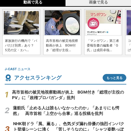
動画で見る
画像で見る
家族旅行の機内で「パ
高市首相の被災地視察
「マンガワン」第三者
コ
パだけ別席」あり？
動画が炎上 BGM付
委報告書の編集者「G
「
5児の父・エハ...
き「総理が主役...
氏」は成田卓哉...
げ
J-CAST ニュース
アクセスランキング
もっと見る
高市首相の被災地視察動画が炎上 BGM付き「総理が主役の
PV」に「政権プロパガンダ」批判
蓮舫氏「止める人は誰もいなかったのか」「あまりにも愕
然」 高市首相「上空から合掌」巡る投稿を批判
NHK朝ドラ「風、薫る」、色気ダダ漏れ俳優の強烈インパク
ト登場シーンに沸く 「苦しそうなのに」「シャツ姿艶っぽ