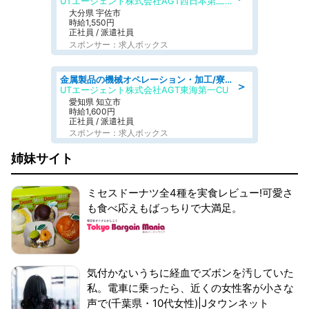
UTエージェント株式会社AGT西日本第二CU
大分県 宇佐市
時給1,550円
正社員 / 派遣社員
スポンサー：求人ボックス
金属製品の機械オペレーション・加工/寮完備/日払い/工場・製造
＞
UTエージェント株式会社AGT東海第一CU
愛知県 知立市
時給1,600円
正社員 / 派遣社員
スポンサー：求人ボックス
姉妹サイト
ミセスドーナツ全4種を実食レビュー!可愛さ
も食べ応えもばっちりで大満足。
気付かないうちに経血でズボンを汚していた
私。電車に乗ったら、近くの女性客が小さな
声で(千葉県・10代女性)|Jタウンネット