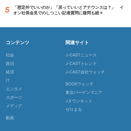
「想定外でいいのか」「戻っていいとアナウンスは？」 イ
オン社長会見でのしつこい記者質問に疑問も続々
コンテンツ
関連サイト
社会
J-CASTニュース
政治
J-CASTトレンド
経済
J-CAST会社ウォッチ
IT
BOOKウォッチ
エンタメ
東京バーゲンマニア
スポーツ
Jタウンネット
メディア
ゼロまる
動画