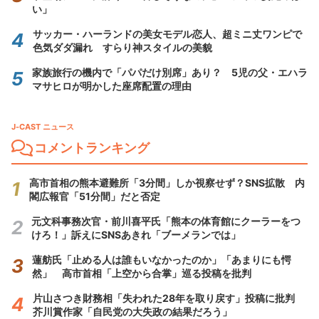
い」
サッカー・ハーランドの美女モデル恋人、超ミニ丈ワンピで
色気ダダ漏れ すらり神スタイルの美貌
家族旅行の機内で「パパだけ別席」あり？ 5児の父・エハラ
マサヒロが明かした座席配置の理由
J-CAST ニュース
コメントランキング
高市首相の熊本避難所「3分間」しか視察せず？SNS拡散 内
閣広報官「51分間」だと否定
元文科事務次官・前川喜平氏「熊本の体育館にクーラーをつ
けろ！」訴えにSNSあきれ「ブーメランでは」
蓮舫氏「止める人は誰もいなかったのか」「あまりにも愕
然」 高市首相「上空から合掌」巡る投稿を批判
片山さつき財務相「失われた28年を取り戻す」投稿に批判
芥川賞作家「自民党の大失政の結果だろう」