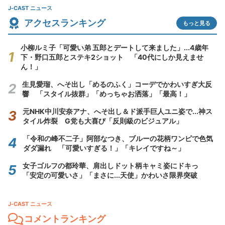
J-CAST ニュース
アクセスランキング
もっと見る
小柳ルミ子「可愛い弟 五郎とデートして来ました」...4歳年
下・野口五郎とステキ2ショット 「40代にしか見えませ
ん！」
生見愛瑠、へそ出し「めるのふく」コーデでかわいすぎ大反
響 「スタイル抜群」「めっちゃお洒落」「最高！」
元NHK中川安奈アナ、へそ出し＆ド派手巨人ユニ姿で...神ス
タイル炸裂 G党も大喜び「反則級のビジュアル」
「令和の峰不二子」阿部なつき、ブルーの花柄ワンピで色気
ダダ漏れ 「可愛いすぎる！」「キレイですね～」
女子ゴルフの都玲華、肩出しドット柄キャミ姿にドキっ
「安定の可愛いさ」「まさに...天使」かわいさ限界突破
J-CAST ニュース
コメントランキング