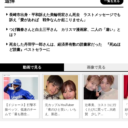
追悼
一覧を見る
長崎市出身・平和訴えた美輪明宏さん死去 ラストメッセージでも
訴え「愛があれば 戦争なんか起こりません」
つげ義春さんと白土三平さん カリスマ漫画家、二人の「違い」と
は？
死去した丹羽宇一郎さんは、経済界有数の読書家だった 『死ぬほ
ど読書』ベストセラーに
動画で見る
画像で見る
【ドジャース】打撃不
元カップルYouTuber
辻希美、コストコに行
「
振ベッツ、低迷のチー
「夜のひと笑い」いち
くたびに買って...大絶
紗
ムで「最も懸念...
え、新恋...
賛 少しア...
リ