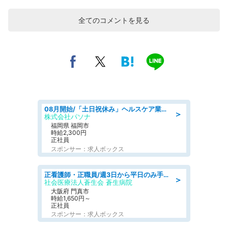
全てのコメントを見る
08月開始/「土日祝休み」ヘルスケア業界の産業保健師/高時給/未経験OK/要資格:保健師、正看護師
＞
株式会社パソナ
福岡県 福岡市
時給2,300円
正社員
スポンサー：求人ボックス
正看護師・正職員/週3日から平日のみ手術室勤務パート!ご家庭と両立しやすい手術室勤務!無料の託児所完備!/病院/年間休日120日以上/託児所有り/車通勤OK
＞
社会医療法人蒼生会 蒼生病院
大阪府 門真市
時給1,650円～
正社員
スポンサー：求人ボックス