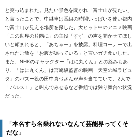
と突っ込まれた。見たい景色を聞かれ「富士山が見たい」
と言ったことで、中継車は番組の時間いっぱいを使い都内
で富士山が見える場所を探した。大ヒット中のアニメ映画
「この世界の片隅に」の主役「すず」の声を聞かせてほし
いと頼まれると、「あちゃー」を披露。料理コーナーで出
されたご飯を「お腹が鳴っている」と言いガチ食いした。
また、NHKのキャラクター「はに丸くん」との絡みもあ
り、「はに丸くん」は宮崎駿監督の映画「天空の城ラピュ
タ」のパズー役の田中真弓さんが声を当てていて、2人で
「バルス！」と叫んでみせるなど番組では独り舞台の状況
だった。
「本名すら名乗れないなんて芸能界ってくそ
だな」