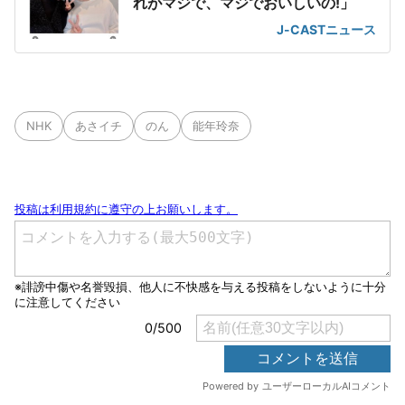
れがマジで、マジでおいしいの!」
J-CASTニュース
NHK
あさイチ
のん
能年玲奈