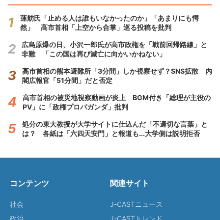
蓮舫氏「止める人は誰もいなかったのか」「あまりにも愕
然」 高市首相「上空から合掌」巡る投稿を批判
広島原爆の日、小沢一郎氏が高市政権を「戦前回帰路線」と
非難 「この国は再び滅亡に向かいかねない」
高市首相の熊本避難所「3分間」しか視察せず？SNS拡散 内
閣広報官「51分間」だと否定
高市首相の被災地視察動画が炎上 BGM付き「総理が主役の
PV」に「政権プロパガンダ」批判
処分の東大教授が大学サイトに仕込んだ「不適切な言葉」と
は？ 各紙は「六四天安門」と報道も...大学側は説明拒否
コンテンツ
関連サイト
社会
J-CASTニュース
政治
J-CASTトレンド