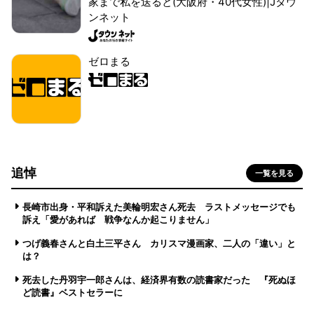
家まで私を送ると(大阪府・40代女性)|Jタウ
ンネット
ゼロまる
追悼
一覧を見る
長崎市出身・平和訴えた美輪明宏さん死去 ラストメッセージでも
訴え「愛があれば 戦争なんか起こりません」
つげ義春さんと白土三平さん カリスマ漫画家、二人の「違い」と
は？
死去した丹羽宇一郎さんは、経済界有数の読書家だった 『死ぬほ
ど読書』ベストセラーに