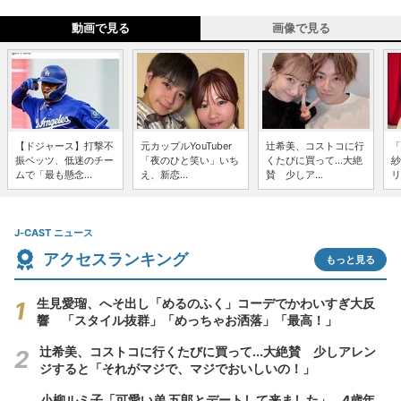
動画で見る
画像で見る
【ドジャース】打撃不
元カップルYouTuber
辻希美、コストコに行
「
振ベッツ、低迷のチー
「夜のひと笑い」いち
くたびに買って...大絶
紗
ムで「最も懸念...
え、新恋...
賛 少しア...
リ
J-CAST ニュース
アクセスランキング
もっと見る
生見愛瑠、へそ出し「めるのふく」コーデでかわいすぎ大反
響 「スタイル抜群」「めっちゃお洒落」「最高！」
辻希美、コストコに行くたびに買って...大絶賛 少しアレン
ジすると「それがマジで、マジでおいしいの！」
小柳ルミ子「可愛い弟 五郎とデートして来ました」...4歳年