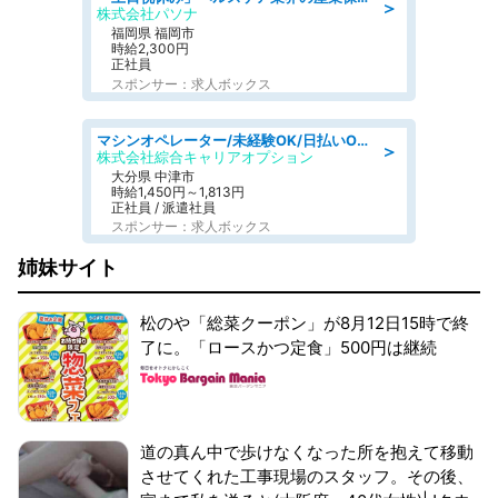
＞
株式会社パソナ
福岡県 福岡市
時給2,300円
正社員
スポンサー：求人ボックス
マシンオペレーター/未経験OK/日払いOK/寮費無料/交替制/20・30・40代活躍中
＞
株式会社綜合キャリアオプション
大分県 中津市
時給1,450円～1,813円
正社員 / 派遣社員
スポンサー：求人ボックス
姉妹サイト
松のや「総菜クーポン」が8月12日15時で終
了に。「ロースかつ定食」500円は継続
道の真ん中で歩けなくなった所を抱えて移動
させてくれた工事現場のスタッフ。その後、