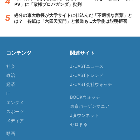
PV」に「政権プロパガンダ」批判
処分の東大教授が大学サイトに仕込んだ「不適切な言葉」と
は？ 各紙は「六四天安門」と報道も...大学側は説明拒否
コンテンツ
関連サイト
社会
J-CASTニュース
政治
J-CASTトレンド
経済
J-CAST会社ウォッチ
IT
BOOKウォッチ
エンタメ
東京バーゲンマニア
スポーツ
Jタウンネット
メディア
ゼロまる
動画