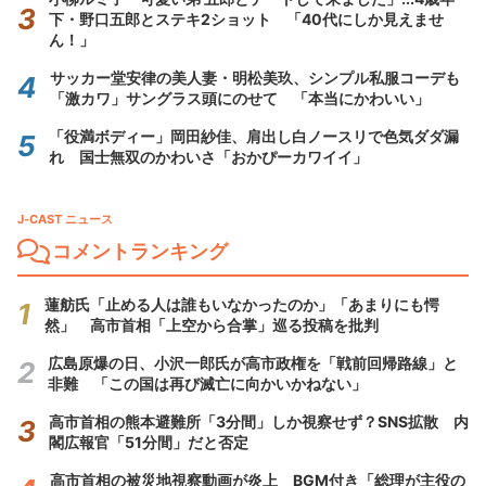
下・野口五郎とステキ2ショット 「40代にしか見えませ
ん！」
サッカー堂安律の美人妻・明松美玖、シンプル私服コーデも
「激カワ」サングラス頭にのせて 「本当にかわいい」
「役満ボディー」岡田紗佳、肩出し白ノースリで色気ダダ漏
れ 国士無双のかわいさ「おかぴーカワイイ」
J-CAST ニュース
コメントランキング
蓮舫氏「止める人は誰もいなかったのか」「あまりにも愕
然」 高市首相「上空から合掌」巡る投稿を批判
広島原爆の日、小沢一郎氏が高市政権を「戦前回帰路線」と
非難 「この国は再び滅亡に向かいかねない」
高市首相の熊本避難所「3分間」しか視察せず？SNS拡散 内
閣広報官「51分間」だと否定
高市首相の被災地視察動画が炎上 BGM付き「総理が主役の