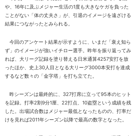
や、16年に及ぶメジャー生活の1度も大きなケガを負った
ことがない「体の丈夫さ」が、引退のイメージを遠ざける
結果につながったとみられる。
今回のアンケート結果が示すように、いまだ「衰え知ら
ず」のイメージが強いイチロー選手。昨年を振り返ってみ
れば、大リーグ記録を塗り替える日米通算4257安打を放
ったほか、史上30人目となる大リーグ3000本安打を達成
するなど数々の「金字塔」を打ち立てた。
昨シーズンは最終的に、327打席に立って95本のヒット
を記録。打率2割9分1厘、22打点、10盗塁という成績を残
した。出場試合数はメジャー最低となったものの、打率だ
けを見れば2011年シーズン以降で最高の数字となった。