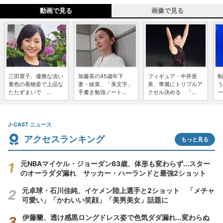
動画で見る
画像で見る
三田寛子、優雅な淡い
加藤茶の45歳年下
フィギュア・中井亜
制
黄色の着物姿で上品な
妻・綾菜、「美文字」
美、華麗にトリプルア
う
たたずまいで ...
手書き勉強ノート...
クセル決める 「...
一
J-CAST ニュース
アクセスランキング
もっと見る
元NBAマイケル・ジョーダン63歳、体形も変わらず...スター
のオーラダダ漏れ サッカー・ハーランドと最強2ショット
元卓球・石川佳純、イケメン陸上選手と2ショット 「メチャ
可愛い」「かわいい笑顔」「美男美女」話題に
伊藤蘭、透け感黒ロングドレス姿で色気ダダ漏れ...変わらぬ