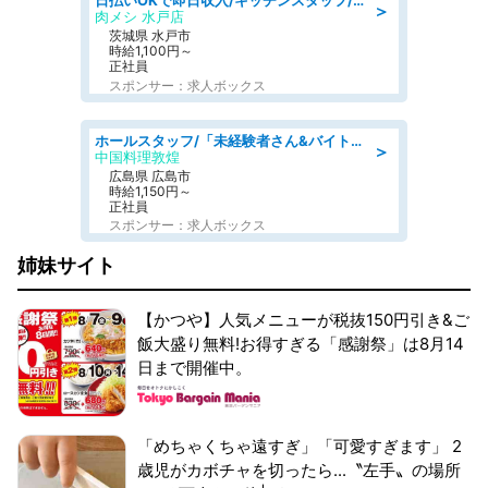
日払いOKで即日収入/キッチンスタッフ/「原付免許必須」デリバリー業務など、自己成長可能な幅広い仕事に挑戦!髪型自由&ピアス・ネイルOK/茨城県/水戸市
＞
肉メシ 水戸店
茨城県 水戸市
時給1,100円～
正社員
スポンサー：求人ボックス
ホールスタッフ/「未経験者さん&バイトデビューも大歓迎」残業ほぼなし×1日3時間〜勤務OK!フォロー体制も充実/広島県/広島市南区
＞
中国料理敦煌
広島県 広島市
時給1,150円～
正社員
スポンサー：求人ボックス
姉妹サイト
【かつや】人気メニューが税抜150円引き&ご
飯大盛り無料!お得すぎる「感謝祭」は8月14
日まで開催中。
「めちゃくちゃ遠すぎ」「可愛すぎます」 2
歳児がカボチャを切ったら...〝左手〟の場所