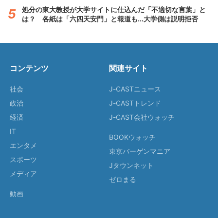
処分の東大教授が大学サイトに仕込んだ「不適切な言葉」と
は？ 各紙は「六四天安門」と報道も...大学側は説明拒否
コンテンツ
関連サイト
社会
J-CASTニュース
政治
J-CASTトレンド
経済
J-CAST会社ウォッチ
IT
BOOKウォッチ
エンタメ
東京バーゲンマニア
スポーツ
Jタウンネット
メディア
ゼロまる
動画