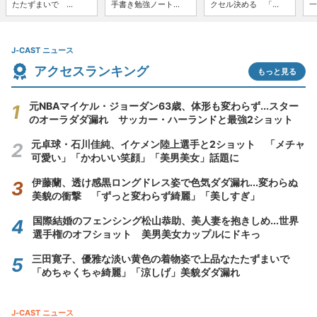
たたずまいで ...
手書き勉強ノート...
クセル決める 「...
一
J-CAST ニュース
アクセスランキング
もっと見る
元NBAマイケル・ジョーダン63歳、体形も変わらず...スター
のオーラダダ漏れ サッカー・ハーランドと最強2ショット
元卓球・石川佳純、イケメン陸上選手と2ショット 「メチャ
可愛い」「かわいい笑顔」「美男美女」話題に
伊藤蘭、透け感黒ロングドレス姿で色気ダダ漏れ...変わらぬ
美貌の衝撃 「ずっと変わらず綺麗」「美しすぎ」
国際結婚のフェンシング松山恭助、美人妻を抱きしめ...世界
選手権のオフショット 美男美女カップルにドキっ
三田寛子、優雅な淡い黄色の着物姿で上品なたたずまいで
「めちゃくちゃ綺麗」「涼しげ」美貌ダダ漏れ
J-CAST ニュース