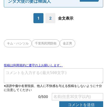
ンダ大使の妻は韓国人
1
2
全文表示
キム・ハンソル
千里馬民間防衛
金正男