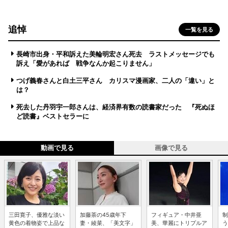
追悼
一覧を見る
長崎市出身・平和訴えた美輪明宏さん死去 ラストメッセージでも
訴え「愛があれば 戦争なんか起こりません」
つげ義春さんと白土三平さん カリスマ漫画家、二人の「違い」と
は？
死去した丹羽宇一郎さんは、経済界有数の読書家だった 『死ぬほ
ど読書』ベストセラーに
動画で見る
画像で見る
三田寛子、優雅な淡い
加藤茶の45歳年下
フィギュア・中井亜
制
黄色の着物姿で上品な
妻・綾菜、「美文字」
美、華麗にトリプルア
う