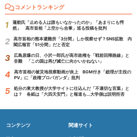
コメントランキング
蓮舫氏「止める人は誰もいなかったのか」「あまりにも愕
然」 高市首相「上空から合掌」巡る投稿を批判
高市首相の熊本避難所「3分間」しか視察せず？SNS拡散 内
閣広報官「51分間」だと否定
広島原爆の日、小沢一郎氏が高市政権を「戦前回帰路線」と
非難 「この国は再び滅亡に向かいかねない」
高市首相の被災地視察動画が炎上 BGM付き「総理が主役の
PV」に「政権プロパガンダ」批判
処分の東大教授が大学サイトに仕込んだ「不適切な言葉」と
は？ 各紙は「六四天安門」と報道も...大学側は説明拒否
コンテンツ
関連サイト