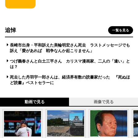
追悼
一覧を見る
長崎市出身・平和訴えた美輪明宏さん死去 ラストメッセージでも
訴え「愛があれば 戦争なんか起こりません」
つげ義春さんと白土三平さん カリスマ漫画家、二人の「違い」と
は？
死去した丹羽宇一郎さんは、経済界有数の読書家だった 『死ぬほ
ど読書』ベストセラーに
動画で見る
画像で見る