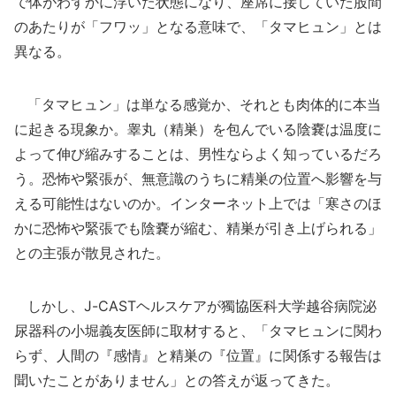
で体がわずかに浮いた状態になり、座席に接していた股間
のあたりが「フワッ」となる意味で、「タマヒュン」とは
異なる。
「タマヒュン」は単なる感覚か、それとも肉体的に本当
に起きる現象か。睾丸（精巣）を包んでいる陰嚢は温度に
よって伸び縮みすることは、男性ならよく知っているだろ
う。恐怖や緊張が、無意識のうちに精巣の位置へ影響を与
える可能性はないのか。インターネット上では「寒さのほ
かに恐怖や緊張でも陰嚢が縮む、精巣が引き上げられる」
との主張が散見された。
しかし、J-CASTヘルスケアが獨協医科大学越谷病院泌
尿器科の小堀義友医師に取材すると、「タマヒュンに関わ
らず、人間の『感情』と精巣の『位置』に関係する報告は
聞いたことがありません」との答えが返ってきた。