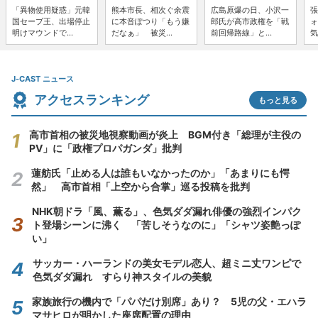
「異物使用疑惑」元韓
熊本市長、相次ぐ余震
広島原爆の日、小沢一
張
国セーブ王、出場停止
に本音ぽつり「もう嫌
郎氏が高市政権を「戦
ォ
明けマウンドで...
だなぁ」 被災...
前回帰路線」と...
気
J-CAST ニュース
アクセスランキング
もっと見る
高市首相の被災地視察動画が炎上 BGM付き「総理が主役の
PV」に「政権プロパガンダ」批判
蓮舫氏「止める人は誰もいなかったのか」「あまりにも愕
然」 高市首相「上空から合掌」巡る投稿を批判
NHK朝ドラ「風、薫る」、色気ダダ漏れ俳優の強烈インパク
ト登場シーンに沸く 「苦しそうなのに」「シャツ姿艶っぽ
い」
サッカー・ハーランドの美女モデル恋人、超ミニ丈ワンピで
色気ダダ漏れ すらり神スタイルの美貌
家族旅行の機内で「パパだけ別席」あり？ 5児の父・エハラ
マサヒロが明かした座席配置の理由