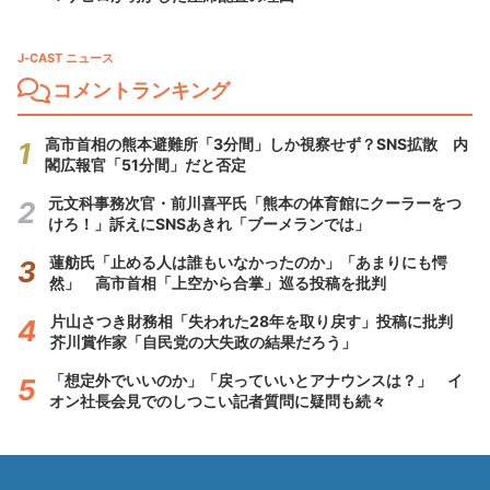
J-CAST ニュース
コメントランキング
高市首相の熊本避難所「3分間」しか視察せず？SNS拡散 内
閣広報官「51分間」だと否定
元文科事務次官・前川喜平氏「熊本の体育館にクーラーをつ
けろ！」訴えにSNSあきれ「ブーメランでは」
蓮舫氏「止める人は誰もいなかったのか」「あまりにも愕
然」 高市首相「上空から合掌」巡る投稿を批判
片山さつき財務相「失われた28年を取り戻す」投稿に批判
芥川賞作家「自民党の大失政の結果だろう」
「想定外でいいのか」「戻っていいとアナウンスは？」 イ
オン社長会見でのしつこい記者質問に疑問も続々