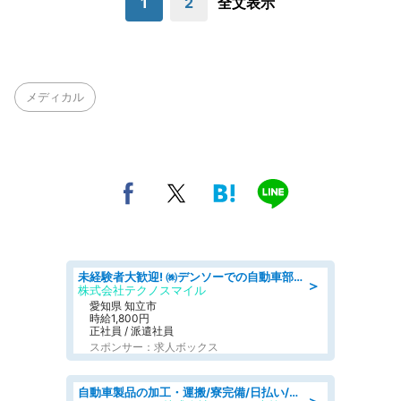
1
2
全文表示
メディカル
未経験者大歓迎! ㈱デンソーでの自動車部品の組立作業 denso aichi
＞
株式会社テクノスマイル
愛知県 知立市
時給1,800円
正社員 / 派遣社員
スポンサー：求人ボックス
自動車製品の加工・運搬/寮完備/日払い/工場・製造
＞