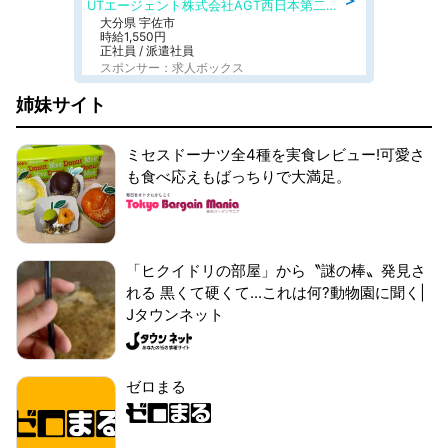
UTエージェント株式会社AGT西日本第二CU
大分県 宇佐市
時給1,550円
正社員 / 派遣社員
スポンサー：求人ボックス
姉妹サイト
ミセスドーナツ全4種を実食レビュー!可愛さ
も食べ応えもばっちりで大満足。
「ヒクイドリの部屋」から〝謎の棒〟発見さ
れる 黒くて硬くて...これは何?動物園に聞く|
Jタウンネット
ゼロまる