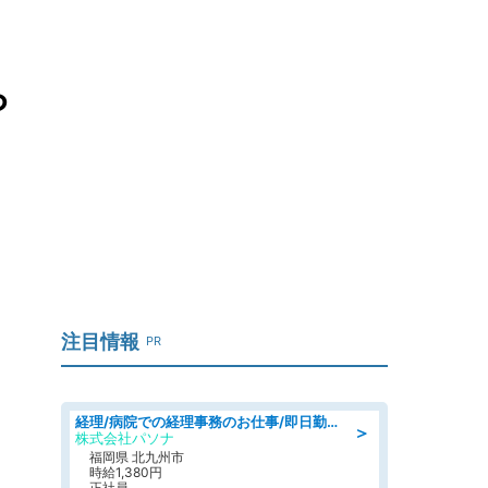
ら
注目情報
PR
経理/病院での経理事務のお仕事/即日勤務可/車通勤可/経理/一般事務
＞
株式会社パソナ
福岡県 北九州市
時給1,380円
正社員