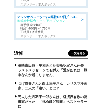
スポンサー：求人ボックス
マシンオペレーター/未経験OK/日払いOK/寮完備/交替制/20・30・40代活躍中
＞
株式会社綜合キャリアオプション
岩手県 金ケ崎町
時給1,400円～1,750円
正社員 / 派遣社員
スポンサー：求人ボックス
追悼
一覧を見る
長崎市出身・平和訴えた美輪明宏さん死去
ラストメッセージでも訴え「愛があれば 戦
争なんか起こりません」
つげ義春さんと白土三平さん カリスマ漫画
家、二人の「違い」とは？
死去した丹羽宇一郎さんは、経済界有数の読
書家だった 『死ぬほど読書』ベストセラー
に