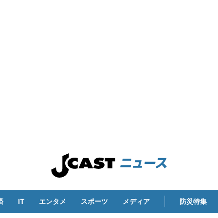
済
IT
エンタメ
スポーツ
メディア
防災特集