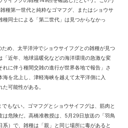
ウサイフグの雑種149匹を確認したという。このう
は雑種第一世代と純粋なゴマフグ、またはショウサ
雑種同士による「第二世代」は見つからなかっ
ため、太平洋沖でショウサイフグとの雑種が見つ
は「近年、地球温暖化などの海洋環境の急激な変
それに伴う種間交雑の進行が世界各地で報告」さ
本海を北上し、津軽海峡を越えて太平洋側に入
れた可能性がある。
でもない。ゴマフグとショウサイフグは、筋肉と
皮は危険だ。高橋准教授は、5月29日放送の「羽鳥
日系）で、雑種は「親」と同じ場所に毒があると