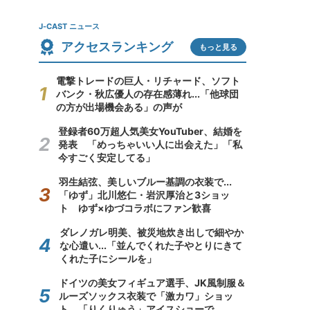
J-CAST ニュース
アクセスランキング
もっと見る
電撃トレードの巨人・リチャード、ソフト
バンク・秋広優人の存在感薄れ...「他球団
の方が出場機会ある」の声が
登録者60万超人気美女YouTuber、結婚を
発表 「めっちゃいい人に出会えた」「私
今すごく安定してる」
羽生結弦、美しいブルー基調の衣装で...
「ゆず」北川悠仁・岩沢厚治と3ショッ
ト ゆず×ゆづコラボにファン歓喜
ダレノガレ明美、被災地炊き出しで細やか
な心遣い...「並んでくれた子やとりにきて
くれた子にシールを」
ドイツの美女フィギュア選手、JK風制服＆
ルーズソックス衣装で「激カワ」ショッ
ト 「りくりゅう」アイスショーで