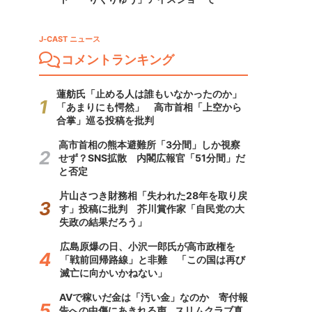
J-CAST ニュース
コメントランキング
蓮舫氏「止める人は誰もいなかったのか」
「あまりにも愕然」 高市首相「上空から
合掌」巡る投稿を批判
高市首相の熊本避難所「3分間」しか視察
せず？SNS拡散 内閣広報官「51分間」だ
と否定
片山さつき財務相「失われた28年を取り戻
す」投稿に批判 芥川賞作家「自民党の大
失政の結果だろう」
広島原爆の日、小沢一郎氏が高市政権を
「戦前回帰路線」と非難 「この国は再び
滅亡に向かいかねない」
AVで稼いだ金は「汚い金」なのか 寄付報
告への中傷にあきれる声...スリムクラブ真