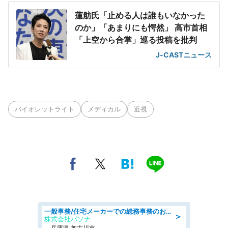
蓮舫氏「止める人は誰もいなかった
のか」「あまりにも愕然」 高市首相
「上空から合掌」巡る投稿を批判
J-CASTニュース
バイオレットライト
メディカル
近視
一般事務/住宅メーカーでの総務事務のお仕事/駅近/車通勤可/一般事務/人事労務
＞
株式会社パソナ
兵庫県 加古川市