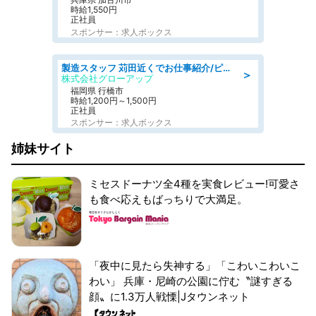
時給1,550円
正社員
スポンサー：求人ボックス
製造スタッフ 苅田近くでお仕事紹介/ピッキング·組立·検査·リフトなど
＞
株式会社グローアップ
福岡県 行橋市
時給1,200円～1,500円
正社員
スポンサー：求人ボックス
姉妹サイト
ミセスドーナツ全4種を実食レビュー!可愛さ
も食べ応えもばっちりで大満足。
「夜中に見たら失神する」「こわいこわいこ
わい」 兵庫・尼崎の公園に佇む〝謎すぎる
顔〟に1.3万人戦慄|Jタウンネット