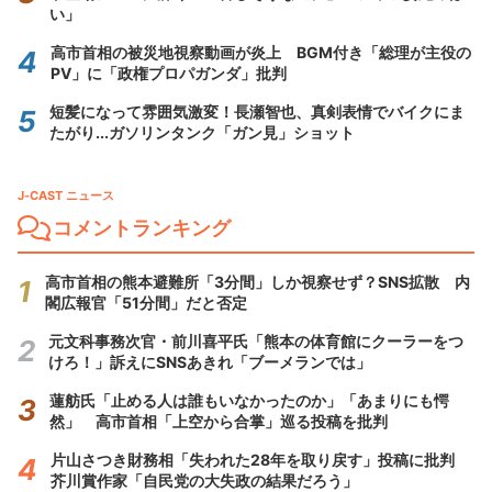
い」
高市首相の被災地視察動画が炎上 BGM付き「総理が主役の
PV」に「政権プロパガンダ」批判
短髪になって雰囲気激変！長瀬智也、真剣表情でバイクにま
たがり...ガソリンタンク「ガン見」ショット
J-CAST ニュース
コメントランキング
高市首相の熊本避難所「3分間」しか視察せず？SNS拡散 内
閣広報官「51分間」だと否定
元文科事務次官・前川喜平氏「熊本の体育館にクーラーをつ
けろ！」訴えにSNSあきれ「ブーメランでは」
蓮舫氏「止める人は誰もいなかったのか」「あまりにも愕
然」 高市首相「上空から合掌」巡る投稿を批判
片山さつき財務相「失われた28年を取り戻す」投稿に批判
芥川賞作家「自民党の大失政の結果だろう」