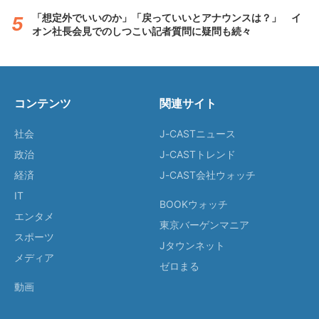
「想定外でいいのか」「戻っていいとアナウンスは？」 イ
オン社長会見でのしつこい記者質問に疑問も続々
コンテンツ
関連サイト
社会
J-CASTニュース
政治
J-CASTトレンド
経済
J-CAST会社ウォッチ
IT
BOOKウォッチ
エンタメ
東京バーゲンマニア
スポーツ
Jタウンネット
メディア
ゼロまる
動画