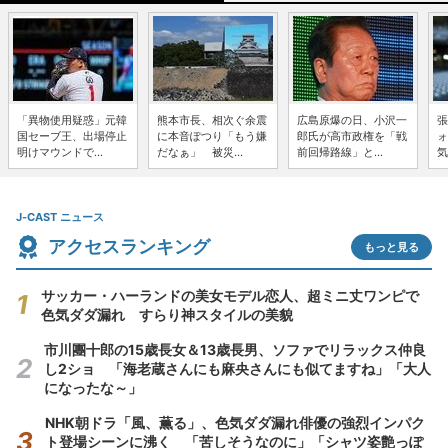
「異物使用疑惑」元韓
熊本市長、相次ぐ余震
広島原爆の日、小沢一
張
国セーブ王、出場停止
に本音ぽつり「もう嫌
郎氏が高市政権を「戦
ォ
明けマウンドで...
だなぁ」 被災...
前回帰路線」と...
気
J-CAST ニュース
アクセスランキング
もっと見る
サッカー・ハーランドの美女モデル恋人、超ミニ丈ワンピで
色気ダダ漏れ すらり神スタイルの美貌
市川團十郎の15歳長女＆13歳長男、ソファでリラックス仲良
し2ショ 「海老蔵さんにも麻央さんにも似てますね」「大人
になったな～」
NHK朝ドラ「風、薫る」、色気ダダ漏れ俳優の強烈インパク
ト登場シーンに沸く 「苦しそうなのに」「シャツ姿艶っぽ