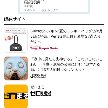
時給1,506円
正社員
スポンサー：求人ボックス
姉妹サイト
Suicaのペンギン"夏のラッキーバッグ"が8月
8日に発売。Pensta史上最も豪華な7点入り
だよ~。
「夜中に見たら失神する」「こわいこわいこ
わい」 兵庫・尼崎の公園に佇む〝謎すぎる
顔〟に1.3万人戦慄|Jタウンネット
ゼロまる