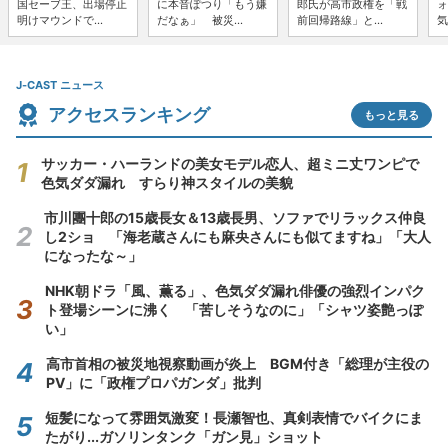
国セーブ王、出場停止
に本音ぽつり「もう嫌
郎氏が高市政権を「戦
ォ
明けマウンドで...
だなぁ」 被災...
前回帰路線」と...
気
J-CAST ニュース
アクセスランキング
もっと見る
サッカー・ハーランドの美女モデル恋人、超ミニ丈ワンピで
色気ダダ漏れ すらり神スタイルの美貌
市川團十郎の15歳長女＆13歳長男、ソファでリラックス仲良
し2ショ 「海老蔵さんにも麻央さんにも似てますね」「大人
になったな～」
NHK朝ドラ「風、薫る」、色気ダダ漏れ俳優の強烈インパク
ト登場シーンに沸く 「苦しそうなのに」「シャツ姿艶っぽ
い」
高市首相の被災地視察動画が炎上 BGM付き「総理が主役の
PV」に「政権プロパガンダ」批判
短髪になって雰囲気激変！長瀬智也、真剣表情でバイクにま
たがり...ガソリンタンク「ガン見」ショット