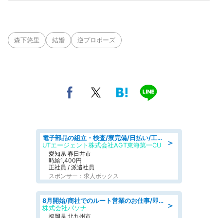
森下悠里
結婚
逆プロポーズ
電子部品の組立・検査/寮完備/日払い/工場・製造
＞
UTエージェント株式会社AGT東海第一CU
愛知県 春日井市
時給1,400円
正社員 / 派遣社員
スポンサー：求人ボックス
8月開始/商社でのルート営業のお仕事/即日勤務可/車通勤可/営業
＞
株式会社パソナ
福岡県 北九州市