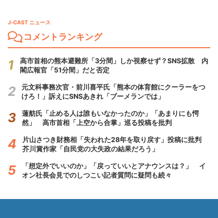
J-CAST ニュース
コメントランキング
高市首相の熊本避難所「3分間」しか視察せず？SNS拡散 内
閣広報官「51分間」だと否定
元文科事務次官・前川喜平氏「熊本の体育館にクーラーをつ
けろ！」訴えにSNSあきれ「ブーメランでは」
蓮舫氏「止める人は誰もいなかったのか」「あまりにも愕
然」 高市首相「上空から合掌」巡る投稿を批判
片山さつき財務相「失われた28年を取り戻す」投稿に批判
芥川賞作家「自民党の大失政の結果だろう」
「想定外でいいのか」「戻っていいとアナウンスは？」 イ
オン社長会見でのしつこい記者質問に疑問も続々