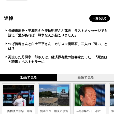
追悼
一覧を見る
長崎市出身・平和訴えた美輪明宏さん死去 ラストメッセージでも
訴え「愛があれば 戦争なんか起こりません」
つげ義春さんと白土三平さん カリスマ漫画家、二人の「違い」と
は？
死去した丹羽宇一郎さんは、経済界有数の読書家だった 『死ぬほ
ど読書』ベストセラーに
動画で見る
画像で見る
「異物使用疑惑」元韓
熊本市長、相次ぐ余震
広島原爆の日、小沢一
張