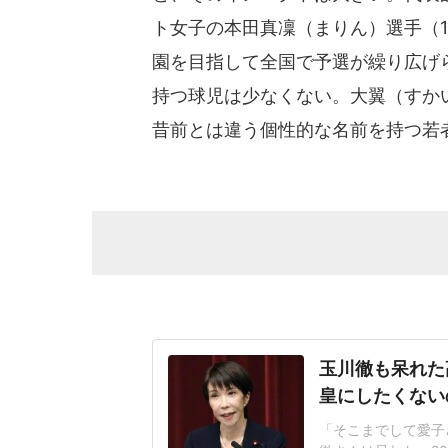
ト女子の本田真凜（まりん）選手（
園を目指して全国で予選が繰り広げ
持つ球児は少なくない。大翼（すか
昔前とは違う個性的な名前を持つ若
玉川徹も呆れた
皇にしたくない
「そこまでして愛子