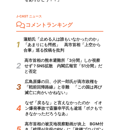
J-CAST ニュース
コメントランキング
蓮舫氏「止める人は誰もいなかったのか」
「あまりにも愕然」 高市首相「上空から
合掌」巡る投稿を批判
高市首相の熊本避難所「3分間」しか視察
せず？SNS拡散 内閣広報官「51分間」だ
と否定
広島原爆の日、小沢一郎氏が高市政権を
「戦前回帰路線」と非難 「この国は再び
滅亡に向かいかねない」
なぜ「戻るな」と言えなかったのか イオ
ン爆発事故で斎藤幸平氏も逡巡「ボクもで
きなかっただろうなあ」
高市首相の被災地視察動画が炎上 BGM付
き「総理が主役のPV」に「政権プロパガン