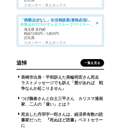
スポンサー：求人ボックス
「残業ほぼなし」生活相談員/資格必須/正職員/日勤のみ/デイサービス
＞
有限会社TCSやすらぎグループ/デイサービスやすらぎ
埼玉県 宮代町
時給1,160円～1,800円
正社員
スポンサー：求人ボックス
追悼
一覧を見る
長崎市出身・平和訴えた美輪明宏さん死去
ラストメッセージでも訴え「愛があれば 戦
争なんか起こりません」
つげ義春さんと白土三平さん カリスマ漫画
家、二人の「違い」とは？
死去した丹羽宇一郎さんは、経済界有数の読
書家だった 『死ぬほど読書』ベストセラー
に