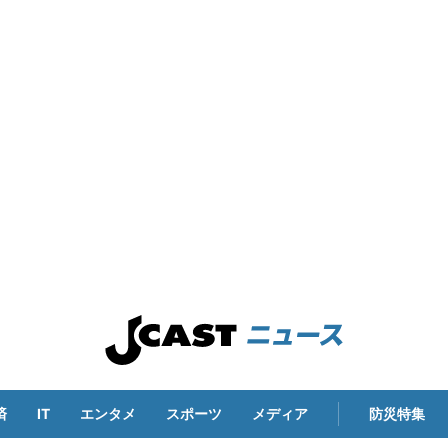
済
IT
エンタメ
スポーツ
メディア
防災特集