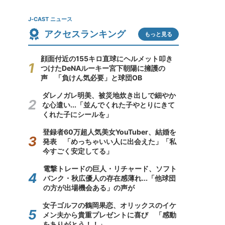
J-CAST ニュース
アクセスランキング
もっと見る
顔面付近の155キロ直球にヘルメット叩き
つけたDeNAルーキー宮下朝陽に擁護の
声 「負けん気必要」と球団OB
ダレノガレ明美、被災地炊き出しで細やか
な心遣い...「並んでくれた子やとりにきて
くれた子にシールを」
登録者60万超人気美女YouTuber、結婚を
発表 「めっちゃいい人に出会えた」「私
今すごく安定してる」
電撃トレードの巨人・リチャード、ソフト
バンク・秋広優人の存在感薄れ...「他球団
の方が出場機会ある」の声が
女子ゴルフの鶴岡果恋、オリックスのイケ
メン夫から貴重プレゼントに喜び 「感動
をありがとう！！」