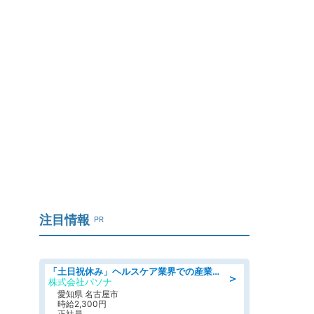
注目情報
PR
「土日祝休み」ヘルスケア業界での産業保健師業務/看護師/高時給/未経験OK/要資格:正看護師
＞
株式会社パソナ
愛知県 名古屋市
時給2,300円
正社員