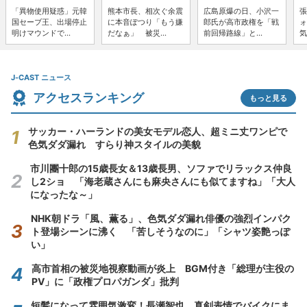
「異物使用疑惑」元韓
熊本市長、相次ぐ余震
広島原爆の日、小沢一
張
国セーブ王、出場停止
に本音ぽつり「もう嫌
郎氏が高市政権を「戦
ォ
明けマウンドで...
だなぁ」 被災...
前回帰路線」と...
気
J-CAST ニュース
アクセスランキング
もっと見る
サッカー・ハーランドの美女モデル恋人、超ミニ丈ワンピで
色気ダダ漏れ すらり神スタイルの美貌
市川團十郎の15歳長女＆13歳長男、ソファでリラックス仲良
し2ショ 「海老蔵さんにも麻央さんにも似てますね」「大人
になったな～」
NHK朝ドラ「風、薫る」、色気ダダ漏れ俳優の強烈インパク
ト登場シーンに沸く 「苦しそうなのに」「シャツ姿艶っぽ
い」
高市首相の被災地視察動画が炎上 BGM付き「総理が主役の
PV」に「政権プロパガンダ」批判
短髪になって雰囲気激変！長瀬智也、真剣表情でバイクにま