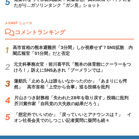
たがり...ガソリンタンク「ガン見」ショット
J-CAST ニュース
コメントランキング
高市首相の熊本避難所「3分間」しか視察せず？SNS拡散 内
閣広報官「51分間」だと否定
元文科事務次官・前川喜平氏「熊本の体育館にクーラーをつ
けろ！」訴えにSNSあきれ「ブーメランでは」
蓮舫氏「止める人は誰もいなかったのか」「あまりにも愕
然」 高市首相「上空から合掌」巡る投稿を批判
片山さつき財務相「失われた28年を取り戻す」投稿に批判
芥川賞作家「自民党の大失政の結果だろう」
「想定外でいいのか」「戻っていいとアナウンスは？」 イ
オン社長会見でのしつこい記者質問に疑問も続々