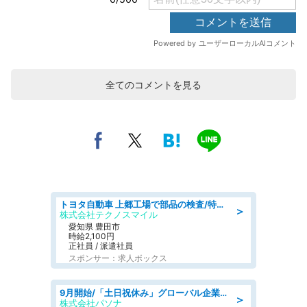
全てのコメントを見る
トヨタ自動車 上郷工場で部品の検査/特典168万/tutumi
＞
株式会社テクノスマイル
愛知県 豊田市
時給2,100円
正社員 / 派遣社員
スポンサー：求人ボックス
9月開始/「土日祝休み」グローバル企業での産業保健のお仕事/保健師/高時給/残業なし/服装自由
＞
株式会社パソナ