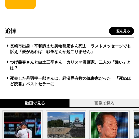
追悼
一覧を見る
長崎市出身・平和訴えた美輪明宏さん死去 ラストメッセージでも
訴え「愛があれば 戦争なんか起こりません」
つげ義春さんと白土三平さん カリスマ漫画家、二人の「違い」と
は？
死去した丹羽宇一郎さんは、経済界有数の読書家だった 『死ぬほ
ど読書』ベストセラーに
動画で見る
画像で見る