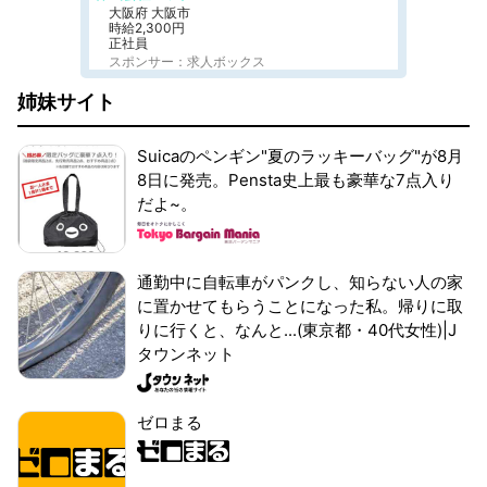
大阪府 大阪市
時給2,300円
正社員
スポンサー：求人ボックス
姉妹サイト
Suicaのペンギン"夏のラッキーバッグ"が8月
8日に発売。Pensta史上最も豪華な7点入り
だよ~。
通勤中に自転車がパンクし、知らない人の家
に置かせてもらうことになった私。帰りに取
りに行くと、なんと...(東京都・40代女性)|J
タウンネット
ゼロまる