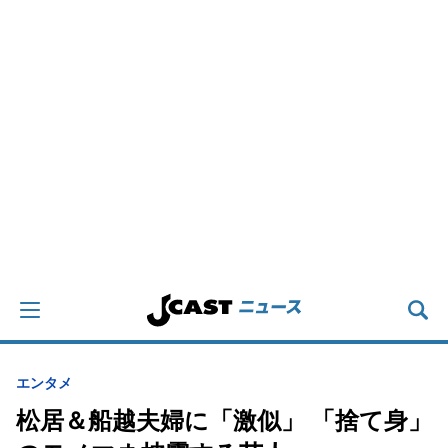
エンタメ
松居＆船越夫婦に「激似」 「捨て身」