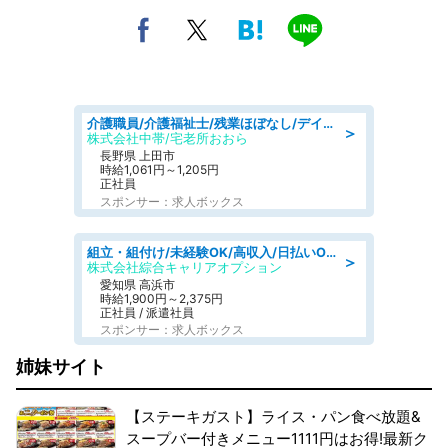
介護職員/介護福祉士/残業ほぼなし/デイサービスの介護士/日勤のみ
＞
株式会社中帯/宅老所おおら
長野県 上田市
時給1,061円～1,205円
正社員
スポンサー：求人ボックス
組立・組付け/未経験OK/高収入/日払いOK/寮費無料/交替制
＞
株式会社綜合キャリアオプション
愛知県 高浜市
時給1,900円～2,375円
正社員 / 派遣社員
スポンサー：求人ボックス
姉妹サイト
【ステーキガスト】ライス・パン食べ放題&
スープバー付きメニュー1111円はお得!最新ク