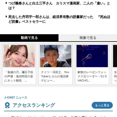
つげ義春さんと白土三平さん カリスマ漫画家、二人の「違い」と
は？
死去した丹羽宇一郎さんは、経済界有数の読書家だった 『死ぬほ
ど読書』ベストセラーに
動画で見る
画像で見る
「鬼滅の刃」禰豆子役
ナイツ・塙宣之、You
解散のレペゼンフォッ
女
の声優・鬼頭明里の姿
Tuberヒカルの落語家
クス元リーダー・DJ S
利
にネット騒然 ...
デビュー...
HACHO...
ッ
J-CAST ニュース
アクセスランキング
もっと見る