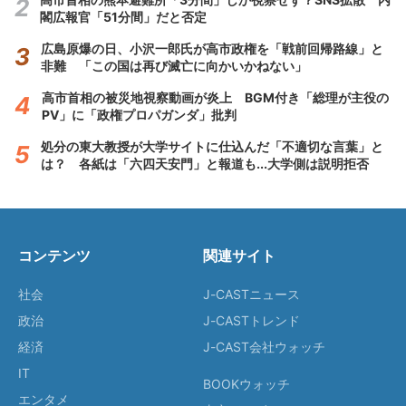
閣広報官「51分間」だと否定
広島原爆の日、小沢一郎氏が高市政権を「戦前回帰路線」と
非難 「この国は再び滅亡に向かいかねない」
高市首相の被災地視察動画が炎上 BGM付き「総理が主役の
PV」に「政権プロパガンダ」批判
処分の東大教授が大学サイトに仕込んだ「不適切な言葉」と
は？ 各紙は「六四天安門」と報道も...大学側は説明拒否
コンテンツ
関連サイト
社会
J-CASTニュース
政治
J-CASTトレンド
経済
J-CAST会社ウォッチ
IT
BOOKウォッチ
エンタメ