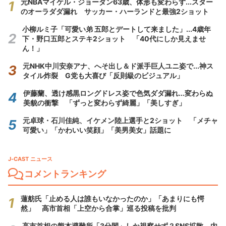
元NBAマイケル・ジョーダン63歳、体形も変わらず...スター
のオーラダダ漏れ サッカー・ハーランドと最強2ショット
小柳ルミ子「可愛い弟 五郎とデートして来ました」...4歳年
下・野口五郎とステキ2ショット 「40代にしか見えませ
ん！」
元NHK中川安奈アナ、へそ出し＆ド派手巨人ユニ姿で...神ス
タイル炸裂 G党も大喜び「反則級のビジュアル」
伊藤蘭、透け感黒ロングドレス姿で色気ダダ漏れ...変わらぬ
美貌の衝撃 「ずっと変わらず綺麗」「美しすぎ」
元卓球・石川佳純、イケメン陸上選手と2ショット 「メチャ
可愛い」「かわいい笑顔」「美男美女」話題に
J-CAST ニュース
コメントランキング
蓮舫氏「止める人は誰もいなかったのか」「あまりにも愕
然」 高市首相「上空から合掌」巡る投稿を批判
高市首相の熊本避難所「3分間」しか視察せず？SNS拡散 内