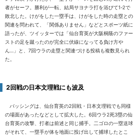
者がセーフ。勝利が一転、結局サヨナラ打を浴びて1-2で
敗北した。けがをした一塁手は、けがをした時の走塁との
関連を問われて、「関係ありません」などとスポーツ紙に
語ったが、ツイッターでは「仙台育英が大阪桐蔭のファー
ストの足を蹴ったのが完全に伏線になってる負け方や
ん...」と、7回ウラの走塁と関連づける投稿も複数見られ
た。
2回戦の日本文理戦にも波及
バッシングは、仙台育英の2回戦・日本文理戦でも同様
の場面があったなどとして拡大した。6回ウラ2死3塁の仙
台育英の攻撃、打者は前述と同じ捕手。二ゴロの一塁送球
がそれて、一塁手が体を地面に投げ出して捕球したとこ