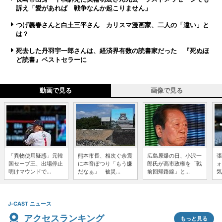
訴え「愛があれば 戦争なんか起こりません」
つげ義春さんと白土三平さん カリスマ漫画家、二人の「違い」と
は？
死去した丹羽宇一郎さんは、経済界有数の読書家だった 『死ぬほ
ど読書』ベストセラーに
動画で見る
画像で見る
「異物使用疑惑」元韓
熊本市長、相次ぐ余震
広島原爆の日、小沢一
張
国セーブ王、出場停止
に本音ぽつり「もう嫌
郎氏が高市政権を「戦
ォ
明けマウンドで...
だなぁ」 被災...
前回帰路線」と...
気
J-CAST ニュース
アクセスランキング
もっと見る