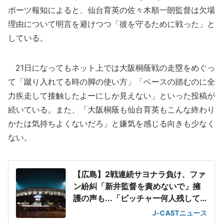
ポーツ報知によると、仙台育英の佐々木順一朗監督は欠場
理由について明言を避けつつ「彼を守るために戦った」と
している。
21日になってもネット上では大阪桐蔭戦の走塁をめぐっ
て「蹴り入れてる時の脚の使い方」「ベースの踏むのに全
力疾走して接触したよーにしか見えない」といった投稿が
続いている。また、「大阪桐蔭も仙台育英もこんな終わり
かたは気持ちよくないだろ」と嫌気を感じる向きも少なく
ない。
【広島】2戦連続サヨナラ負け、ファ
ン紛糾「新井監督を責めないで」擁
護の声も...「ピッチャー何人残して
負けてんの?」
J-CASTニュース