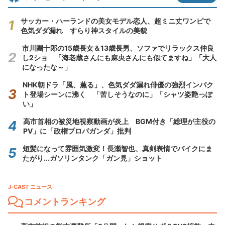
サッカー・ハーランドの美女モデル恋人、超ミニ丈ワンピで
色気ダダ漏れ すらり神スタイルの美貌
市川團十郎の15歳長女＆13歳長男、ソファでリラックス仲良
し2ショ 「海老蔵さんにも麻央さんにも似てますね」「大人
になったな～」
NHK朝ドラ「風、薫る」、色気ダダ漏れ俳優の強烈インパク
ト登場シーンに沸く 「苦しそうなのに」「シャツ姿艶っぽ
い」
高市首相の被災地視察動画が炎上 BGM付き「総理が主役の
PV」に「政権プロパガンダ」批判
短髪になって雰囲気激変！長瀬智也、真剣表情でバイクにま
たがり...ガソリンタンク「ガン見」ショット
J-CAST ニュース
コメントランキング