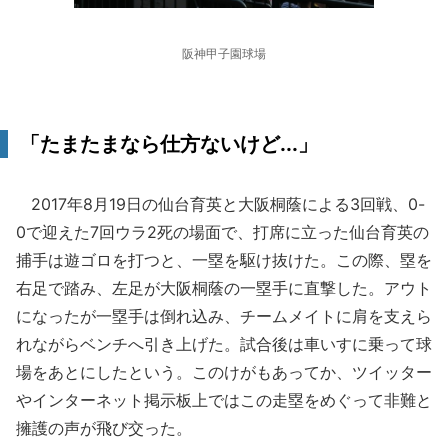
阪神甲子園球場
「たまたまなら仕方ないけど...」
2017年8月19日の仙台育英と大阪桐蔭による3回戦、0-
0で迎えた7回ウラ2死の場面で、打席に立った仙台育英の
捕手は遊ゴロを打つと、一塁を駆け抜けた。この際、塁を
右足で踏み、左足が大阪桐蔭の一塁手に直撃した。アウト
になったが一塁手は倒れ込み、チームメイトに肩を支えら
れながらベンチへ引き上げた。試合後は車いすに乗って球
場をあとにしたという。このけがもあってか、ツイッター
やインターネット掲示板上ではこの走塁をめぐって非難と
擁護の声が飛び交った。