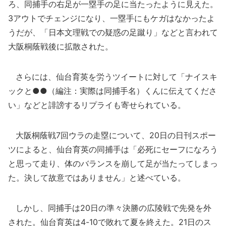
ろ、同捕手の右足が一塁手の足に当たったように見えた。
3アウトでチェンジになり、一塁手にもケガはなかったよ
うだが、「日本文理戦での疑惑の足蹴り」などと言われて
大阪桐蔭戦後に拡散された。
さらには、仙台育英を労うツイートに対して「ナイスキ
ックと●●（編注：実際は同捕手名）くんに伝えてくださ
い」などと誹謗するリプライも寄せられている。
大阪桐蔭戦7回ウラの走塁について、20日の日刊スポー
ツによると、仙台育英の同捕手は「必死にセーフになろう
と思って走り、体のバランスを崩して足が当たってしまっ
た。決して故意ではありません」と述べている。
しかし、同捕手は20日の準々決勝の広陵戦で先発を外
された。仙台育英は4-10で敗れて夏を終えた。21日のス