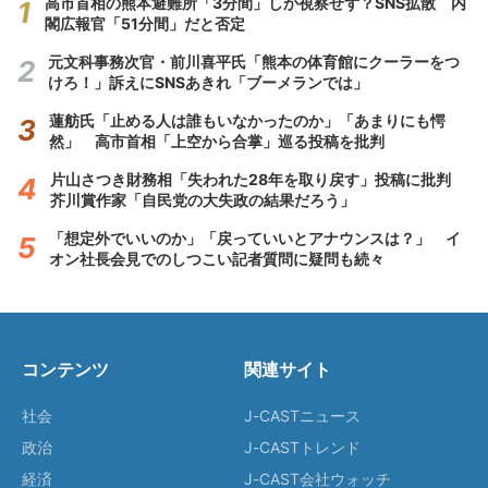
高市首相の熊本避難所「3分間」しか視察せず？SNS拡散 内
閣広報官「51分間」だと否定
元文科事務次官・前川喜平氏「熊本の体育館にクーラーをつ
けろ！」訴えにSNSあきれ「ブーメランでは」
蓮舫氏「止める人は誰もいなかったのか」「あまりにも愕
然」 高市首相「上空から合掌」巡る投稿を批判
片山さつき財務相「失われた28年を取り戻す」投稿に批判
芥川賞作家「自民党の大失政の結果だろう」
「想定外でいいのか」「戻っていいとアナウンスは？」 イ
オン社長会見でのしつこい記者質問に疑問も続々
コンテンツ
関連サイト
社会
J-CASTニュース
政治
J-CASTトレンド
経済
J-CAST会社ウォッチ