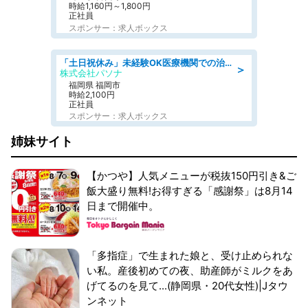
時給1,160円～1,800円
正社員
スポンサー：求人ボックス
「土日祝休み」未経験OK医療機関での治験コーディネーターのお仕事
＞
株式会社パソナ
福岡県 福岡市
時給2,100円
正社員
スポンサー：求人ボックス
姉妹サイト
【かつや】人気メニューが税抜150円引き&ご
飯大盛り無料!お得すぎる「感謝祭」は8月14
日まで開催中。
「多指症」で生まれた娘と、受け止められな
い私。産後初めての夜、助産師がミルクをあ
げてるのを見て...(静岡県・20代女性)|Jタウ
ンネット