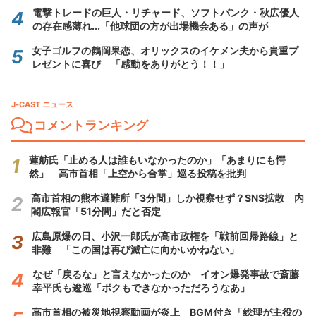
電撃トレードの巨人・リチャード、ソフトバンク・秋広優人
の存在感薄れ...「他球団の方が出場機会ある」の声が
女子ゴルフの鶴岡果恋、オリックスのイケメン夫から貴重プ
レゼントに喜び 「感動をありがとう！！」
J-CAST ニュース
コメントランキング
蓮舫氏「止める人は誰もいなかったのか」「あまりにも愕
然」 高市首相「上空から合掌」巡る投稿を批判
高市首相の熊本避難所「3分間」しか視察せず？SNS拡散 内
閣広報官「51分間」だと否定
広島原爆の日、小沢一郎氏が高市政権を「戦前回帰路線」と
非難 「この国は再び滅亡に向かいかねない」
なぜ「戻るな」と言えなかったのか イオン爆発事故で斎藤
幸平氏も逡巡「ボクもできなかっただろうなあ」
高市首相の被災地視察動画が炎上 BGM付き「総理が主役の