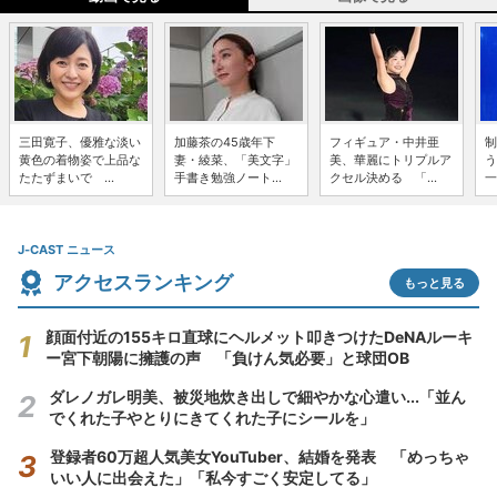
三田寛子、優雅な淡い
加藤茶の45歳年下
フィギュア・中井亜
制
黄色の着物姿で上品な
妻・綾菜、「美文字」
美、華麗にトリプルア
う
たたずまいで ...
手書き勉強ノート...
クセル決める 「...
一
J-CAST ニュース
アクセスランキング
もっと見る
顔面付近の155キロ直球にヘルメット叩きつけたDeNAルーキ
ー宮下朝陽に擁護の声 「負けん気必要」と球団OB
ダレノガレ明美、被災地炊き出しで細やかな心遣い...「並ん
でくれた子やとりにきてくれた子にシールを」
登録者60万超人気美女YouTuber、結婚を発表 「めっちゃ
いい人に出会えた」「私今すごく安定してる」