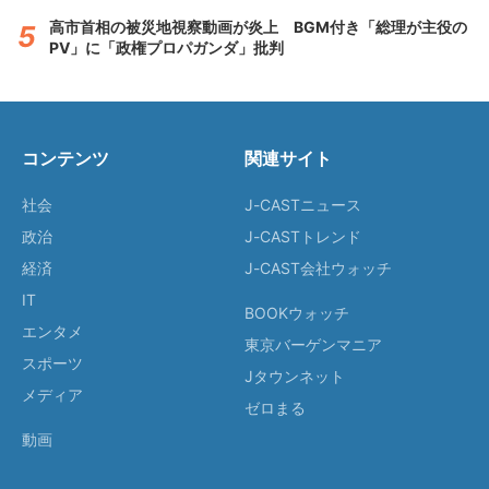
高市首相の被災地視察動画が炎上 BGM付き「総理が主役の
PV」に「政権プロパガンダ」批判
コンテンツ
関連サイト
社会
J-CASTニュース
政治
J-CASTトレンド
経済
J-CAST会社ウォッチ
IT
BOOKウォッチ
エンタメ
東京バーゲンマニア
スポーツ
Jタウンネット
メディア
ゼロまる
動画