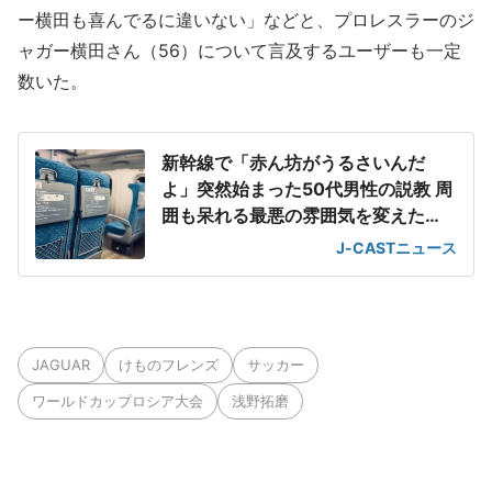
ー横田も喜んでるに違いない」などと、プロレスラーのジ
ャガー横田さん（56）について言及するユーザーも一定
数いた。
新幹線で「赤ん坊がうるさいんだ
よ」突然始まった50代男性の説教 周
囲も呆れる最悪の雰囲気を変えた
「一喝」
J-CASTニュース
JAGUAR
けものフレンズ
サッカー
ワールドカップロシア大会
浅野拓磨