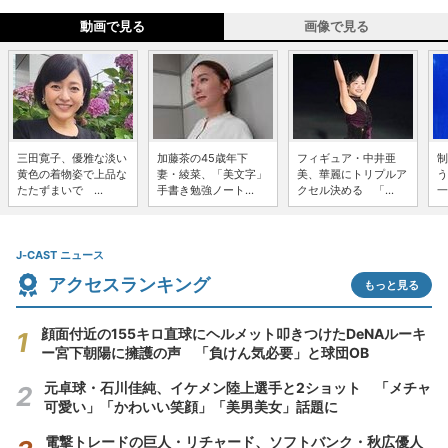
動画で見る
画像で見る
三田寛子、優雅な淡い
加藤茶の45歳年下
フィギュア・中井亜
制
黄色の着物姿で上品な
妻・綾菜、「美文字」
美、華麗にトリプルア
う
たたずまいで ...
手書き勉強ノート...
クセル決める 「...
一
J-CAST ニュース
アクセスランキング
もっと見る
顔面付近の155キロ直球にヘルメット叩きつけたDeNAルーキ
ー宮下朝陽に擁護の声 「負けん気必要」と球団OB
元卓球・石川佳純、イケメン陸上選手と2ショット 「メチャ
可愛い」「かわいい笑顔」「美男美女」話題に
電撃トレードの巨人・リチャード、ソフトバンク・秋広優人