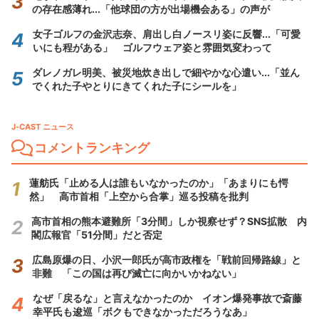
の存在感薄れ...「他球団の方が出場機会ある」の声が
女子ゴルフの金沢志奈、肩出し白ノースリ姿に反響...「可愛
いにも程がある」 ゴルフウェア姿と雰囲気変わって
ダレノガレ明美、被災地炊き出しで細やかな心遣い...「並ん
でくれた子やとりにきてくれた子にシールを」
J-CAST ニュース
コメントランキング
蓮舫氏「止める人は誰もいなかったのか」「あまりにも愕
然」 高市首相「上空から合掌」巡る投稿を批判
高市首相の熊本避難所「3分間」しか視察せず？SNS拡散 内
閣広報官「51分間」だと否定
広島原爆の日、小沢一郎氏が高市政権を「戦前回帰路線」と
非難 「この国は再び滅亡に向かいかねない」
なぜ「戻るな」と言えなかったのか イオン爆発事故で斎藤
幸平氏も逡巡「ボクもできなかっただろうなあ」