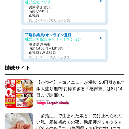
＞
株式会社パソナ
兵庫県 加古川市
時給1,550円
正社員
スポンサー：求人ボックス
工場作業員/オンライン登録
＞
株式会社綜合キャリアオプション
滋賀県 湖南市
時給1,450円～1,813円
正社員 / 派遣社員
スポンサー：求人ボックス
姉妹サイト
【かつや】人気メニューが税抜150円引き&ご
飯大盛り無料!お得すぎる「感謝祭」は8月14
日まで開催中。
「多指症」で生まれた娘と、受け止められな
い私。産後初めての夜、助産師がミルクをあ
げてるのを見て...(静岡県・20代女性)|Jタウ