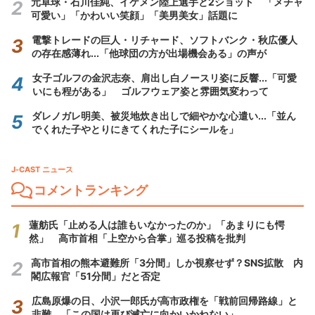
元卓球・石川佳純、イケメン陸上選手と2ショット 「メチャ
可愛い」「かわいい笑顔」「美男美女」話題に
電撃トレードの巨人・リチャード、ソフトバンク・秋広優人
の存在感薄れ...「他球団の方が出場機会ある」の声が
女子ゴルフの金沢志奈、肩出し白ノースリ姿に反響...「可愛
いにも程がある」 ゴルフウェア姿と雰囲気変わって
ダレノガレ明美、被災地炊き出しで細やかな心遣い...「並ん
でくれた子やとりにきてくれた子にシールを」
J-CAST ニュース
コメントランキング
蓮舫氏「止める人は誰もいなかったのか」「あまりにも愕
然」 高市首相「上空から合掌」巡る投稿を批判
高市首相の熊本避難所「3分間」しか視察せず？SNS拡散 内
閣広報官「51分間」だと否定
広島原爆の日、小沢一郎氏が高市政権を「戦前回帰路線」と
非難 「この国は再び滅亡に向かいかねない」