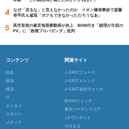
なぜ「戻るな」と言えなかったのか イオン爆発事故で斎藤
幸平氏も逡巡「ボクもできなかっただろうなあ」
高市首相の被災地視察動画が炎上 BGM付き「総理が主役の
PV」に「政権プロパガンダ」批判
コンテンツ
関連サイト
社会
J-CASTニュース
政治
J-CASTトレンド
経済
J-CAST会社ウォッチ
IT
BOOKウォッチ
エンタメ
東京バーゲンマニア
スポーツ
Jタウンネット
メディア
ゼロまる