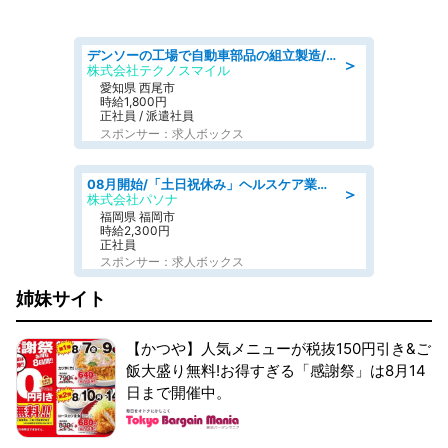
デンソーの工場で自動車部品の組立製造/denso aichi
＞
株式会社テクノスマイル
愛知県 西尾市
時給1,800円
正社員 / 派遣社員
スポンサー：求人ボックス
08月開始/「土日祝休み」ヘルスケア業界の産業保健師/高時給/未経験OK/要資格:保健師、正看護師
＞
株式会社パソナ
福岡県 福岡市
時給2,300円
正社員
スポンサー：求人ボックス
姉妹サイト
【かつや】人気メニューが税抜150円引き&ご
飯大盛り無料!お得すぎる「感謝祭」は8月14
日まで開催中。