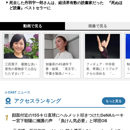
死去した丹羽宇一郎さんは、経済界有数の読書家だった 『死ぬほ
ど読書』ベストセラーに
動画で見る
画像で見る
三田寛子、優雅な淡い
加藤茶の45歳年下
フィギュア・中井亜
制
黄色の着物姿で上品な
妻・綾菜、「美文字」
美、華麗にトリプルア
う
たたずまいで ...
手書き勉強ノート...
クセル決める 「...
一
J-CAST ニュース
アクセスランキング
もっと見る
顔面付近の155キロ直球にヘルメット叩きつけたDeNAルーキ
ー宮下朝陽に擁護の声 「負けん気必要」と球団OB