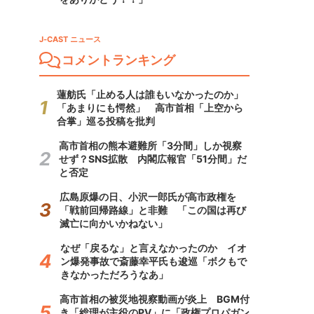
J-CAST ニュース
コメントランキング
蓮舫氏「止める人は誰もいなかったのか」
「あまりにも愕然」 高市首相「上空から
合掌」巡る投稿を批判
高市首相の熊本避難所「3分間」しか視察
せず？SNS拡散 内閣広報官「51分間」だ
と否定
広島原爆の日、小沢一郎氏が高市政権を
「戦前回帰路線」と非難 「この国は再び
滅亡に向かいかねない」
なぜ「戻るな」と言えなかったのか イオ
ン爆発事故で斎藤幸平氏も逡巡「ボクもで
きなかっただろうなあ」
高市首相の被災地視察動画が炎上 BGM付
き「総理が主役のPV」に「政権プロパガン