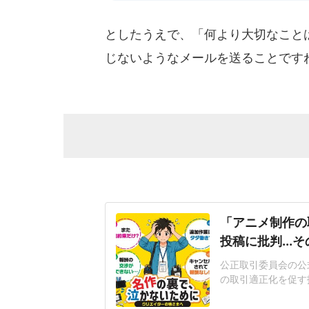
としたうえで、「何より大切なこと
じないようなメールを送ることです
「アニメ制作の
投稿に批判...
公正取引委員会の公式X
の取引適正化を促す
稿した。この画像に
判が相次いでいる。