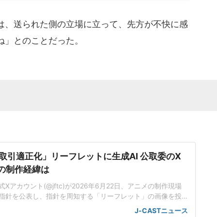
は、送られた側の立場に立って、先方が不快に感
ね」とのことだった。
取引適正化」リーフレットに生成AI 公取委のX
その制作経緯は
アカウント(@jftc)が2026年6月22日、アニメの制作現場
指針を公表し、指針を周知する「リーフレット」の画像を投
対し、SNS上では、生成AIを使っているのではないかとの批
J-CASTニュース
クリエイター保護のPRに「生成AI」の皮肉公取委と内閣府の