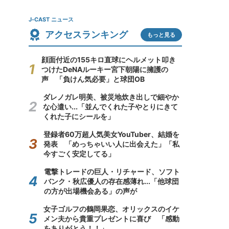
J-CAST ニュース
アクセスランキング
もっと見る
顔面付近の155キロ直球にヘルメット叩き
つけたDeNAルーキー宮下朝陽に擁護の
声 「負けん気必要」と球団OB
ダレノガレ明美、被災地炊き出しで細やか
な心遣い...「並んでくれた子やとりにきて
くれた子にシールを」
登録者60万超人気美女YouTuber、結婚を
発表 「めっちゃいい人に出会えた」「私
今すごく安定してる」
電撃トレードの巨人・リチャード、ソフト
バンク・秋広優人の存在感薄れ...「他球団
の方が出場機会ある」の声が
女子ゴルフの鶴岡果恋、オリックスのイケ
メン夫から貴重プレゼントに喜び 「感動
をありがとう！！」