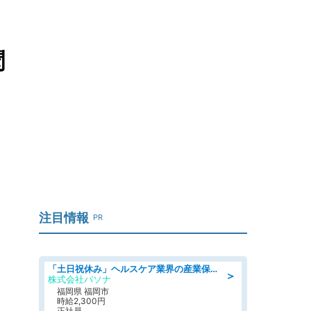
聞
注目情報
PR
「土日祝休み」ヘルスケア業界の産業保健師/高時給/未経験OK/要資格:保健師、正看護師
＞
株式会社パソナ
福岡県 福岡市
時給2,300円
正社員