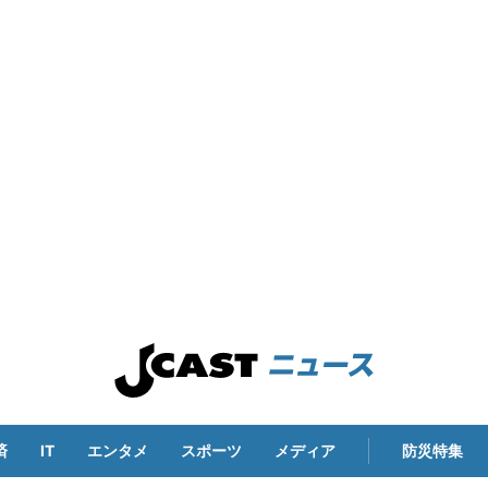
済
IT
エンタメ
スポーツ
メディア
防災特集