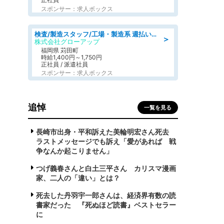
スポンサー：求人ボックス
検査/製造スタッフ/工場・製造系 週払いOK 土日休み プラスチック製品組立 チェック
＞
株式会社グローアップ
福岡県 苅田町
時給1,400円～1,750円
正社員 / 派遣社員
スポンサー：求人ボックス
追悼
一覧を見る
長崎市出身・平和訴えた美輪明宏さん死去
ラストメッセージでも訴え「愛があれば 戦
争なんか起こりません」
つげ義春さんと白土三平さん カリスマ漫画
家、二人の「違い」とは？
死去した丹羽宇一郎さんは、経済界有数の読
書家だった 『死ぬほど読書』ベストセラー
に