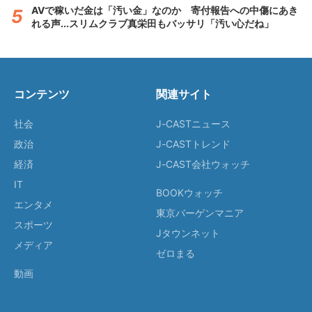
AVで稼いだ金は「汚い金」なのか 寄付報告への中傷にあき
れる声...スリムクラブ真栄田もバッサリ「汚い心だね」
コンテンツ
関連サイト
社会
J-CASTニュース
政治
J-CASTトレンド
経済
J-CAST会社ウォッチ
IT
BOOKウォッチ
エンタメ
東京バーゲンマニア
スポーツ
Jタウンネット
メディア
ゼロまる
動画