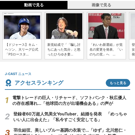
動画で見る
画像で見る
【ドジャース】キム・
新党結成で「「騙し討
「れいわ新選組」が党
登
ヘソン、大リーグ公式
ちにあった気分」と怒
名の変更を発表、「い
女
「PSロースタ...
ったひろゆき妻...
のちの党」へ ...
発
J-CAST ニュース
アクセスランキング
もっと見る
電撃トレードの巨人・リチャード、ソフトバンク・秋広優人
の存在感薄れ...「他球団の方が出場機会ある」の声が
登録者60万超人気美女YouTuber、結婚を発表 「めっちゃ
いい人に出会えた」「私今すごく安定してる」
羽生結弦、美しいブルー基調の衣装で...「ゆず」北川悠仁・