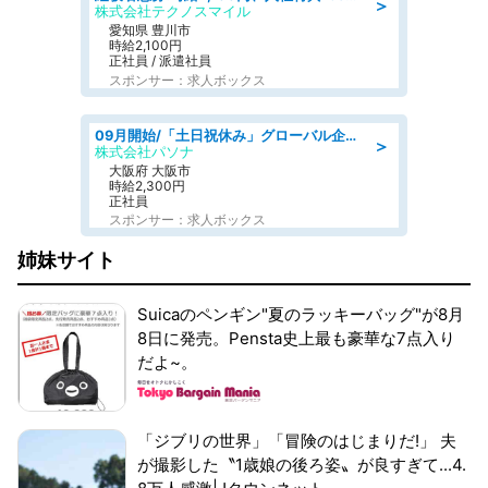
＞
株式会社テクノスマイル
愛知県 豊川市
時給2,100円
正社員 / 派遣社員
スポンサー：求人ボックス
09月開始/「土日祝休み」グローバル企業での産業保健のお仕事/保健師/高時給/残業なし/服装自由
＞
株式会社パソナ
大阪府 大阪市
時給2,300円
正社員
スポンサー：求人ボックス
姉妹サイト
Suicaのペンギン"夏のラッキーバッグ"が8月
8日に発売。Pensta史上最も豪華な7点入り
だよ~。
「ジブリの世界」「冒険のはじまりだ!」 夫
が撮影した〝1歳娘の後ろ姿〟が良すぎて...4.