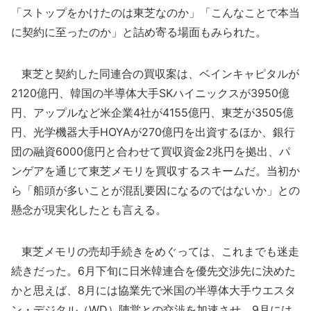
「ストップをかけたのは東芝なのか」「こんなことで本当
に契約に至ったのか」と詰め寄る場面もみられた。
東芝と契約した同連合の買収案は、ベインキャピタルが
2120億円、韓国の半導体大手SKハイニックスが3950億
円、アップルなど米企業4社が4155億円、東芝が3505億
円、光学機器大手HOYAが270億円を出資するほか、銀行
団の融資6000億円と合わせて買収資金2兆円を拠出、パ
ンゲアを通じて東芝メモリを買収するスキームだ。当初か
ら「船頭が多いことが混乱要因になるのではないか」との
懸念が現実化したとも言える。
東芝メモリの売却手続きをめぐっては、これまでも迷走
続きだった。6月下旬に日米韓連合を優先交渉先に決めた
かと思えば、8月には協業先で米国の半導体大手ウエスタ
ン・デジタル（WD）陣営との交渉を加速させ、9月には