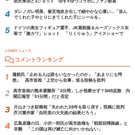
岩沢厚治と3ショット ゆず×ゆづコラボにファン歓喜
ダレノガレ明美、被災地炊き出しで細やかな心遣い...「並ん
でくれた子やとりにきてくれた子にシールを」
ドイツの美女フィギュア選手、JK風制服＆ルーズソックス衣
装で「激カワ」ショット 「りくりゅう」アイスショーで
J-CAST ニュース
コメントランキング
蓮舫氏「止める人は誰もいなかったのか」「あまりにも愕
然」 高市首相「上空から合掌」巡る投稿を批判
高市首相の熊本避難所「3分間」しか視察せず？SNS拡散 内
閣広報官「51分間」だと否定
片山さつき財務相「失われた28年を取り戻す」投稿に批判
芥川賞作家「自民党の大失政の結果だろう」
広島原爆の日、小沢一郎氏が高市政権を「戦前回帰路線」と
非難 「この国は再び滅亡に向かいかねない」