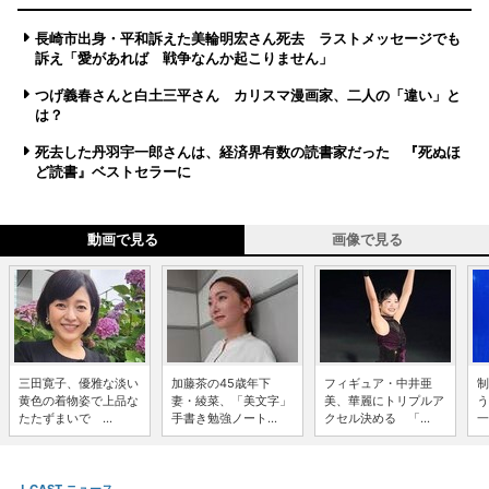
長崎市出身・平和訴えた美輪明宏さん死去 ラストメッセージでも
訴え「愛があれば 戦争なんか起こりません」
つげ義春さんと白土三平さん カリスマ漫画家、二人の「違い」と
は？
死去した丹羽宇一郎さんは、経済界有数の読書家だった 『死ぬほ
ど読書』ベストセラーに
動画で見る
画像で見る
三田寛子、優雅な淡い
加藤茶の45歳年下
フィギュア・中井亜
制
黄色の着物姿で上品な
妻・綾菜、「美文字」
美、華麗にトリプルア
う
たたずまいで ...
手書き勉強ノート...
クセル決める 「...
一