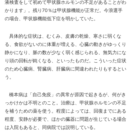
液検査をして初めて甲状腺ホルモンの不足があることがわ
かります」。残り70％は甲状腺機能が正常だ。今浪選手
の場合、甲状腺機能低下症を明かしていた。
具体的な症状は、むくみ、皮膚の乾燥、寒さに弱くな
る、食欲がないのに体重が増える、心臓の動きがゆっくり
静かになり、脈の数が少なく弱く感じられる、無気力にな
り頭の回転が鈍くなる、といったものだ。こういった症状
のため心臓病、腎臓病、肝臓病に間違われたりもするとい
う。
橋本病は「自己免疫」の異常が原因で起きるが、何がき
っかけかは不明とのこと。治療は、甲状腺ホルモンの不足
を補うための薬を使う。程度によっては、回復までにある
程度、安静が必要で、ほかの臓器に問題が生じている場合
は入院もあると、同病院では説明している。