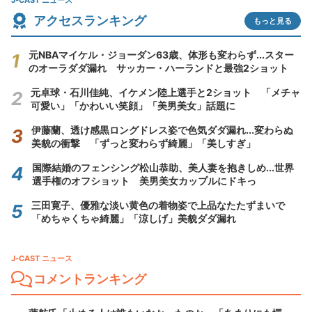
J-CAST ニュース
アクセスランキング
もっと見る
元NBAマイケル・ジョーダン63歳、体形も変わらず...スター
のオーラダダ漏れ サッカー・ハーランドと最強2ショット
元卓球・石川佳純、イケメン陸上選手と2ショット 「メチャ
可愛い」「かわいい笑顔」「美男美女」話題に
伊藤蘭、透け感黒ロングドレス姿で色気ダダ漏れ...変わらぬ
美貌の衝撃 「ずっと変わらず綺麗」「美しすぎ」
国際結婚のフェンシング松山恭助、美人妻を抱きしめ...世界
選手権のオフショット 美男美女カップルにドキっ
三田寛子、優雅な淡い黄色の着物姿で上品なたたずまいで
「めちゃくちゃ綺麗」「涼しげ」美貌ダダ漏れ
J-CAST ニュース
コメントランキング