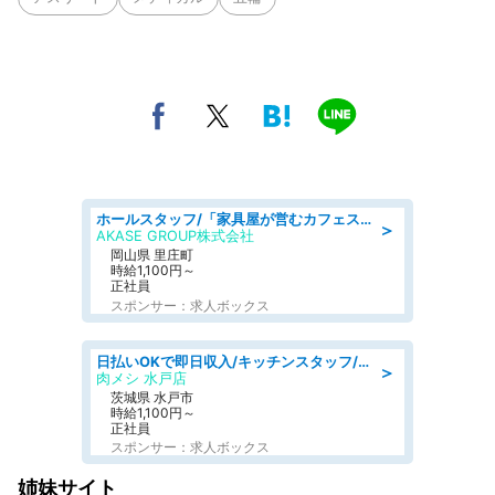
ホールスタッフ/「家具屋が営むカフェスタッフ!」週2日～OK!嬉しいまかない付き/岡山県/浅口郡里庄町
＞
AKASE GROUP株式会社
岡山県 里庄町
時給1,100円～
正社員
スポンサー：求人ボックス
日払いOKで即日収入/キッチンスタッフ/「原付免許必須」デリバリー業務など、自己成長可能な幅広い仕事に挑戦!髪型自由&ピアス・ネイルOK/茨城県/水戸市
＞
肉メシ 水戸店
茨城県 水戸市
時給1,100円～
正社員
スポンサー：求人ボックス
姉妹サイト