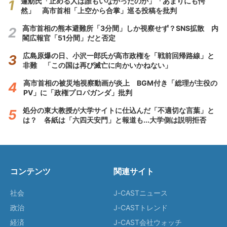
蓮舫氏「止める人は誰もいなかったのか」「あまりにも愕
然」 高市首相「上空から合掌」巡る投稿を批判
高市首相の熊本避難所「3分間」しか視察せず？SNS拡散 内
閣広報官「51分間」だと否定
広島原爆の日、小沢一郎氏が高市政権を「戦前回帰路線」と
非難 「この国は再び滅亡に向かいかねない」
高市首相の被災地視察動画が炎上 BGM付き「総理が主役の
PV」に「政権プロパガンダ」批判
処分の東大教授が大学サイトに仕込んだ「不適切な言葉」と
は？ 各紙は「六四天安門」と報道も...大学側は説明拒否
コンテンツ
関連サイト
社会
J-CASTニュース
政治
J-CASTトレンド
経済
J-CAST会社ウォッチ